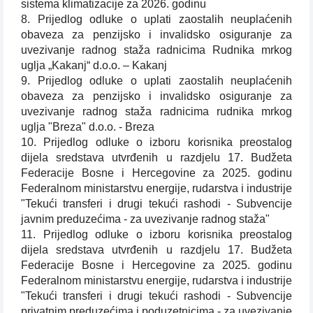
sistema klimatizacije za 2026. godinu
8. Prijedlog odluke o uplati zaostalih neuplaćenih
obaveza za penzijsko i invalidsko osiguranje za
uvezivanje radnog staža radnicima Rudnika mrkog
uglja „Kakanj“ d.o.o. – Kakanj
9. Prijedlog odluke o uplati zaostalih neuplaćenih
obaveza za penzijsko i invalidsko osiguranje za
uvezivanje radnog staža radnicima rudnika mrkog
uglja "Breza" d.o.o. - Breza
10. Prijedlog odluke o izboru korisnika preostalog
dijela sredstava utvrđenih u razdjelu 17. Budžeta
Federacije Bosne i Hercegovine za 2025. godinu
Federalnom ministarstvu energije, rudarstva i industrije
"Tekući transferi i drugi tekući rashodi - Subvencije
javnim preduzećima - za uvezivanje radnog staža"
11. Prijedlog odluke o izboru korisnika preostalog
dijela sredstava utvrđenih u razdjelu 17. Budžeta
Federacije Bosne i Hercegovine za 2025. godinu
Federalnom ministarstvu energije, rudarstva i industrije
"Tekući transferi i drugi tekući rashodi - Subvencije
privatnim preduzećima i poduzetnicima - za uvezivanje