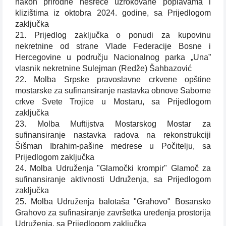
nakon prirodne nesreće uzrokovane poplavama i
klizištima iz oktobra 2024. godine, sa Prijedlogom
zaključka
21. Prijedlog zaključka o ponudi za kupovinu
nekretnine od strane Vlade Federacije Bosne i
Hercegovine u području Nacionalnog parka „Una”
vlasnik nekretnine Sulejman (Redže) Šahbazović
22. Molba Srpske pravoslavne crkvene opštine
mostarske za sufinansiranje nastavka obnove Saborne
crkve Svete Trojice u Mostaru, sa Prijedlogom
zaključka
23. Molba Muftijstva Mostarskog Mostar za
sufinansiranje nastavka radova na rekonstrukciji
Šišman Ibrahim-pašine medrese u Počitelju, sa
Prijedlogom zaključka
24. Molba Udruženja "Glamočki krompir" Glamoč za
sufinansiranje aktivnosti Udruženja, sa Prijedlogom
zaključka
25. Molba Udruženja balotaša "Grahovo" Bosansko
Grahovo za sufinasiranje završetka uređenja prostorija
Udruženja, sa Prijedlogom zaključka