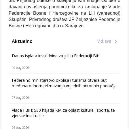
38. Prijedlog odluke o stavljanju van snage Odluke o
davanju ovlaštenja punomoćniku za zastupanje Vlade
Federacije Bosne i Hercegovine na LIII (vanrednoj)
Skupštini Privrednog društva JP Željeznice Federacije
Bosne i Hercegovine d.o.o. Sarajevo
Aktuelno
Vidi sve
Danas isplata invalidnina za juli u Federaciji BiH
10 Aug 2026
Federalno ministarstvo okoliša i turizma otvara put
međunarodnom priznavanju vrijednih prirodnih područja
07 Aug 2026
Vlada FBiH: 530 hiljada KM za oblast kulture i sporta, te
vjerske institucije
06 Aug 2026