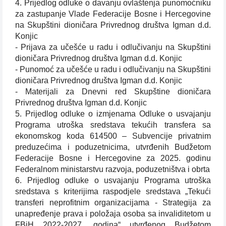
4. Prijedlog odluke o davanju ovlaštenja punomoćniku
za zastupanje Vlade Federacije Bosne i Hercegovine
na Skupštini dioničara Privrednog društva Igman d.d.
Konjic
- Prijava za učešće u radu i odlučivanju na Skupštini
dioničara Privrednog društva Igman d.d. Konjic
- Punomoć za učešće u radu i odlučivanju na Skupštini
dioničara Privrednog društva Igman d.d. Konjic
- Materijali za Dnevni red Skupštine dioničara
Privrednog društva Igman d.d. Konjic
5. Prijedlog odluke o izmjenama Odluke o usvajanju
Programa utroška sredstava tekućih transfera sa
ekonomskog koda 614500 – Subvencije privatnim
preduzećima i poduzetnicima, utvrđenih Budžetom
Federacije Bosne i Hercegovine za 2025. godinu
Federalnom ministarstvu razvoja, poduzetništva i obrta
6. Prijedlog odluke o usvajanju Programa utroška
sredstava s kriterijima raspodjele sredstava „Tekući
transferi neprofitnim organizacijama - Strategija za
unapređenje prava i položaja osoba sa invaliditetom u
FBiH 2022-2027. godina“ utvrđenog Budžetom