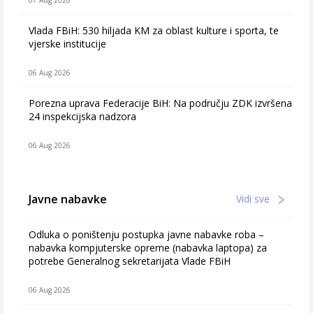
07 Aug 2026
Vlada FBiH: 530 hiljada KM za oblast kulture i sporta, te
vjerske institucije
06 Aug 2026
Porezna uprava Federacije BiH: Na području ZDK izvršena
24 inspekcijska nadzora
06 Aug 2026
Javne nabavke
Vidi sve
Odluka o poništenju postupka javne nabavke roba –
nabavka kompjuterske opreme (nabavka laptopa) za
potrebe Generalnog sekretarijata Vlade FBiH
06 Aug 2026