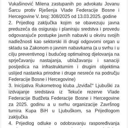
Vukašinović Milena zastupanih po advokatu Jovanu
Šarcu protiv Rješenja Vlade Federacije Bosne i
Hercegovine V. broj: 308/2025 od 13.03.2025. godine
2. Prijedlog zaključka kojim se obavezuju javna
preduzeća da osiguraju i planiraju sredstva i provedu
odgovarajuće postupke javnih nabavki u okviru svojih
nadležnosti kao sektorski ili drugi odgovorni organ u
skladu sa Zakonom o javnim nabavkama (a u svrhu i u
cilju preventivnog i budućeg optimalnog djelovanja na
sprječavanju nastajanja, ublažavanju i sanaciji
posljedica na infrastrukturnim i drugim objektima
uslijed nastanka prirodne i druge nesreće na području
Federacije Bosne i Hercegovine)
3. Inicijativa Rukometnog kluba „Izviđač“ Ljubuški za
izdvajanje sredstava iz Tekuće rezerve Vlade
Federacije Budžeta Federacije Bosne i Hercegovine
za 2025. godinu a u svrhu organizacije Završnog
turnira Kupa BiH u Ljubuškom, sa Prijedlogom
zaključka
4. Prijedlog odluke o odobravanju raspoređivanja