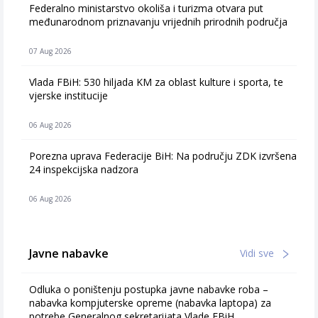
Federalno ministarstvo okoliša i turizma otvara put
međunarodnom priznavanju vrijednih prirodnih područja
07 Aug 2026
Vlada FBiH: 530 hiljada KM za oblast kulture i sporta, te
vjerske institucije
06 Aug 2026
Porezna uprava Federacije BiH: Na području ZDK izvršena
24 inspekcijska nadzora
06 Aug 2026
Javne nabavke
Vidi sve
Odluka o poništenju postupka javne nabavke roba –
nabavka kompjuterske opreme (nabavka laptopa) za
potrebe Generalnog sekretarijata Vlade FBiH