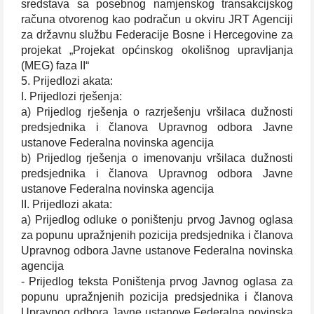
sredstava sa posebnog namjenskog transakcijskog
računa otvorenog kao podračun u okviru JRT Agenciji
za državnu službu Federacije Bosne i Hercegovine za
projekat „Projekat općinskog okolišnog upravljanja
(MEG) faza II“
5. Prijedlozi akata:
I. Prijedlozi rješenja:
a) Prijedlog rješenja o razrješenju vršilaca dužnosti
predsjednika i članova Upravnog odbora Javne
ustanove Federalna novinska agencija
b) Prijedlog rješenja o imenovanju vršilaca dužnosti
predsjednika i članova Upravnog odbora Javne
ustanove Federalna novinska agencija
II. Prijedlozi akata:
a) Prijedlog odluke o poništenju prvog Javnog oglasa
za popunu upražnjenih pozicija predsjednika i članova
Upravnog odbora Javne ustanove Federalna novinska
agencija
- Prijedlog teksta Poništenja prvog Javnog oglasa za
popunu upražnjenih pozicija predsjednika i članova
Upravnog odbora Javne ustanove Federalna novinska