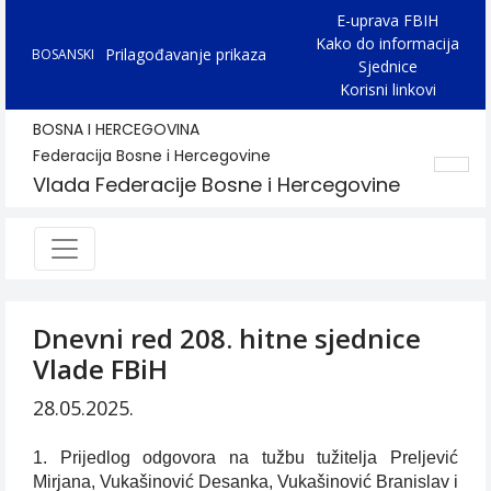
E-uprava FBIH
Kako do informacija
Prilagođavanje prikaza
BOSANSKI
Sjednice
Korisni linkovi
BOSNA I HERCEGOVINA
Federacija Bosne i Hercegovine
Vlada Federacije Bosne i Hercegovine
Dnevni red 208. hitne sjednice
Vlade FBiH
28.05.2025.
1. Prijedlog odgovora na tužbu tužitelja Preljević
Mirjana, Vukašinović Desanka, Vukašinović Branislav i