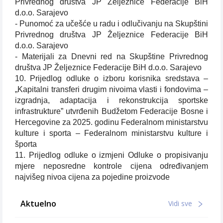
Privrednog društva JP Željeznice Federacije BiH
d.o.o. Sarajevo
- Punomoć za učešće u radu i odlučivanju na Skupštini
Privrednog društva JP Željeznice Federacije BiH
d.o.o. Sarajevo
- Materijali za Dnevni red na Skupštine Privrednog
društva JP Željeznice Federacije BiH d.o.o. Sarajevo
10. Prijedlog odluke o izboru korisnika sredstava –
„Kapitalni transferi drugim nivoima vlasti i fondovima –
izgradnja, adaptacija i rekonstrukcija sportske
infrastrukture” utvrđenih Budžetom Federacije Bosne i
Hercegovine za 2025. godinu Federalnom ministarstvu
kulture i sporta – Federalnom ministarstvu kulture i
športa
11. Prijedlog odluke o izmjeni Odluke o propisivanju
mjere neposredne kontrole cijena određivanjem
najvišeg nivoa cijena za pojedine proizvode
Aktuelno
Vidi sve