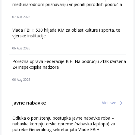
međunarodnom priznavanju vrijednih prirodnih područja
07 Aug 2026
Vlada FBiH: 530 hiljada KM za oblast kulture i sporta, te
vjerske institucije
06 Aug 2026
Porezna uprava Federacije BiH: Na području ZDK izvršena
24 inspekcijska nadzora
06 Aug 2026
Javne nabavke
Vidi sve
Odluka o poništenju postupka javne nabavke roba –
nabavka kompjuterske opreme (nabavka laptopa) za
potrebe Generalnog sekretarijata Vlade FBiH