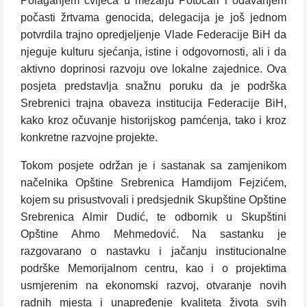
Polaganjem cvijeća u mezarju Potočari i odavanjem
počasti žrtvama genocida, delegacija je još jednom
potvrdila trajno opredjeljenje Vlade Federacije BiH da
njeguje kulturu sjećanja, istine i odgovornosti, ali i da
aktivno doprinosi razvoju ove lokalne zajednice. Ova
posjeta predstavlja snažnu poruku da je podrška
Srebrenici trajna obaveza institucija Federacije BiH,
kako kroz očuvanje historijskog pamćenja, tako i kroz
konkretne razvojne projekte.
Tokom posjete održan je i sastanak sa zamjenikom
načelnika Opštine Srebrenica Hamdijom Fejzićem,
kojem su prisustvovali i predsjednik Skupštine Opštine
Srebrenica Almir Dudić, te odbornik u Skupštini
Opštine Ahmo Mehmedović. Na sastanku je
razgovarano o nastavku i jačanju institucionalne
podrške Memorijalnom centru, kao i o projektima
usmjerenim na ekonomski razvoj, otvaranje novih
radnih mjesta i unapređenje kvaliteta života svih