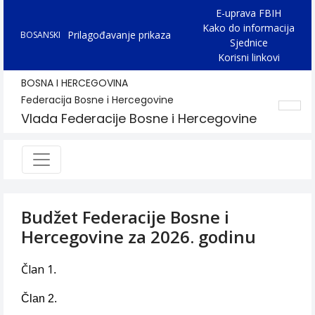
E-uprava FBIH
Kako do informacija
Prilagođavanje prikaza
BOSANSKI
Sjednice
Korisni linkovi
BOSNA I HERCEGOVINA
Federacija Bosne i Hercegovine
Vlada Federacije Bosne i Hercegovine
Budžet Federacije Bosne i
Hercegovine za 2026. godinu
Član 1
.
Član 2.