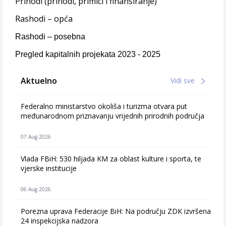
Prihodi (prihodi, primici i finansiranje)
Rashodi – opća
Rashodi – posebna
Pregled kapitalnih projekata 2023 - 2025
Aktuelno
Vidi sve
Federalno ministarstvo okoliša i turizma otvara put
međunarodnom priznavanju vrijednih prirodnih područja
07 Aug 2026
Vlada FBiH: 530 hiljada KM za oblast kulture i sporta, te
vjerske institucije
06 Aug 2026
Porezna uprava Federacije BiH: Na području ZDK izvršena
24 inspekcijska nadzora