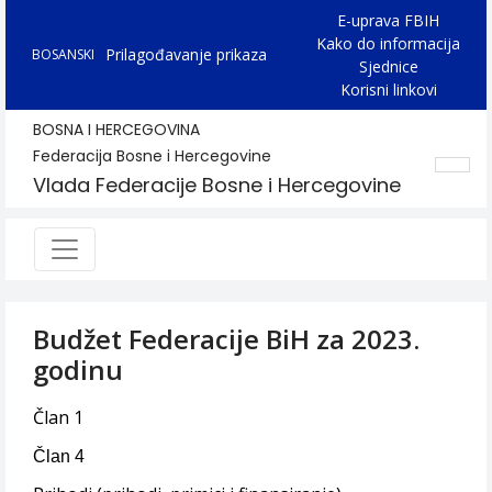
E-uprava FBIH
Kako do informacija
Prilagođavanje prikaza
BOSANSKI
Sjednice
Korisni linkovi
BOSNA I HERCEGOVINA
Federacija Bosne i Hercegovine
Vlada Federacije Bosne i Hercegovine
Budžet Federacije BiH za 2023.
godinu
Član 1
Član 4