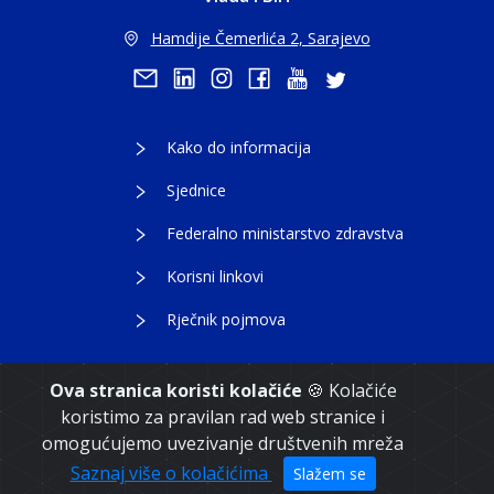
Hamdije Čemerlića 2, Sarajevo
Kako do informacija
Sjednice
Federalno ministarstvo zdravstva
Korisni linkovi
Rječnik pojmova
Ova stranica koristi kolačiće
🍪 Kolačiće
koristimo za pravilan rad web stranice i
Copyright 2021. Vlada Federacije Bosne i
omogućujemo uvezivanje društvenih mreža
Hercegovine
Saznaj više o kolačićima
Slažem se