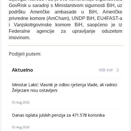
GovRisk u saradnji s Ministarstvom sigurnosti BiH, uz
podršku Američke ambasade u BiH, Američke
privredne komore (AmCham), UNDP BiH, EU4FAST-a
i Vanjskotrgovinske komore BiH, saopćeno je iz
Federalne agencije za upravljanje oduzetom
imovinom.
Podijeli putem:
Aktuelno
Vidi sve
Ministar Lakić: Vlasnik je odbio rješenja Vlade, ali radnici
Željezare nisu ostavljeni
05 Aug 2026
Danas isplata julskih penzija za 471.578 korisnika
05 Aug 2026