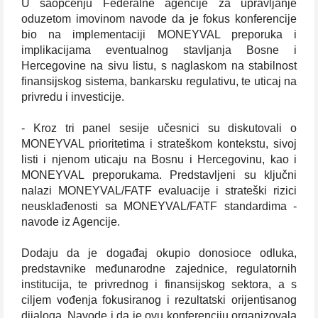
U saopćenju Federalne agencije za upravljanje
oduzetom imovinom navode da je fokus konferencije
bio na implementaciji MONEYVAL preporuka i
implikacijama eventualnog stavljanja Bosne i
Hercegovine na sivu listu, s naglaskom na stabilnost
finansijskog sistema, bankarsku regulativu, te uticaj na
privredu i investicije.
- Kroz tri panel sesije učesnici su diskutovali o
MONEYVAL prioritetima i strateškom kontekstu, sivoj
listi i njenom uticaju na Bosnu i Hercegovinu, kao i
MONEYVAL preporukama. Predstavljeni su ključni
nalazi MONEYVAL/FATF evaluacije i strateški rizici
neusklađenosti sa MONEYVAL/FATF standardima -
navode iz Agencije.
Dodaju da je događaj okupio donosioce odluka,
predstavnike međunarodne zajednice, regulatornih
institucija, te privrednog i finansijskog sektora, a s
ciljem vođenja fokusiranog i rezultatski orijentisanog
dijaloga. Navode i da je ovu konferenciju organizovala