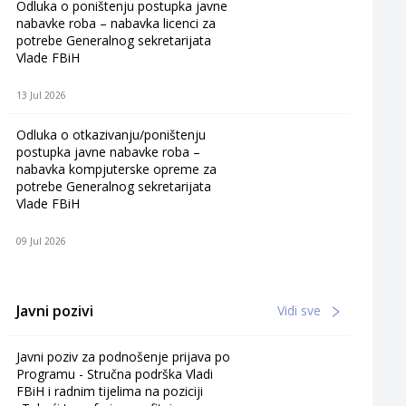
Odluka o poništenju postupka javne
nabavke roba – nabavka licenci za
potrebe Generalnog sekretarijata
Vlade FBiH
13 Jul 2026
Odluka o otkazivanju/poništenju
postupka javne nabavke roba –
nabavka kompjuterske opreme za
potrebe Generalnog sekretarijata
Vlade FBiH
09 Jul 2026
Javni pozivi
Vidi sve
Javni poziv za podnošenje prijava po
Programu - Stručna podrška Vladi
FBiH i radnim tijelima na poziciji