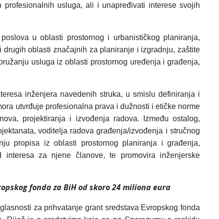
h profesionalnih usluga, ali i unapređivati interese svojih
poslova u oblasti prostornog i urbanističkog planiranja,
 drugih oblasti značajnih za planiranje i izgradnju, zaštite
pružanju usluga iz oblasti prostornog uređenja i građenja,
teresa inženjera navedenih struka, u smislu definiranja i
ora utvrđuje profesionalna prava i dužnosti i etičke norme
ova, projektiranja i izvođenja radova. Između ostalog,
jektanata, voditelja radova građenja/izvođenja i stručnog
ju propisa iz oblasti prostornog planiranja i građenja,
d interesa za njene članove, te promovira inženjerske
opskog fonda za BiH od skoro 24 miliona eura
glasnosti za prihvatanje grant sredstava Evropskog fonda