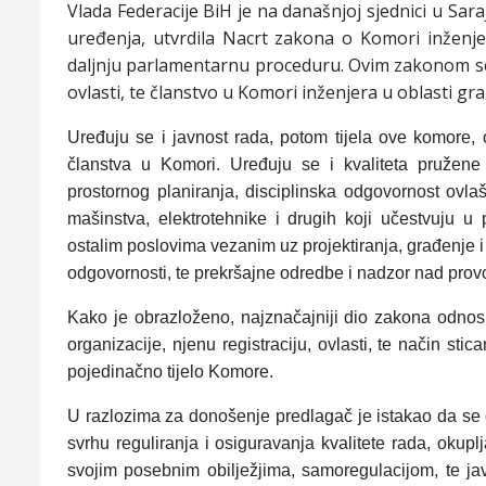
Vlada Federacije BiH je na današnjoj sjednici u Sar
uređenja, utvrdila Nacrt zakona o
Komori inženje
daljnju parlamentarnu proceduru. Ovim zakonom se 
ovlasti, te članstvo u Komori inženjera u oblasti gr
Uređuju se i javnost rada, potom tijela ove komore, 
članstva u Komori. Uređuju se i kvaliteta pružene 
prostornog planiranja, disciplinska odgovornost ovlaš
mašinstva, elektrotehnike i drugih koji učestvuju u 
ostalim poslovima vezanim uz projektiranja, građenje i 
odgovornosti, te prekršajne odredbe i nadzor nad pr
Kako je obrazloženo, najznačajniji dio zakona odno
organizacije, njenu registraciju, ovlasti, te način sti
pojedinačno tijelo Komore.
U razlozima za donošenje predlagač je istakao da se o
svrhu reguliranja i osiguravanja kvalitete rada, okupl
svojim posebnim obilježjima, samoregulacijom, te ja