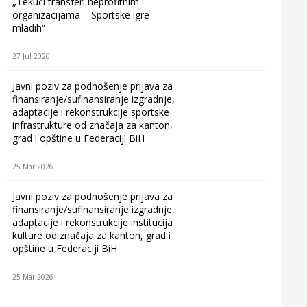
„Tekući transferi neprofitnim
organizacijama – Sportske igre
mladih“
27 Jul 2026
Javni poziv za podnošenje prijava za
finansiranje/sufinansiranje izgradnje,
adaptacije i rekonstrukcije sportske
infrastrukture od značaja za kanton,
grad i opštine u Federaciji BiH
25 Mar 2026
Javni poziv za podnošenje prijava za
finansiranje/sufinansiranje izgradnje,
adaptacije i rekonstrukcije institucija
kulture od značaja za kanton, grad i
opštine u Federaciji BiH
25 Mar 2026