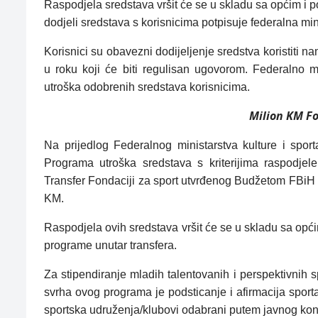
Raspodjela sredstava vršit će se u skladu sa općim i 
dodjeli sredstava s korisnicima potpisuje federalna mini
Korisnici su obavezni dodijeljenje sredstva koristiti 
u roku koji će biti regulisan ugovorom. Federalno mi
utroška odobrenih sredstava korisnicima.
Milion KM Fo
Na prijedlog Federalnog ministarstva kulture i spo
Programa utroška sredstava s kriterijima raspodjel
Transfer Fondaciji za sport utvrđenog Budžetom FBiH
KM.
Raspodjela ovih sredstava vršit će se u skladu sa opći
programe unutar transfera.
Za stipendiranje mladih talentovanih i perspektivnih 
svrha ovog programa je podsticanje i afirmacija sporta 
sportska udruženja/klubovi odabrani putem javnog kon