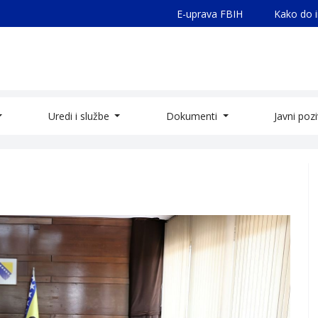
E-uprava FBIH
Kako do 
Uredi i službe
Dokumenti
Javni poz