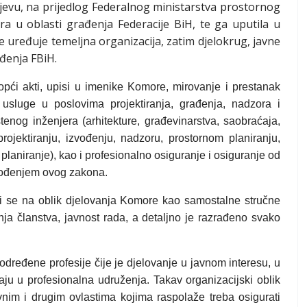
ajevu, na prijedlog
Federalnog ministarstva prostornog
ra u oblasti građenja Federacije BiH, te ga uputila u
uređuje temeljna organizacija, zatim djelokrug, javne
ađenja FBiH.
opći akti, upisi u imenike Komore, mirovanje i prestanak
usluge u poslovima projektiranja, građenja, nadzora i
tenog inženjera (arhitekture, građevinarstva, saobraćaja,
projektiranju, izvođenju, nadzoru, prostornom planiranju,
planiranje), kao i profesionalno osiguranje i osiguranje od
ovođenjem ovog zakona.
si se na oblik djelovanja Komore kao samostalne stručne
canja članstva, javnost rada, a detaljno je razrađeno svako
dređene profesije čije je djelovanje u javnom interesu, u
jaju u profesionalna udruženja. Takav organizacijski oblik
vnim i drugim ovlastima kojima raspolaže treba osigurati