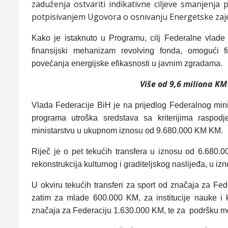
zaduženja ostvariti indikativne ciljeve smanjenja
potpisivanjem Ugovora o osnivanju Energetske zaje
Kako je istaknuto u Programu, cilj Federalne vlade 
finansijski mehanizam revolving fonda, omogući fin
povećanja energijske efikasnosti u javnim zgradama.
Više od 9,6 miliona KM
Vlada Federacije BiH je na prijedlog Federalnog minis
programa utroška sredstava sa kriterijima raspo
ministarstvu u ukupnom iznosu od 9.680.000 KM KM.
Riječ je o pet tekućih transfera u iznosu od 6.680.
rekonstrukcija kulturnog i graditeljskog naslijeđa, u i
U okviru tekućih transferi za sport od značaja za Fe
zatim za mlade 600.000 KM, za institucije nauke i 
značaja za Federaciju 1.630.000 KM, te za
podršku mo