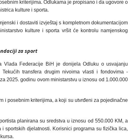
posebnim kriterijima. Odlukama je propisano i da ugovore o
strica kulture i sporta.
namjenski i dostaviti izvještaj s kompletnom dokumentacijom
nistarstvo kulture i sporta vršit će kontrolu namjenskog
ndaciji za sport
rta Vlada Federacije BiH je donijela Odluku o usvajanju
e Tekućih transfera drugim nivoima vlasti i fondovima -
 za 2025. godinu ovom ministarstvu u iznosu od 1.000.000
m i posebnim kriterijima, a koji su utvrđeni za pojedinačne
sportista planirana su sredstva u iznosu od 550.000 KM, a
i sportskih djelatnosti. Korisnici programa su fizička lica,
kursa.