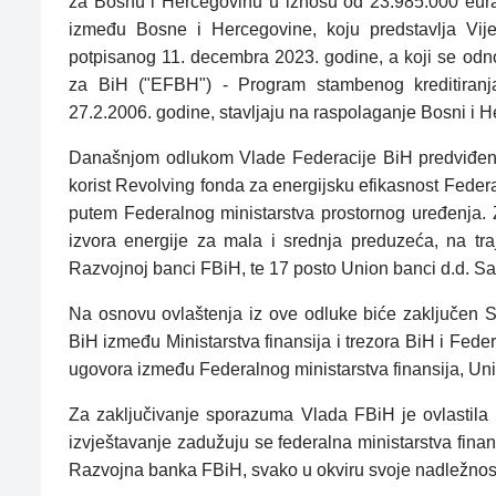
za Bosnu i Hercegovinu u iznosu od 23.985.000 eura
između Bosne i Hercegovine, koju predstavlja Vij
potpisanog 11. decembra 2023. godine, a koji se odn
za BiH ("EFBH") - Program stambenog kreditiranja
27.2.2006. godine, stavljaju na raspolaganje Bosni i H
Današnjom odlukom Vlade Federacije BiH predviđeno
korist Revolving fonda za energijsku efikasnost Feder
putem Federalnog ministarstva prostornog uređenja. Z
izvora energije za mala i srednja preduzeća, na tr
Razvojnoj banci FBiH, te 17 posto Union banci d.d. Sa
Na osnovu ovlaštenja iz ove odluke biće zaključen 
BiH između Ministarstva finansija i trezora BiH i Fede
ugovora između Federalnog ministarstva finansija, Un
Za zaključivanje sporazuma Vlada FBiH je ovlastila f
izvještavanje zadužuju se federalna ministarstva finan
Razvojna banka FBiH, svako u okviru svoje nadležnost