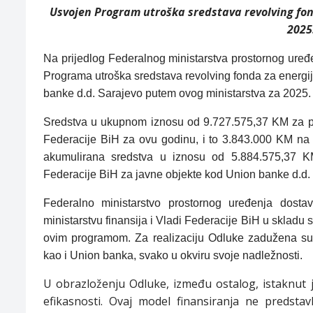
Usvojen Program utroška sredstava revolving fon
2025
Na prijedlog Federalnog ministarstva prostornog uređ
Programa utroška sredstava revolving fonda za energi
banke d.d. Sarajevo putem ovog ministarstva za 2025.
Sredstva u ukupnom iznosu od 9.727.575,37 KM za p
Federacije BiH za ovu godinu, i to 3.843.000 KM na 
akumulirana sredstva u iznosu od 5.884.575,37 KM
Federacije BiH za javne objekte kod Union banke d.d. k
Federalno ministarstvo prostornog uređenja dostav
ministarstvu finansija i Vladi Federacije BiH u sklad
ovim programom. Za realizaciju Odluke zadužena su f
kao i Union banka, svako u okviru svoje nadležnosti.
U obrazloženju Odluke, između ostalog, istaknut je
efikasnosti. Ovaj model finansiranja ne predsta