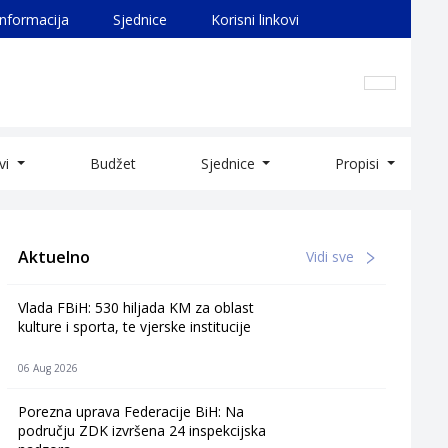
informacija
Sjednice
Korisni linkovi
ivi
Budžet
Sjednice
Propisi
Aktuelno
Vidi sve
Vlada FBiH: 530 hiljada KM za oblast
kulture i sporta, te vjerske institucije
06 Aug 2026
Porezna uprava Federacije BiH: Na
području ZDK izvršena 24 inspekcijska