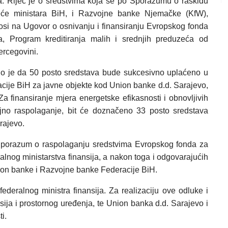
. Riječ je o sredstvima koja se po Sporazumu o raskidu
eće ministara BiH, i Razvojne banke Njemačke (KfW),
osi na Ugovor o osnivanju i finansiranju Evropskog fonda
, Program kreditiranja malih i srednjih preduzeća od
ercegovini.
 je da 50 posto sredstava bude sukcesivno uplaćeno u
acije BiH za javne objekte kod Union banke d.d. Sarajevo,
a finansiranje mjera energetske efikasnosti i obnovljivih
ajno raspolaganje, bit će doznačeno 33 posto sredstava
rajevo.
Sporazum o raspolaganju sredstvima Evropskog fonda za
ralnog ministarstva finansija, a nakon toga i odgovarajućih
ion banke i Razvojne banke Federacije BiH.
ederalnog ministra finansija. Za realizaciju ove odluke i
sija i prostornog uređenja, te Union banka d.d. Sarajevo i
i.