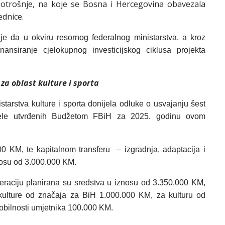
 potrošnje, na koje se Bosna i Hercegovina obavezala
dnice.
je da u okviru resornog federalnog ministarstva, a kroz
ansiranje cjelokupnog investicijskog ciklusa projekta
 za oblast kulture i sporta
tarstva kulture i sporta donijela odluke o usvajanju šest
djele utvrđenih Budžetom FBiH za 2025. godinu ovom
000 KM, te kapitalnom transferu
– izgradnja, adaptacija i
znosu od 3.000.000 KM.
deraciju planirana su sredstva u iznosu od 3.350.000 KM,
kulture od značaja za BiH 1.000.000 KM, za kulturu od
bilnosti umjetnika 100.000 KM.