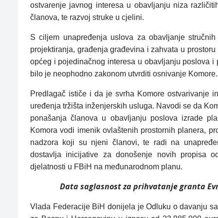
ostvarenje javnog interesa u obavljanju niza različiti
članova, te razvoj struke u cjelini.
S ciljem unapređenja uslova za obavljanje stručnih 
projektiranja, građenja građevina i zahvata u prostoru i
općeg i pojedinačnog interesa u obavljanju poslova i 
bilo je neophodno zakonom utvrditi osnivanje Komore.
Predlagač ističe i da je svrha Komore ostvarivanje in
uređenja tržišta inženjerskih usluga. Navodi se da Kom
ponašanja članova u obavljanju poslova izrade plan
Komora vodi imenik ovlaštenih prostornih planera, pro
nadzora koji su njeni članovi, te radi na unapređen
dostavlja inicijative za donošenje novih propisa o
djelatnosti u FBiH na međunarodnom planu.
Data saglasnost za prihvatanje granta Evr
Vlada Federacije BiH donijela je Odluku o davanju sa