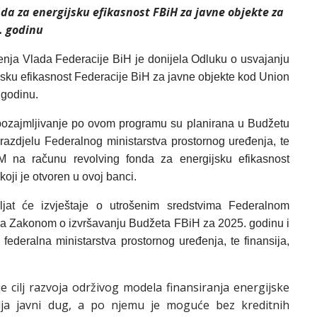
da za energijsku efikasnost FBiH za javne objekte
za
. godinu
enja Vlada Federacije BiH je donijela Odluku o usvajanju
jsku efikasnost Federacije BiH za javne objekte kod Union
 godinu.
ozajmljivanje po ovom programu su planirana u Budžetu
razdjelu Federalnog ministarstva prostornog uređenja, te
 na računu revolving fonda za energijsku efikasnost
oji je otvoren u ovoj banci.
ljat će izvještaje o utrošenim sredstvima Federalnom
u sa Zakonom o izvršavanju Budžeta FBiH za 2025. godinu i
ederalna ministarstva prostornog uređenja, te finansija,
 cilj razvoja održivog modela finansiranja energijske
vlja javni dug, a po njemu je moguće bez kreditnih