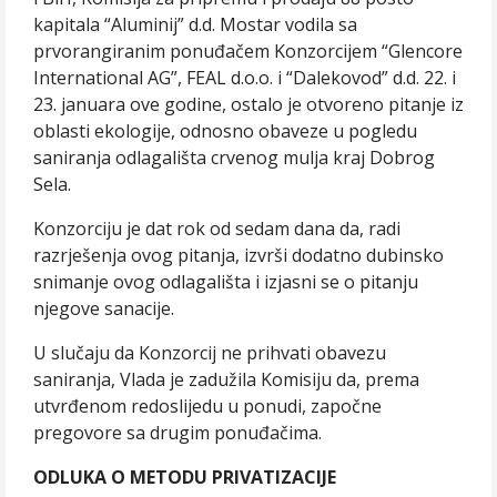
kapitala “Aluminij” d.d. Mostar vodila sa
prvorangiranim ponuđačem Konzorcijem “Glencore
International AG”, FEAL d.o.o. i “Dalekovod” d.d. 22. i
23. januara ove godine, ostalo je otvoreno pitanje iz
oblasti ekologije, odnosno obaveze u pogledu
saniranja odlagališta crvenog mulja kraj Dobrog
Sela.
Konzorciju je dat rok od sedam dana da, radi
razrješenja ovog pitanja, izvrši dodatno dubinsko
snimanje ovog odlagališta i izjasni se o pitanju
njegove sanacije.
U slučaju da Konzorcij ne prihvati obavezu
saniranja, Vlada je zadužila Komisiju da, prema
utvrđenom redoslijedu u ponudi, započne
pregovore sa drugim ponuđačima.
ODLUKA O METODU PRIVATIZACIJE