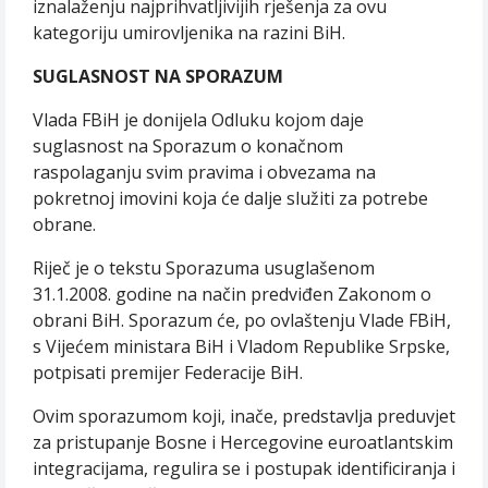
iznalaženju najprihvatljivijih rješenja za ovu
kategoriju umirovljenika na razini BiH.
SUGLASNOST NA SPORAZUM
Vlada FBiH je donijela Odluku kojom daje
suglasnost na Sporazum o konačnom
raspolaganju svim pravima i obvezama na
pokretnoj imovini koja će dalje služiti za potrebe
obrane.
Riječ je o tekstu Sporazuma usuglašenom
31.1.2008. godine na način predviđen Zakonom o
obrani BiH. Sporazum će, po ovlaštenju Vlade FBiH,
s Vijećem ministara BiH i Vladom Republike Srpske,
potpisati premijer Federacije BiH.
Ovim sporazumom koji, inače, predstavlja preduvjet
za pristupanje Bosne i Hercegovine euroatlantskim
integracijama, regulira se i postupak identificiranja i