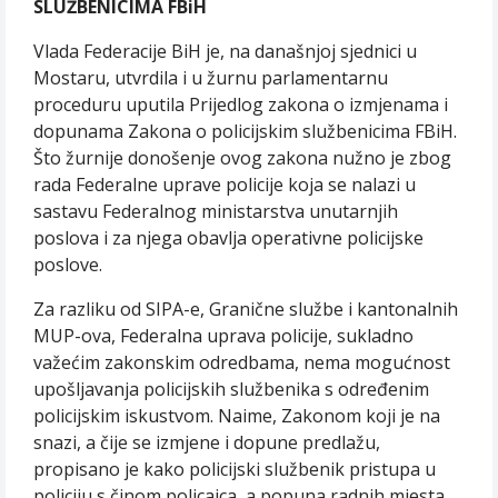
SLUŽBENICIMA FBiH
Vlada Federacije BiH je, na današnjoj sjednici u
Mostaru, utvrdila i u žurnu parlamentarnu
proceduru uputila Prijedlog zakona o izmjenama i
dopunama Zakona o policijskim službenicima FBiH.
Što žurnije donošenje ovog zakona nužno je zbog
rada Federalne uprave policije koja se nalazi u
sastavu Federalnog ministarstva unutarnjih
poslova i za njega obavlja operativne policijske
poslove.
Za razliku od SIPA-e, Granične službe i kantonalnih
MUP-ova, Federalna uprava policije, sukladno
važećim zakonskim odredbama, nema mogućnost
upošljavanja policijskih službenika s određenim
policijskim iskustvom. Naime, Zakonom koji je na
snazi, a čije se izmjene i dopune predlažu,
propisano je kako policijski službenik pristupa u
policiju s činom policajca, a popuna radnih mjesta