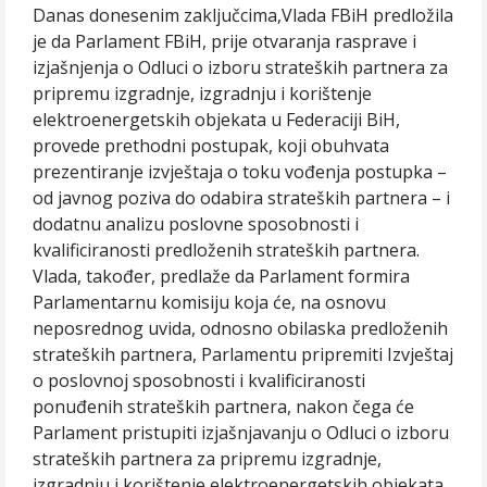
Danas donesenim zaključcima,Vlada FBiH predložila
je da Parlament FBiH, prije otvaranja rasprave i
izjašnjenja o Odluci o izboru strateških partnera za
pripremu izgradnje, izgradnju i korištenje
elektroenergetskih objekata u Federaciji BiH,
provede prethodni postupak, koji obuhvata
prezentiranje izvještaja o toku vođenja postupka –
od javnog poziva do odabira strateških partnera – i
dodatnu analizu poslovne sposobnosti i
kvalificiranosti predloženih strateških partnera.
Vlada, također, predlaže da Parlament formira
Parlamentarnu komisiju koja će, na osnovu
neposrednog uvida, odnosno obilaska predloženih
strateških partnera, Parlamentu pripremiti Izvještaj
o poslovnoj sposobnosti i kvalificiranosti
ponuđenih strateških partnera, nakon čega će
Parlament pristupiti izjašnjavanju o Odluci o izboru
strateških partnera za pripremu izgradnje,
izgradnju i korištenje elektroenergetskih objekata