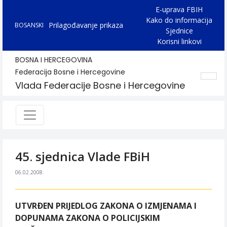
E-uprava FBIH
Kako do informacija
Prilagođavanje prikaza
BOSANSKI
Sjednice
Korisni linkovi
BOSNA I HERCEGOVINA
Federacija Bosne i Hercegovine
Vlada Federacije Bosne i Hercegovine
45. sjednica Vlade FBiH
06.02.2008.
UTVRÐEN PRIJEDLOG ZAKONA O IZMJENAMA I
DOPUNAMA ZAKONA O POLICIJSKIM