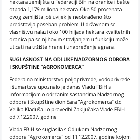
hektara zemljišta u Federaciji BiH na oranice i bašte
otpada 1,179 miliona hektara. Oko 50 procenata
ovog zemljišta još uvijek je neobrađeno što
predstavlja poseban problem. U državnom se
vlasništvu nalazi oko 100 hiljada hektara kvalitetnih
oranica pa se njihovim stavljanjem u funkciju može
uticati na tržište hrane i unapređenje agrara.
SUGLASNOST NA ODLUKE NADZORNOG ODBORA
I SKUPŠTINE “AGROKOMERCA”
Federalno ministarstvo poljoprivrede, vodoprivrede
i šumartsva upoznalo je danas Vladu FBiH s
Informacijom o održanim sastancima Nadzornog
odbora i Skupštine dioničara “Agrokomerca” d.d.
Velika Kladuša i o provedbi Zaključaka Vlade FBiH
od 7.12.2007. godine.
Vlada FBiH se suglasila s Odlukom Nadzornog
odbora “Agrokomerca” od 11.12.2007. godine kojom