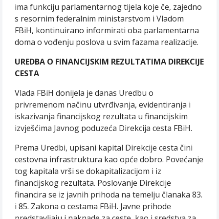
ima funkciju parlamentarnog tijela koje če, zajedno
s resornim federalnim ministarstvom i Vladom
FBiH, kontinuirano informirati oba parlamentarna
doma o vođenju poslova u svim fazama realizacije.
UREDBA O FINANCIJSKIM REZULTATIMA DIREKCIJE
CESTA
Vlada FBiH donijela je danas Uredbu o
privremenom načinu utvrđivanja, evidentiranja i
iskazivanja financijskog rezultata u financijskim
izvješćima Javnog poduzeća Direkcija cesta FBiH.
Prema Uredbi, upisani kapital Direkcije cesta čini
cestovna infrastruktura kao opće dobro. Povećanje
tog kapitala vrši se dokapitalizacijom i iz
financijskog rezultata. Poslovanje Direkcije
financira se iz javnih prihoda na temelju članaka 83.
i 85. Zakona o cestama FBiH. Javne prihode
predstavljaju i naknade za ceste, kao i sredstva za