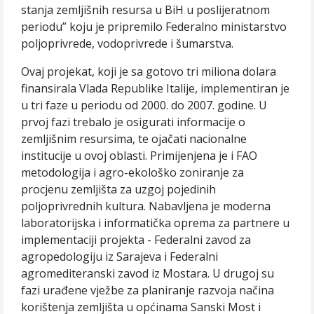
stanja zemljišnih resursa u BiH u poslijeratnom
periodu” koju je pripremilo Federalno ministarstvo
poljoprivrede, vodoprivrede i šumarstva.
Ovaj projekat, koji je sa gotovo tri miliona dolara
finansirala Vlada Republike Italije, implementiran je
u tri faze u periodu od 2000. do 2007. godine. U
prvoj fazi trebalo je osigurati informacije o
zemljišnim resursima, te ojačati nacionalne
institucije u ovoj oblasti. Primijenjena je i FAO
metodologija i agro-ekološko zoniranje za
procjenu zemljišta za uzgoj pojedinih
poljoprivrednih kultura. Nabavljena je moderna
laboratorijska i informatička oprema za partnere u
implementaciji projekta - Federalni zavod za
agropedologiju iz Sarajeva i Federalni
agromediteranski zavod iz Mostara. U drugoj su
fazi urađene vježbe za planiranje razvoja načina
korištenja zemljišta u općinama Sanski Most i