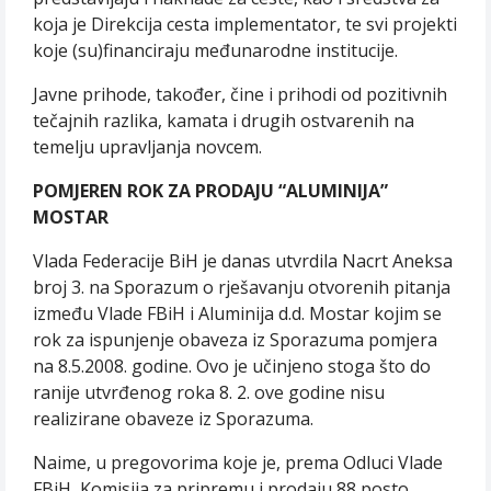
koja je Direkcija cesta implementator, te svi projekti
koje (su)financiraju međunarodne institucije.
Javne prihode, također, čine i prihodi od pozitivnih
tečajnih razlika, kamata i drugih ostvarenih na
temelju upravljanja novcem.
POMJEREN ROK ZA PRODAJU “ALUMINIJA”
MOSTAR
Vlada Federacije BiH je danas utvrdila Nacrt Aneksa
broj 3. na Sporazum o rješavanju otvorenih pitanja
između Vlade FBiH i Aluminija d.d. Mostar kojim se
rok za ispunjenje obaveza iz Sporazuma pomjera
na 8.5.2008. godine. Ovo je učinjeno stoga što do
ranije utvrđenog roka 8. 2. ove godine nisu
realizirane obaveze iz Sporazuma.
Naime, u pregovorima koje je, prema Odluci Vlade
FBiH, Komisija za pripremu i prodaju 88 posto