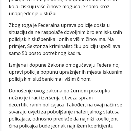
koja iziskuju više činove moguća je samo kroz
unaprjeđenje u službi.
Zbog toga je Federalna uprava policije došla u
situaciju da ne raspolaže dovoljnim brojem iskusnih
policijskih službenika i onih s višim činovima. Na
primjer, Sektor za kriminalističku policiju upošljava
samo 50 posto potrebnog kadra.
Izmjene i dopune Zakona omogućavaju Federalnoj
upravi policije popunu upražnjenih mjesta iskusnim
policijskim službenicima i višim činom.
Donošenje ovog zakona po žurnom postupku
nužno je i radi izvršenja obveza spram
decertificiranih policajaca. Također, na ovaj način se
stvaraju uvjeti za poboljšanje materijalnog statusa
policajaca, odnosno predlaže da najniži koeficijent
čina policajca bude jednak najnižem koeficijentu