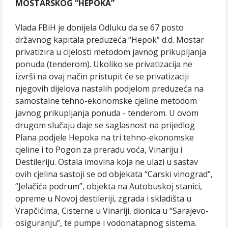
MOSTARSKOG “HEPOKA”
Vlada FBiH je donijela Odluku da se 67 posto
državnog kapitala preduzeća “Hepok” d.d. Mostar
privatizira u cijelosti metodom javnog prikupljanja
ponuda (tenderom). Ukoliko se privatizacija ne
izvrši na ovaj način pristupit će se privatizaciji
njegovih dijelova nastalih podjelom preduzeća na
samostalne tehno-ekonomske cjeline metodom
javnog prikupljanja ponuda - tenderom. U ovom
drugom slučaju daje se saglasnost na prijedlog
Plana podjele Hepoka na tri tehno-ekonomske
cjeline i to Pogon za preradu voća, Vinariju i
Destileriju. Ostala imovina koja ne ulazi u sastav
ovih cjelina sastoji se od objekata “Carski vinograd”,
“Jelačića podrum”, objekta na Autobuskoj stanici,
opreme u Novoj destileriji, zgrada i skladišta u
Vrapčićima, Cisterne u Vinariji, dionica u “Sarajevo-
osiguranju”, te pumpe i vodonatapnog sistema.