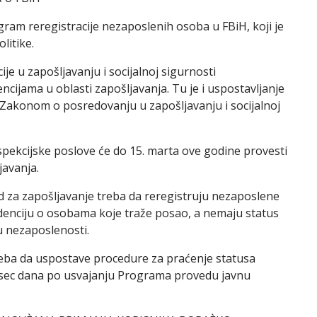
gram reregistracije nezaposlenih osoba u FBiH, koji je
litike.
je u zapošljavanju i socijalnoj sigurnosti
cijama u oblasti zapošljavanja. Tu je i uspostavljanje
 Zakonom o posredovanju u zapošljavanju i socijalnoj
nspekcijske poslove će do 15. marta ove godine provesti
javanja.
d za zapošljavanje treba da reregistruju nezaposlene
idenciju o osobama koje traže posao, a nemaju status
 nezaposlenosti.
treba da uspostave procedure za praćenje statusa
esec dana po usvajanju Programa provedu javnu