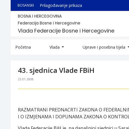
Prilagođavanje prikaza
BOSANSKI
BOSNA I HERCEGOVINA
Federacija Bosne i Hercegovine
Vlada Federacije Bosne i Hercegovine
Početna
Vlada
Uprave i posebna tijela
43. sjednica Vlade FBiH
23.01.2008.
RAZMATRANI PREDNACRTI ZAKONA O FEDERALN
I O IZMJENAMA I DOPUNAMA ZAKONA O KONTROL
Vlada Federacije BiH je, na današnjoj sjednici u Sa