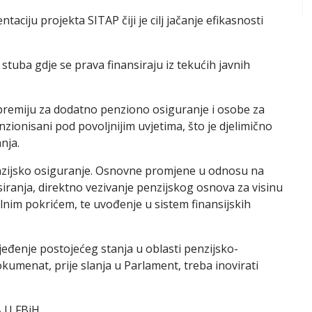
ciju projekta SITAP čiji je cilj jačanje efikasnosti
 stuba gdje se prava finansiraju iz tekućih javnih
 premiju za dodatno penziono osiguranje i osobe za
zionisani pod povoljnijim uvjetima, što je djelimično
nja.
penzijsko osiguranje. Osnovne promjene u odnosu na
iranja, direktno vezivanje penzijskog osnova za visinu
lnim pokrićem, te uvođenje u sistem finansijskih
jeđenje postojećeg stanja u oblasti penzijsko-
okumenat, prije slanja u Parlament, treba inovirati
 U FBiH