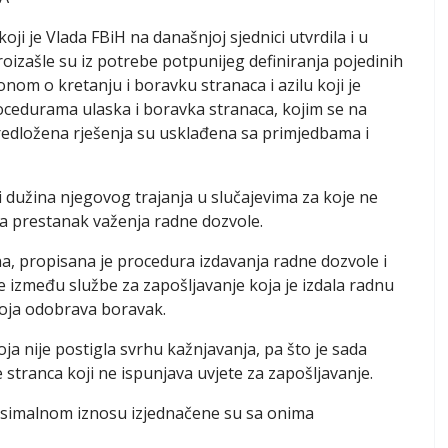
i je Vlada FBiH na današnjoj sjednici utvrdila i u
izašle su iz potrebe potpunijeg definiranja pojedinih
onom o kretanju i boravku stranaca i azilu koji je
ocedurama ulaska i boravka stranaca, kojim se na
Predložena rješenja su usklađena sa primjedbama i
i dužina njegovog trajanja u slučajevima za koje ne
 za prestanak važenja radne dozvole.
na, propisana je procedura izdavanja radne dozvole i
e između službe za zapošljavanje koja je izdala radnu
koja odobrava boravak.
ja nije postigla svrhu kažnjavanja, pa što je sada
tranca koji ne ispunjava uvjete za zapošljavanje.
ksimalnom iznosu izjednačene su sa onima