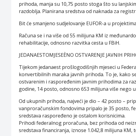
prihoda, manja su 10,75 posto stoga što su lanjsk
razdoblja. Planirana sredstva od naknada za registr
Bit će smanjeno sudjelovanje EUFOR-a u projektim
Računa se i na više od 55 milijuna KM iz međunardo
rehabilitacije, odnosno razvitka cesta u FBiH.
JEDANAESTOMJESEÈNO OSTVARENJE JAVNIH PRI
Tijekom jedanaest prošlogodišnjih mjeseci u Federac
konvertibilnih maraka javnih prihoda. To je, kako s
ostvarenim i raspoređenim javnim prihodima za raz
godine, 14 posto, odnosno 653 milijuna više nego u
Od ukupnih prihoda, najveći je dio – 42 posto – p
vanproračunskim fondovima pripalo je 35 posto, fe
sredstava raspoređeno je ostalom korisnicima.
Prihodi federalnog proračuna, bez prihoda od neizr
sredstava financiranja, iznose 1.042,8 milijuna KM, 