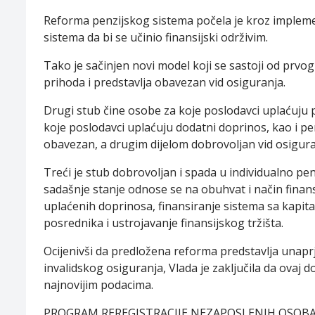
Reforma penzijskog sistema počela je kroz implementa
sistema da bi se učinio finansijski održivim.
Tako je sačinjen novi model koji se sastoji od prvog
prihoda i predstavlja obavezan vid osiguranja.
Drugi stub čine osobe za koje poslodavci uplaćuju
koje poslodavci uplaćuju dodatni doprinos, kao i pen
obavezan, a drugim dijelom dobrovoljan vid osigura
Treći je stub dobrovoljan i spada u individualno 
sadašnje stanje odnose se na obuhvat i način finans
uplaćenih doprinosa, finansiranje sistema sa kapita
posrednika i ustrojavanje finansijskog tržišta.
Ocijenivši da predložena reforma predstavlja unapr
invalidskog osiguranja, Vlada je zaključila da ovaj d
najnovijim podacima.
PROGRAM REREGISTRACIJE NEZAPOSLENIH OSOBA