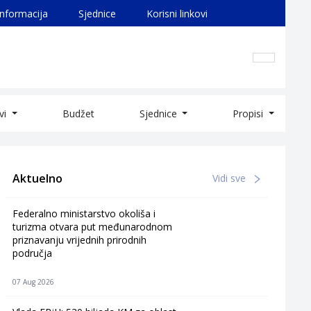
informacija
Sjednice
Korisni linkovi
ivi
Budžet
Sjednice
Propisi
Aktuelno
Vidi sve
Federalno ministarstvo okoliša i
turizma otvara put međunarodnom
priznavanju vrijednih prirodnih
područja
07 Aug 2026