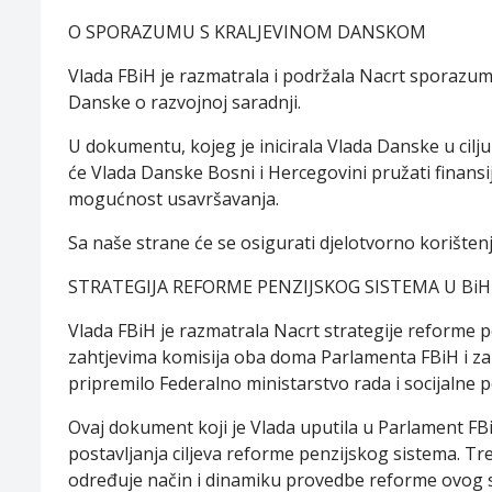
O SPORAZUMU S KRALJEVINOM DANSKOM
Vlada FBiH je razmatrala i podržala Nacrt sporazuma
Danske o razvojnoj saradnji.
U dokumentu, kojeg je inicirala Vlada Danske u cilj
će Vlada Danske Bosni i Hercegovini pružati finans
mogućnost usavršavanja.
Sa naše strane će se osigurati djelotvorno korišt
STRATEGIJA REFORME PENZIJSKOG SISTEMA U BiH
Vlada FBiH je razmatrala Nacrt strategije reforme pe
zahtjevima komisija oba doma Parlamenta FBiH i zak
pripremilo Federalno ministarstvo rada i socijalne po
Ovaj dokument koji je Vlada uputila u Parlament FBiH,
postavljanja ciljeva reforme penzijskog sistema. Tre
određuje način i dinamiku provedbe reforme ovog 