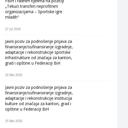
FBiH i radnim tijelima na poziciji
„Tekući transferi neprofitnim
organizacijama – Sportske igre
mladih“
27 Jul 2026
Javni poziv za podnošenje prijava za
finansiranje/sufinansiranje izgradnje,
adaptacije i rekonstrukcije sportske
infrastrukture od značaja za kanton,
grad i opštine u Federaciji BiH
25 Mar 2026
Javni poziv za podnošenje prijava za
finansiranje/sufinansiranje izgradnje,
adaptacije i rekonstrukcije institucija
kulture od značaja za kanton, grad i
opštine u Federaciji BiH
25 Mar 2026