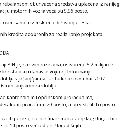
im rebalansom obuhvaćena sredstva uplaćena iz ranijeg
aciju motornih vozila veća su 5,56 posto.
a, osim samo u zimskom održavanju cesta.
nih kredita odobrenih za realiziranje projekata
HODA
iji BiH je, na svim razinama, ostvareno 5,2 milijarde
e konstatira u danas usvojenoj Informaciji o
doblje siječanj/januar – studeni/novembar 2007.
 istom lanjskom razdoblju.
ripao kantonalnim i općinskom proračunima,
deralnom proračunu 20 posto, a preostalih tri posto
avnih poreza, na ime financiranja vanjskog duga i bez
te su 14 posto veći od prošlogodišnjih.