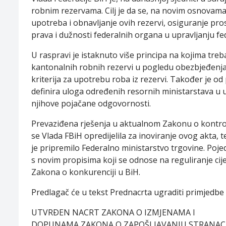
robnim rezervama. Cilj je da se, na novim osnovama 
upotreba i obnavljanje ovih rezervi, osiguranje pros
prava i dužnosti federalnih organa u upravljanju fe
U raspravi je istaknuto više principa na kojima treb
kantonalnih robnih rezervi u pogledu obezbjeđenja
kriterija za upotrebu roba iz rezervi. Također je o
definira uloga određenih resornih ministarstava u 
njihove pojačane odgovornosti.
Prevaziđena rješenja u aktualnom Zakonu o kontroli 
se Vlada FBiH opredijelila za inoviranje ovog akta, 
je pripremilo Federalno ministarstvo trgovine. Po
s novim propisima koji se odnose na reguliranje c
Zakona o konkurenciji u BiH.
Predlagač će u tekst Prednacrta ugraditi primjedbe 
UTVRÐEN NACRT ZAKONA O IZMJENAMA I
DOPUNAMA ZAKONA O ZAPOŠLJAVANJU STRANAC