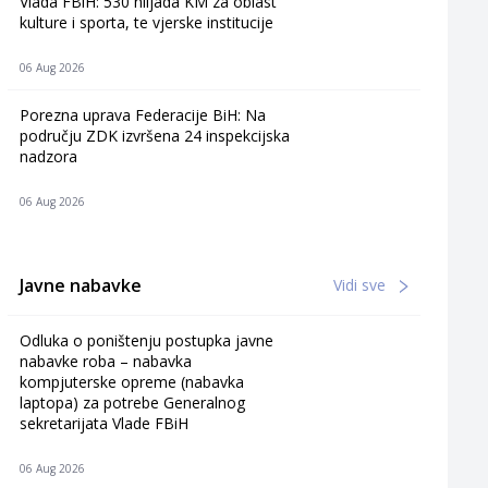
Vlada FBiH: 530 hiljada KM za oblast
kulture i sporta, te vjerske institucije
06 Aug 2026
Porezna uprava Federacije BiH: Na
području ZDK izvršena 24 inspekcijska
nadzora
06 Aug 2026
Javne nabavke
Vidi sve
Odluka o poništenju postupka javne
nabavke roba – nabavka
kompjuterske opreme (nabavka
laptopa) za potrebe Generalnog
sekretarijata Vlade FBiH
06 Aug 2026