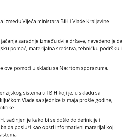
 između Vijeća ministara BiH i Vlade Kraljevine
u jačanja saradnje između dvije države, navedeno je da
ijsku pomoć, materijalna sredstva, tehničku podršku i
enje ove pomoći u skladu sa Nacrtom sporazuma.
nzijskog sistema u FBiH koji je, u skladu sa
ljučkom Vlade sa sjednice iz maja prošle godine,
litike.
 sačinjen je kako bi se došlo do definicije i
ba da posluži kao opšti informativni materijal koji
sistema.