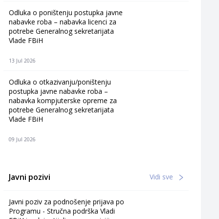
Odluka o poništenju postupka javne
nabavke roba – nabavka licenci za
potrebe Generalnog sekretarijata
Vlade FBiH
13 Jul 2026
Odluka o otkazivanju/poništenju
postupka javne nabavke roba –
nabavka kompjuterske opreme za
potrebe Generalnog sekretarijata
Vlade FBiH
09 Jul 2026
Javni pozivi
Vidi sve
Javni poziv za podnošenje prijava po
Programu - Stručna podrška Vladi