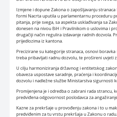
Izmjene i dopune Zakona o zapošljavanju stranaca koj
formi Nacrta uputila u parlamentarnu proceduru pro
pitanja, prije svega, sa aspekta usklađivanja sa Zak
donesen na nivou BiH i Pravilnikom o uslovima i pr
drugačiji način regulira izdavanje radnih dozvola. 
prijedlozima iz kantona.
Precizirane su kategorije stranaca, osnovi boravka 
treba pribavljati radnu dozvolu, te prošireni uvjeti
U cilju harmoniziranja državnog i entitetskog zako
obaveza uspostave saradnje, praćenja i koordinacij
dozvolu i nadležne službe Ministarstva sigurnosti 
Promijenjena je i odredba o zabrani rada strancu, ko
predviđena odgovornost poslodavca za angažiranje s
Kazne za prekršaje u provođenju zakona i to u ma
predviđenim za tu vrstu prekršaja u Zakonu o radu.