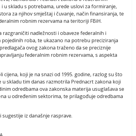
i u skladu s potrebama, urede uslovi za formiranje,
tora za njihov smještaj i čuvanje, način finansiranja, te
deralnim robnim rezervama na teritoriji FBiH.
a razgraničiti nadležnosti i obaveze federalnih i
 pojedinih roba, te ukazano na potrebu preciziranja
d predlagača ovog zakona traženo da se preciznije
upravljanju federalnim robnim rezervama, s aspekta
cijena, koji je na snazi od 1995. godine, razlog su što
te u skladu tim danas razmotrila Prednacrt zakona koji
jedinim odredbama ova zakonska materija usuglašava se
ijena u određenim sektorima, te prilagođuje odredbama
i sugestije iz današnje rasprave.
A