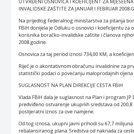
UTVRÐENI OSNOVICA I KOEFICIJENT ZA MJESEÈN
INVALIDSKE ZAŠTITE ZA JANUAR I FEBRUAR 2008.
Na prijedlog Federalnog ministarstva za pitanja bo
FBiH donijela je Odluku o osnovici i koeficijentu z
korisnika boračko-invalidske zaštite i članova njiho
2008.godine.
Osnovica za taj period iznosi 734,00 KM, a koeficijent
Riječ je o akontativnom obračunu invalidnine za pr
statistički podaci o povećanju maloprodajnih cijena 
SUGLASNOST NA PLAN DIREKCIJE CESTA FBiH
Vlada FBiH dala je suglasnost na Plan i program JP D
predviđeno ostvarenje ukupnih sredstava od 200,8 mi
poslijeratni iznos za ove namjene.
Od tog iznosa, ukupni javni prihodi su 67,7 milijun
rebalansiranog plana. Sredstva od naknada za ceste 