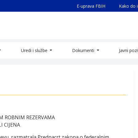
E-uprava FBIH
Kako do 
Uredi i službe
Dokumenti
Javni poz
IM ROBNIM REZERVAMA
I CIJENA
rajevu, razmatrala Prednacrt zakona o federalnim