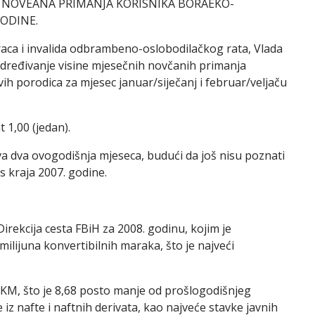
A NOVÈANA PRIMANJA KORISNIKA BORAÈKO-
GODINE.
raca i invalida odbrambeno-oslobodilačkog rata, Vlada
a određivanje visine mjesečnih novčanih primanja
vih porodica za mjesec januar/siječanj i februar/veljaču
 1,00 (jedan).
va dva ovogodišnja mjeseca, budući da još nisu poznati
s kraja 2007. godine.
irekcija cesta FBiH za 2008. godinu, kojim je
lijuna konvertibilnih maraka, što je najveći
a KM, što je 8,68 posto manje od prošlogodišnjeg
iz nafte i naftnih derivata, kao najveće stavke javnih