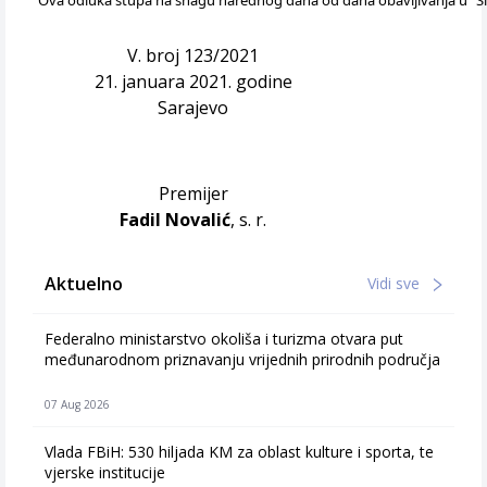
Ova odluka stupa na snagu narednog dana od dana obavljivanja u "S
V. broj 123/2021
21. januara 2021. godine
Sarajevo
Premijer
Fadil Novalić
, s. r.
Aktuelno
Vidi sve
Federalno ministarstvo okoliša i turizma otvara put
međunarodnom priznavanju vrijednih prirodnih područja
07 Aug 2026
Vlada FBiH: 530 hiljada KM za oblast kulture i sporta, te
vjerske institucije