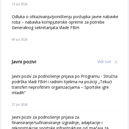
13 Jul 2026
Odluka o otkazivanju/poništenju postupka javne nabavke
roba – nabavka kompjuterske opreme za potrebe
Generalnog sekretarijata Vlade FBiH
09 Jul 2026
Javni pozivi
Vidi sve
Javni poziv za podnošenje prijava po Programu - Stručna
podrška Vladi FBiH i radnim tijelima na poziciji „Tekući
transferi neprofitnim organizacijama – Sportske igre
mladih“
27 Jul 2026
Javni poziv za podnošenje prijava za
finansiranje/sufinansiranje izgradnje, adaptacije i
rekonstrukcije sportske infrastrukture od značaja za