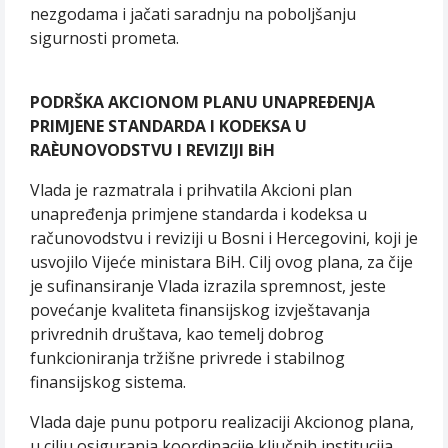
nezgodama i jačati saradnju na poboljšanju
sigurnosti prometa.
PODRŠKA AKCIONOM PLANU UNAPREÐENJA
PRIMJENE STANDARDA I KODEKSA U
RAÈUNOVODSTVU I REVIZIJI BiH
Vlada je razmatrala i prihvatila Akcioni plan
unapređenja primjene standarda i kodeksa u
računovodstvu i reviziji u Bosni i Hercegovini, koji je
usvojilo Vijeće ministara BiH. Cilj ovog plana, za čije
je sufinansiranje Vlada izrazila spremnost, jeste
povećanje kvaliteta finansijskog izvještavanja
privrednih društava, kao temelj dobrog
funkcioniranja tržišne privrede i stabilnog
finansijskog sistema.
Vlada daje punu potporu realizaciji Akcionog plana,
u cilju osiguranja koordinacije ključnih institucija