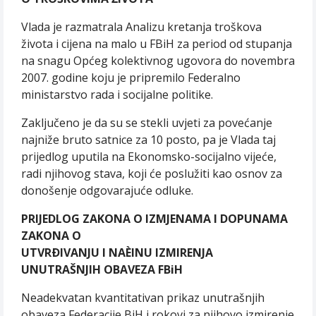
Vlada je razmatrala Analizu kretanja troškova
života i cijena na malo u FBiH za period od stupanja
na snagu Općeg kolektivnog ugovora do novembra
2007. godine koju je pripremilo Federalno
ministarstvo rada i socijalne politike.
Zaključeno je da su se stekli uvjeti za povećanje
najniže bruto satnice za 10 posto, pa je Vlada taj
prijedlog uputila na Ekonomsko-socijalno vijeće,
radi njihovog stava, koji će poslužiti kao osnov za
donošenje odgovarajuće odluke.
PRIJEDLOG ZAKONA O IZMJENAMA I DOPUNAMA
ZAKONA O
UTVRÐIVANJU I NAÈINU IZMIRENJA
UNUTRAŠNJIH OBAVEZA FBiH
Neadekvatan kvantitativan prikaz unutrašnjih
obaveza Federacije BiH i rokovi za njihovo izmirenje