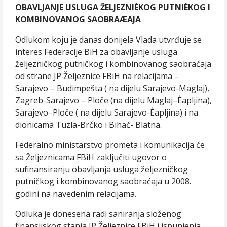
OBAVLJANJE USLUGA ŽELJEZNIÈKOG PUTNIÈKOG I
KOMBINOVANOG SAOBRAÆAJA
Odlukom koju je danas donijela Vlada utvrđuje se
interes Federacije BiH za obavljanje usluga
željezničkog putničkog i kombinovanog saobraćaja
od strane JP Željeznice FBiH na relacijama –
Sarajevo – Budimpešta ( na dijelu Sarajevo-Maglaj),
Zagreb-Sarajevo – Ploče (na dijelu Maglaj–Èapljina),
Sarajevo–Ploče ( na dijelu Sarajevo-Èapljina) i na
dionicama Tuzla-Brčko i Bihać- Blatna.
Federalno ministarstvo prometa i komunikacija će
sa Željeznicama FBiH zaključiti ugovor o
sufinansiranju obavljanja usluga željezničkog
putničkog i kombinovanog saobraćaja u 2008.
godini na navedenim relacijama.
Odluka je donesena radi saniranja složenog
finansijskog stanja JP Željeznice FBiH i ispunjenja