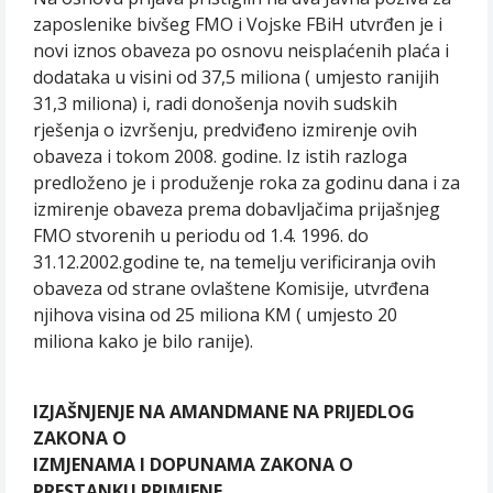
zaposlenike bivšeg FMO i Vojske FBiH utvrđen je i
novi iznos obaveza po osnovu neisplaćenih plaća i
dodataka u visini od 37,5 miliona ( umjesto ranijih
31,3 miliona) i, radi donošenja novih sudskih
rješenja o izvršenju, predviđeno izmirenje ovih
obaveza i tokom 2008. godine. Iz istih razloga
predloženo je i produženje roka za godinu dana i za
izmirenje obaveza prema dobavljačima prijašnjeg
FMO stvorenih u periodu od 1.4. 1996. do
31.12.2002.godine te, na temelju verificiranja ovih
obaveza od strane ovlaštene Komisije, utvrđena
njihova visina od 25 miliona KM ( umjesto 20
miliona kako je bilo ranije).
IZJAŠNJENJE NA AMANDMANE NA PRIJEDLOG
ZAKONA O
IZMJENAMA I DOPUNAMA ZAKONA O
PRESTANKU PRIMJENE