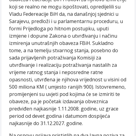
koji se realno ne mogu ispoštovati, opredijelili su
Vladu Federeacije BiH da, na današnjoj sjednici u
Sarajevu, predloži i u parlamentarnu proceduru, u
formi Prijedloga po hitnom postupku, uputi
izmjene i dopune Zakona o utvrđivanju i načinu
izmirenja unutrašnjih obaveza FBiH. Sukladno
tome, a na temelju stvarnog stanja, posebno do
sada prijavljenih potraživanja Komisiji za
utvrđivanje i realizaciju potraživanja nastalih za
vrijeme ratnog stanja i neposredne ratne
opasnosti, utvrđena je njihova vrijednost u visini od
500 miliona KM ( umjesto ranijih 900). Istovremeno,
promijenjeni su uvjeti pod kojima će se izmiriti te
obaveze, pa je početak izdavanja obveznica
predviđen najkasnije 1.11.2008. godine, uz grace
period od devet godina i datumom dospijeća
najkasnije do 31.12.2027. godine.
Na osnovu prijava pristiglih na dva Javna poziva za