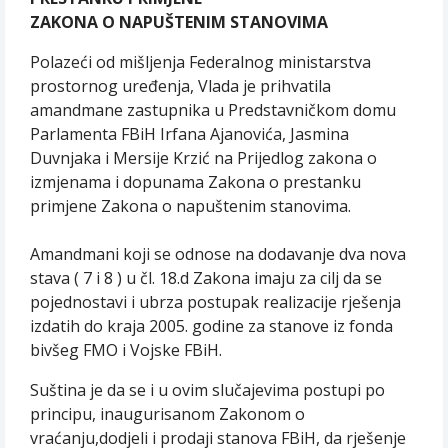
ZAKONA O NAPUŠTENIM STANOVIMA
Polazeći od mišljenja Federalnog ministarstva
prostornog uređenja, Vlada je prihvatila
amandmane zastupnika u Predstavničkom domu
Parlamenta FBiH Irfana Ajanovića, Jasmina
Duvnjaka i Mersije Krzić na Prijedlog zakona o
izmjenama i dopunama Zakona o prestanku
primjene Zakona o napuštenim stanovima.
Amandmani koji se odnose na dodavanje dva nova
stava ( 7 i 8 ) u čl. 18.d Zakona imaju za cilj da se
pojednostavi i ubrza postupak realizacije rješenja
izdatih do kraja 2005. godine za stanove iz fonda
bivšeg FMO i Vojske FBiH.
Suština je da se i u ovim slučajevima postupi po
principu, inaugurisanom Zakonom o
vraćanju,dodjeli i prodaji stanova FBiH, da rješenje