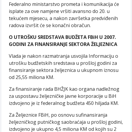
Federalno ministarstvo prometa i komunikacija će
isplate za ove namjene vršiti avansno do 20. u
tekućem mjesecu, a nakon završetka predviđenih
radova izvršit će se konačni obračun.
O UTROŠKU SREDSTAVA BUDŽETA FBiH U 2007.
GODINI ZA FINANSIRANJE SEKTORA ŽELJEZNICA
Vlada je nakon razmatranja usvojila Informaciju o
utrošku budžetskih sredstava u prošloj godini za
finansiranje sektora željeznica u ukupnom iznosu
od 25,55 miliona KM.
Za finansiranje rada BHŽJK kao organa nadležnog
za uspostavu željezničke javne korporacije u BiH
izdvojeno je iz federalnog budžeta 450 hiljada KM.
Za Željeznice FBiH, po osnovu sufinansiranja
željezničkog putničkog saobraćaja u prošloj godini,
izdvojeno je ukupno 4,5 miliona KM od kojih su 2