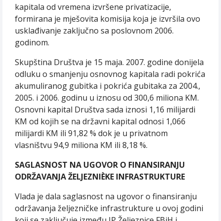
kapitala od vremena izvršene privatizacije,
formirana je mješovita komisija koja je izvršila ovo
usklađivanje zaključno sa poslovnom 2006.
godinom.
Skupština Društva je 15 maja. 2007. godine donijela
odluku o smanjenju osnovnog kapitala radi pokrića
akumuliranog gubitka i pokrića gubitaka za 2004.,
2005. i 2006. godinu u iznosu od 300,6 miliona KM.
Osnovni kapital Društva sada iznosi 1,16 milijardi
KM od kojih se na državni kapital odnosi 1,066
milijardi KM ili 91,82 % dok je u privatnom
vlasništvu 94,9 miliona KM ili 8,18 %.
SAGLASNOST NA UGOVOR O FINANSIRANJU
ODRŽAVANJA ŽELJEZNIÈKE INFRASTRUKTURE
Vlada je dala saglasnost na ugovor o finansiranju
održavanja željezničke infrastrukture u ovoj godini
koji se zaključuje između JP Željeznice FBiH i