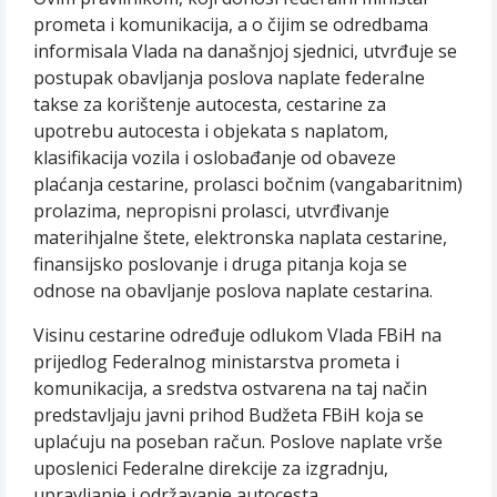
prometa i komunikacija, a o čijim se odredbama
informisala Vlada na današnjoj sjednici, utvrđuje se
postupak obavljanja poslova naplate federalne
takse za korištenje autocesta, cestarine za
upotrebu autocesta i objekata s naplatom,
klasifikacija vozila i oslobađanje od obaveze
plaćanja cestarine, prolasci bočnim (vangabaritnim)
prolazima, nepropisni prolasci, utvrđivanje
materihjalne štete, elektronska naplata cestarine,
finansijsko poslovanje i druga pitanja koja se
odnose na obavljanje poslova naplate cestarina.
Visinu cestarine određuje odlukom Vlada FBiH na
prijedlog Federalnog ministarstva prometa i
komunikacija, a sredstva ostvarena na taj način
predstavljaju javni prihod Budžeta FBiH koja se
uplaćuju na poseban račun. Poslove naplate vrše
uposlenici Federalne direkcije za izgradnju,
upravljanje i održavanje autocesta.