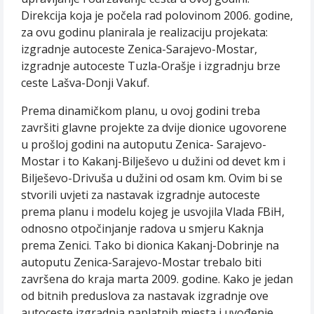
Direkcija koja je počela rad polovinom 2006. godine,
za ovu godinu planirala je realizaciju projekata:
izgradnje autoceste Zenica-Sarajevo-Mostar,
izgradnje autoceste Tuzla-Orašje i izgradnju brze
ceste Lašva-Donji Vakuf.
Prema dinamičkom planu, u ovoj godini treba
završiti glavne projekte za dvije dionice ugovorene
u prošloj godini na autoputu Zenica- Sarajevo-
Mostar i to Kakanj-Bilješevo u dužini od devet km i
Bilješevo-Drivuša u dužini od osam km. Ovim bi se
stvorili uvjeti za nastavak izgradnje autoceste
prema planu i modelu kojeg je usvojila Vlada FBiH,
odnosno otpočinjanje radova u smjeru Kaknja
prema Zenici. Tako bi dionica Kakanj-Dobrinje na
autoputu Zenica-Sarajevo-Mostar trebalo biti
završena do kraja marta 2009. godine. Kako je jedan
od bitnih preduslova za nastavak izgradnje ove
autoceste izgradnja naplatnih mjesta i uvođenje