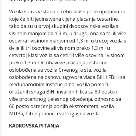
Vozila su razvrstana u četiri klase po skupinama za
koje će biti jedinstvena cijena plaćanja cestarine,
tako da su u prvoj skupini dvoosovinska vozila s
visinom manjom od 1,3 m, u drugoj ona sa tri ili više
osovina i visinom manjom od 1,3 m, u trećoj vozila s
dvije ili tri osovine ali visinom preko 1,3 m i u
četvrtoj klasi vozila sa četiri i više osovina i visinom
preko 1,3 m. Od obaveze plaćanja cestarine
oslobođena su vozila Crvenog krsta, vozila
oslobođena na osnovu ugovora vlada BiH i FBiH sa
međunarodnim institucijama, vozila pomoći i
oružanih snaga BiH, invalidnih lica sa 80 posto i
više procentnog tjelesnog oštećenja, odnosno sa
60 posto oštećenja donjih ekstremiteta, vozila
MUPa, hitne pomoći i vatrogasna vozila.
KADROVSKA PITANJA