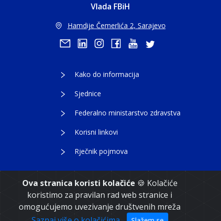
Vlada FBiH
Hamdije Čemerlića 2, Sarajevo
Kako do informacija
Sjednice
Federalno ministarstvo zdravstva
Korisni linkovi
Rječnik pojmova
Ova stranica koristi kolačiće
🍪 Kolačiće
koristimo za pravilan rad web stranice i
Copyright 2021. Vlada Federacije Bosne i
omogućujemo uvezivanje društvenih mreža
Hercegovine
Saznaj više o kolačićima
Slažem se