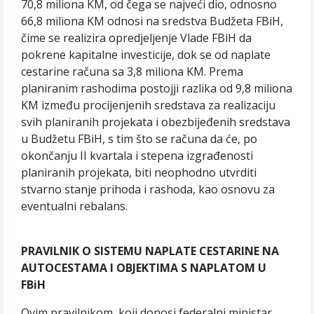
70,8 miliona KM, od čega se najveći dio, odnosno
66,8 miliona KM odnosi na sredstva Budžeta FBiH,
čime se realizira opredjeljenje Vlade FBiH da
pokrene kapitalne investicije, dok se od naplate
cestarine računa sa 3,8 miliona KM. Prema
planiranim rashodima postojji razlika od 9,8 miliona
KM između procijenjenih sredstava za realizaciju
svih planiranih projekata i obezbijeđenih sredstava
u Budžetu FBiH, s tim što se računa da će, po
okončanju II kvartala i stepena izgrađenosti
planiranih projekata, biti neophodno utvrditi
stvarno stanje prihoda i rashoda, kao osnovu za
eventualni rebalans.
PRAVILNIK O SISTEMU NAPLATE CESTARINE NA
AUTOCESTAMA I OBJEKTIMA S NAPLATOM U
FBiH
Ovim pravilnikom, koji donosi federalni ministar