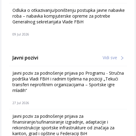
Odluka o otkazivanju/poništenju postupka javne nabavke
roba – nabavka kompjuterske opreme za potrebe
Generalnog sekretarijata Vlade FBiH
09 Jul 2026
Javni pozivi
Vidi sve
Javni poziv za podnošenje prijava po Programu - Stručna
podrška Vladi FBiH i radnim tijelima na poziciji „Tekući
transferi neprofitnim organizacijama – Sportske igre
mladih“
27 Jul 2026
Javni poziv za podnošenje prijava za
finansiranje/sufinansiranje izgradnje, adaptacije i
rekonstrukcije sportske infrastrukture od značaja za
kanton, grad i opštine u Federaciji BiH