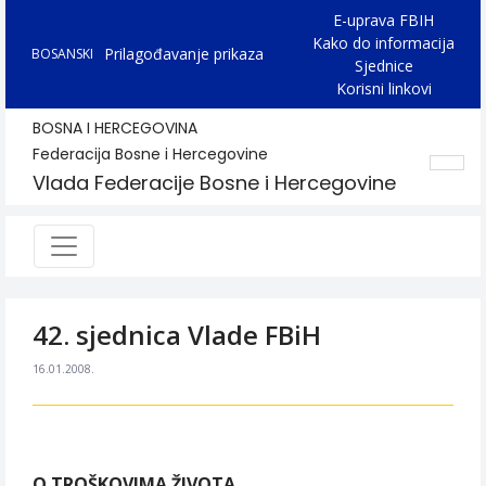
E-uprava FBIH
Kako do informacija
Prilagođavanje prikaza
BOSANSKI
Sjednice
Korisni linkovi
BOSNA I HERCEGOVINA
Federacija Bosne i Hercegovine
Vlada Federacije Bosne i Hercegovine
42. sjednica Vlade FBiH
16.01.2008.
O TROŠKOVIMA ŽIVOTA