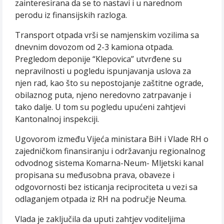
zainteresirana da se to nastavi i u narednom
perodu iz finansijskih razloga.
Transport otpada vrši se namjenskim vozilima sa
dnevnim dovozom od 2-3 kamiona otpada.
Pregledom deponije “Klepovica” utvrđene su
nepravilnosti u pogledu ispunjavanja uslova za
njen rad, kao što su nepostojanje zaštitne ograde,
obilaznog puta, njeno neredovno zatrpavanje i
tako dalje. U tom su pogledu upućeni zahtjevi
Kantonalnoj inspekciji.
Ugovorom između Vijeća ministara BiH i Vlade RH o
zajedničkom finansiranju i održavanju regionalnog
odvodnog sistema Komarna-Neum- Mljetski kanal
propisana su međusobna prava, obaveze i
odgovornosti bez isticanja reciprociteta u vezi sa
odlaganjem otpada iz RH na područje Neuma.
Vlada je zaključila da uputi zahtjev voditeljima