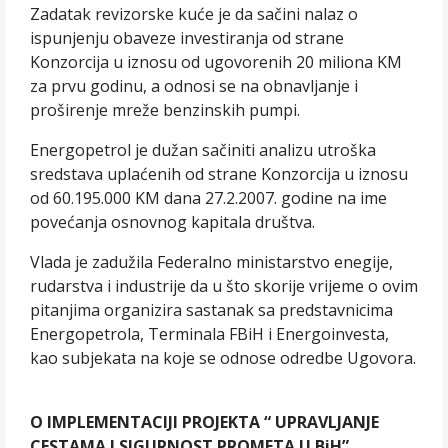
Zadatak revizorske kuće je da sačini nalaz o
ispunjenju obaveze investiranja od strane
Konzorcija u iznosu od ugovorenih 20 miliona KM
za prvu godinu, a odnosi se na obnavljanje i
proširenje mreže benzinskih pumpi.
Energopetrol je dužan sačiniti analizu utroška
sredstava uplaćenih od strane Konzorcija u iznosu
od 60.195.000 KM dana 27.2.2007. godine na ime
povećanja osnovnog kapitala društva.
Vlada je zadužila Federalno ministarstvo enegije,
rudarstva i industrije da u što skorije vrijeme o ovim
pitanjima organizira sastanak sa predstavnicima
Energopetrola, Terminala FBiH i Energoinvesta,
kao subjekata na koje se odnose odredbe Ugovora.
O IMPLEMENTACIJI PROJEKTA “ UPRAVLJANJE
CESTAMA I SIGURNOST PROMETA U BiH”