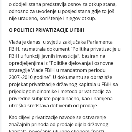
o dodjeli stana predstavlja osnov za otkup stana,
odnosno za uvođenje u posjed stana gdje to još
nije urađeno, korištenje i njegov otkup.
O POLITICI PRIVATIZACIJE U FBiH
Vlada je danas, u svjetlu zaključaka Parlamenta
FBiH, razmatrala dokument “Politika privatizacije u
FBiH u funkciji javnih investicija”, baziran na
opredjeljenjima iz “Politike djelovanja i osnovne
strategije Vlade FBiH u mandatnom periodu
2007.-2010.godine”. U dokumentu se obrazlaže
projekat privatizacije državnog kapitala u FBiH sa
prijedlogom dinamike i metoda privatizacije za
privredne subjekte pojedinačno, kao i namjena
utroška sredstava dobivenih od prodaje.
Kao ciljevi privatizacije navode se ostvarenje
značajnih prihoda od prodaje dijela državnog
kapitala, povećanje ukupne ekonomičnosti