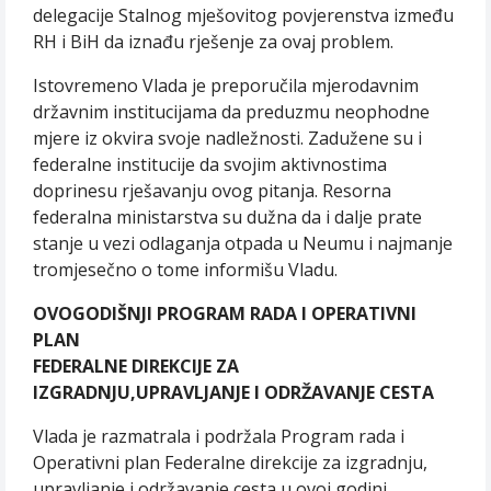
delegacije Stalnog mješovitog povjerenstva između
RH i BiH da iznađu rješenje za ovaj problem.
Istovremeno Vlada je preporučila mjerodavnim
državnim institucijama da preduzmu neophodne
mjere iz okvira svoje nadležnosti. Zadužene su i
federalne institucije da svojim aktivnostima
doprinesu rješavanju ovog pitanja. Resorna
federalna ministarstva su dužna da i dalje prate
stanje u vezi odlaganja otpada u Neumu i najmanje
tromjesečno o tome informišu Vladu.
OVOGODIŠNJI PROGRAM RADA I OPERATIVNI
PLAN
FEDERALNE DIREKCIJE ZA
IZGRADNJU,UPRAVLJANJE I ODRŽAVANJE CESTA
Vlada je razmatrala i podržala Program rada i
Operativni plan Federalne direkcije za izgradnju,
upravljanje i održavanje cesta u ovoj godini.