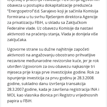
obaveza u postupku dokapitalizacije preduzeća
“Energopetrol”d.d. Sarajevo koji je sačinila Komisija
formirana u tu svrhu Rješenjem direktora Agencije
za privatizaciju FBiH, u skladu sa Zaključkom
Federalne vlade. Uz obavezu Komisije da nastavi
aktivnosti na praćenju stanja, Vlada je donijela više
zaključaka.
Ugovorne strane su dužne najhitnije započeti
aktivnosti na angažovanju obostrano prihvatljive
nezavisne međunarodne revizorske kuće, jer je rok
utvrđen Ugovorom za ovu obavezu najkasnije tri
mjeseca prije kraja prve investicijske godine. Rok za
ispunjenje investicija za prvu godinu je 28.3.2008.
godine, sukladno danu izvršenja transakcija
28.3.2007.godine, kada je završena registracija INA i
MOL kao vlasnika dionica pri Registru vrijednosnih
papira u FBiH.