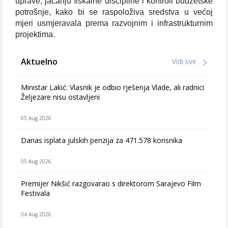
uprave, jačanju fiskalne discipline i kontroli budžetske
potrošnje, kako bi se raspoloživa sredstva u većoj
mjeri usmjeravala prema razvojnim i infrastrukturnim
projektima.
Aktuelno
Vidi sve
Ministar Lakić: Vlasnik je odbio rješenja Vlade, ali radnici
Željezare nisu ostavljeni
05 Aug 2026
Danas isplata julskih penzija za 471.578 korisnika
05 Aug 2026
Premijer Nikšić razgovarao s direktorom Sarajevo Film
Festivala
04 Aug 2026