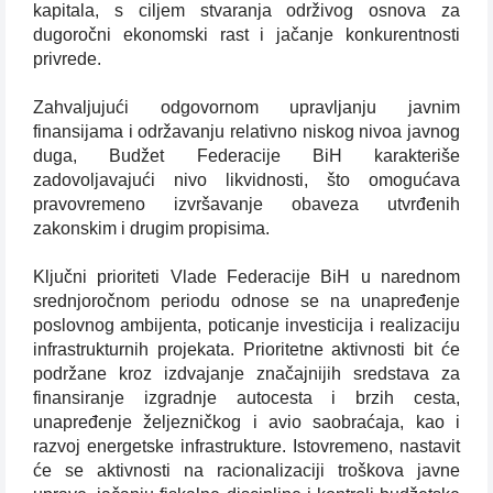
kapitala, s ciljem stvaranja održivog osnova za
dugoročni ekonomski rast i jačanje konkurentnosti
privrede.
Zahvaljujući odgovornom upravljanju javnim
finansijama i održavanju relativno niskog nivoa javnog
duga, Budžet Federacije BiH karakteriše
zadovoljavajući nivo likvidnosti, što omogućava
pravovremeno izvršavanje obaveza utvrđenih
zakonskim i drugim propisima.
Ključni prioriteti Vlade Federacije BiH u narednom
srednjoročnom periodu odnose se na unapređenje
poslovnog ambijenta, poticanje investicija i realizaciju
infrastrukturnih projekata. Prioritetne aktivnosti bit će
podržane kroz izdvajanje značajnijih sredstava za
finansiranje izgradnje autocesta i brzih cesta,
unapređenje željezničkog i avio saobraćaja, kao i
razvoj energetske infrastrukture. Istovremeno, nastavit
će se aktivnosti na racionalizaciji troškova javne