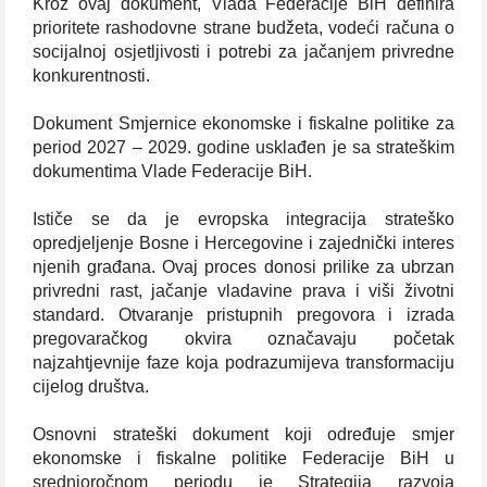
Kroz ovaj dokument, Vlada Federacije BiH definira
prioritete rashodovne strane budžeta, vodeći računa o
socijalnoj osjetljivosti i potrebi za jačanjem privredne
konkurentnosti.
Dokument Smjernice ekonomske i fiskalne politike za
period 2027 – 2029. godine usklađen je sa strateškim
dokumentima Vlade Federacije BiH.
Ističe se da je evropska integracija strateško
opredjeljenje Bosne i Hercegovine i zajednički interes
njenih građana. Ovaj proces donosi prilike za ubrzan
privredni rast, jačanje vladavine prava i viši životni
standard. Otvaranje pristupnih pregovora i izrada
pregovaračkog okvira označavaju početak
najzahtjevnije faze koja podrazumijeva transformaciju
cijelog društva.
Osnovni strateški dokument koji određuje smjer
ekonomske i fiskalne politike Federacije BiH u
srednjoročnom periodu je Strategija razvoja