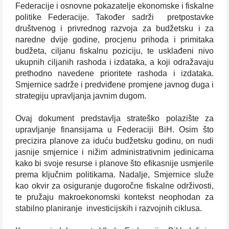
Federacije i osnovne pokazatelje ekonomske i fiskalne
politike Federacije. Također sadrži
pretpostavke
društvenog i privrednog razvoja za budžetsku i za
naredne dvije godine, procjenu prihoda i primitaka
budžeta, ciljanu fiskalnu poziciju, te usklađeni nivo
ukupnih ciljanih rashoda i izdataka, a koji odražavaju
prethodno navedene prioritete rashoda i izdataka.
Smjernice sadrže i predviđene promjene javnog duga i
strategiju upravljanja javnim dugom.
Ovaj dokument predstavlja strateško polazište za
upravljanje finansijama u Federaciji BiH. Osim što
precizira planove za iduću budžetsku godinu, on nudi
jasnije smjernice i nižim administrativnim jedinicama
kako bi svoje resurse i planove što efikasnije usmjerile
prema ključnim politikama. Nadalje, Smjernice služe
kao okvir za osiguranje dugoročne fiskalne održivosti,
te pružaju makroekonomski kontekst neophodan za
stabilno planiranje
investicijskih i razvojnih ciklusa.