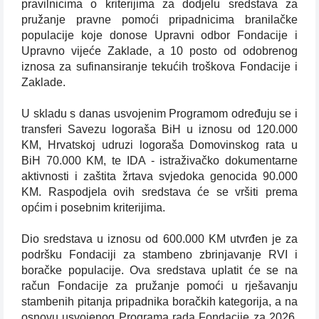
pravilnicima o kriterijima za dodjelu sredstava za
pružanje pravne pomoći pripadnicima branilačke
populacije koje donose Upravni odbor Fondacije i
Upravno vijeće Zaklade, a 10 posto od odobrenog
iznosa za sufinansiranje tekućih troškova Fondacije i
Zaklade.
U skladu s danas usvojenim Programom određuju se i
transferi Savezu logoraša BiH u iznosu od 120.000
KM, Hrvatskoj udruzi logoraša Domovinskog rata u
BiH 70.000 KM, te IDA - istraživačko dokumentarne
aktivnosti i zaštita žrtava svjedoka genocida 90.000
KM. Raspodjela ovih sredstava će se vršiti prema
općim i posebnim kriterijima.
Dio sredstava u iznosu od 600.000 KM utvrđen je za
podršku Fondaciji za stambeno zbrinjavanje RVI i
boračke populacije. Ova sredstava uplatit će se na
račun Fondacije za pružanje pomoći u rješavanju
stambenih pitanja pripadnika boračkih kategorija, a na
osnovu usvojenog Programa rada Fondacije za 2026.