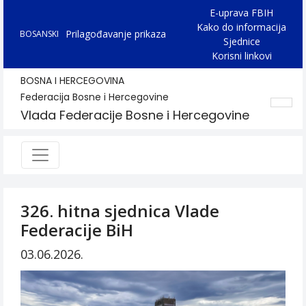
E-uprava FBIH
Kako do informacija
Prilagođavanje prikaza
BOSANSKI
Sjednice
Korisni linkovi
BOSNA I HERCEGOVINA
Federacija Bosne i Hercegovine
Vlada Federacije Bosne i Hercegovine
326. hitna sjednica Vlade
Federacije BiH
03.06.2026.