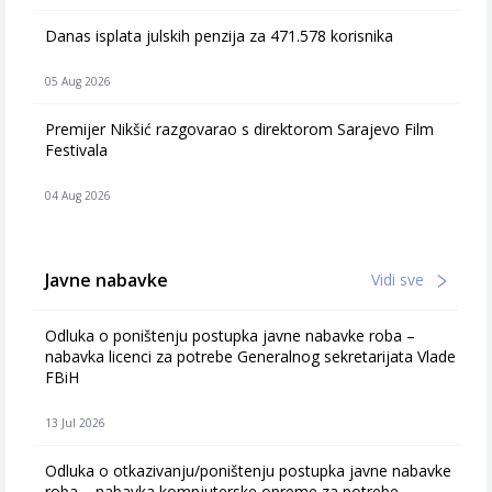
Danas isplata julskih penzija za 471.578 korisnika
05 Aug 2026
Premijer Nikšić razgovarao s direktorom Sarajevo Film
Festivala
04 Aug 2026
Javne nabavke
Vidi sve
Odluka o poništenju postupka javne nabavke roba –
nabavka licenci za potrebe Generalnog sekretarijata Vlade
FBiH
13 Jul 2026
Odluka o otkazivanju/poništenju postupka javne nabavke
roba – nabavka kompjuterske opreme za potrebe