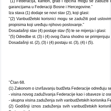
"(1) Federacija, kanton, grad i općina mogu se zadužiti
garancijama u Federaciji Bosne i Hercegovine."
Iza stava (1) dodaje se novi stav (2), koji glasi:
"(2) Vanbudžetski korisnici mogu se zadužiti pod uslov
propisima koji uređuju njihovo poslovanje."
Dosadašnji stav (4) postaje stav (5) te se mijenja i glasi:
"(5) Odredbe st. (3) i (4) ovog člana shodno se primjenjuju
Dosadašnji st. (2), (3) i (4) postaju st. (3), (4) i (5).
"Član 68.
(1) Zakonom o izvršavanju budžeta Federacije određuju s
- visina novog zaduživanja Federacije kao i obaveze iz os
- ukupna visina zaduženja svih vanbudžetskih korisnika Fe
(2) Godišnji iznos zaduženja svih vanbudžetskih koris