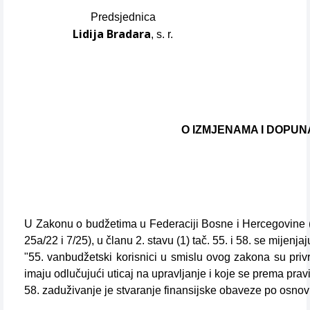
Predsjednica
Lidija Bradara
, s. r.
O IZMJENAMA I DOPUN
U Zakonu o budžetima u Federaciji Bosne i Hercegovine ("S
25a/22 i 7/25), u članu 2. stavu (1) tač. 55. i 58. se mijenjaj
"55. vanbudžetski korisnici u smislu ovog zakona su privr
imaju odlučujući uticaj na upravljanje i koje se prema prav
58. zaduživanje je stvaranje finansijske obaveze po osnovu