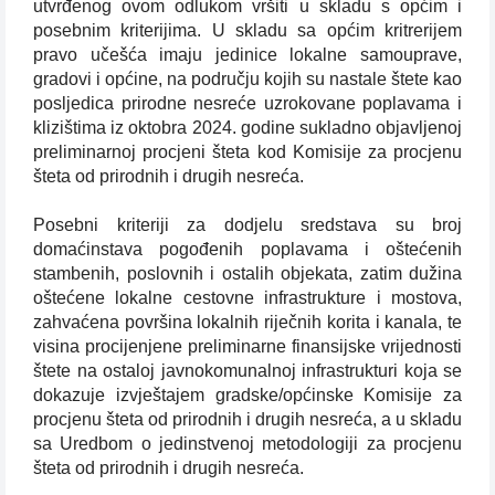
utvrđenog ovom odlukom vršiti u skladu s općim i
posebnim kriterijima. U skladu sa općim kritrerijem
pravo učešća imaju jedinice lokalne samouprave,
gradovi i općine, na području kojih su nastale štete kao
posljedica prirodne nesreće uzrokovane poplavama i
klizištima iz oktobra 2024. godine sukladno objavljenoj
preliminarnoj procjeni šteta kod Komisije za procjenu
šteta od prirodnih i drugih nesreća.
Posebni kriteriji za dodjelu sredstava su broj
domaćinstava pogođenih poplavama i oštećenih
stambenih, poslovnih i ostalih objekata, zatim dužina
oštećene lokalne cestovne infrastrukture i mostova,
zahvaćena površina lokalnih riječnih korita i kanala, te
visina procijenjene preliminarne finansijske vrijednosti
štete na ostaloj javnokomunalnoj infrastrukturi koja se
dokazuje izvještajem gradske/općinske Komisije za
procjenu šteta od prirodnih i drugih nesreća, a u skladu
sa Uredbom o jedinstvenoj metodologiji za procjenu
šteta od prirodnih i drugih nesreća.