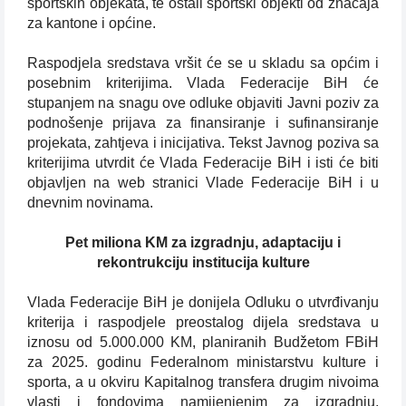
sportskih objekata, te ostali sportski objekti od značaja
za kantone i općine.
Raspodjela sredstava vršit će se u skladu sa općim i
posebnim kriterijima. Vlada Federacije BiH će
stupanjem na snagu ove odluke objaviti Javni poziv za
podnošenje prijava za finansiranje i sufinansiranje
projekata, zahtjeva i inicijativa. Tekst Javnog poziva sa
kriterijima utvrdit će Vlada Federacije BiH i isti će biti
objavljen na web stranici Vlade Federacije BiH i u
dnevnim novinama.
Pet miliona KM za izgradnju, adaptaciju i
rekontrukciju institucija kulture
Vlada Federacije BiH je donijela Odluku o utvrđivanju
kriterija i raspodjele preostalog dijela sredstava u
iznosu od 5.000.000 KM, planiranih Budžetom FBiH
za 2025. godinu Federalnom ministarstvu kulture i
sporta, a u okviru Kapitalnog transfera drugim nivoima
vlasti i fondovima namijenjenim za izgradnju,