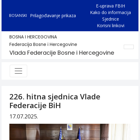
E-uprava FBIH
Kako do informacija
Prilagođavanje prikaza
BOSANSKI
Sjednice
Korisni linkovi
BOSNA I HERCEGOVINA
Federacija Bosne i Hercegovine
Vlada Federacije Bosne i Hercegovine
226. hitna sjednica Vlade
Federacije BiH
17.07.2025.