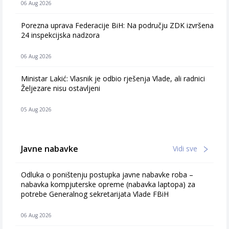
06 Aug 2026
Porezna uprava Federacije BiH: Na području ZDK izvršena
24 inspekcijska nadzora
06 Aug 2026
Ministar Lakić: Vlasnik je odbio rješenja Vlade, ali radnici
Željezare nisu ostavljeni
05 Aug 2026
Javne nabavke
Vidi sve
Odluka o poništenju postupka javne nabavke roba –
nabavka kompjuterske opreme (nabavka laptopa) za
potrebe Generalnog sekretarijata Vlade FBiH
06 Aug 2026