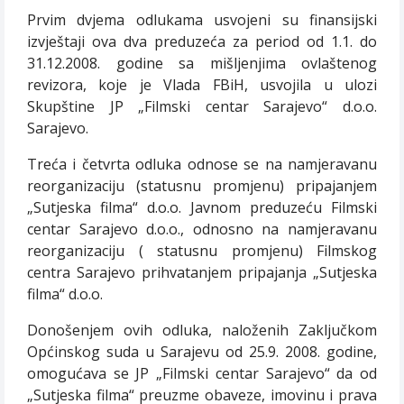
Prvim dvjema odlukama usvojeni su finansijski
izvještaji ova dva preduzeća za period od 1.1. do
31.12.2008. godine sa mišljenjima ovlaštenog
revizora, koje je Vlada FBiH, usvojila u ulozi
Skupštine JP „Filmski centar Sarajevo“ d.o.o.
Sarajevo.
Treća i četvrta odluka odnose se na namjeravanu
reorganizaciju (statusnu promjenu) pripajanjem
„Sutjeska filma“ d.o.o. Javnom preduzeću Filmski
centar Sarajevo d.o.o., odnosno na namjeravanu
reorganizaciju ( statusnu promjenu) Filmskog
centra Sarajevo prihvatanjem pripajanja „Sutjeska
filma“ d.o.o.
Donošenjem ovih odluka, naloženih Zaključkom
Općinskog suda u Sarajevu od 25.9. 2008. godine,
omogućava se JP „Filmski centar Sarajevo“ da od
„Sutjeska filma“ preuzme obaveze, imovinu i prava