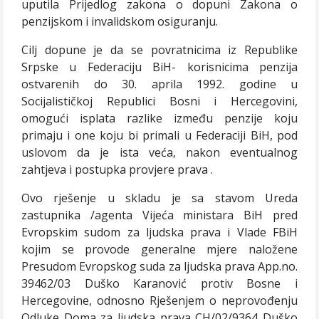
uputila Prijedlog zakona o dopuni Zakona o
penzijskom i invalidskom osiguranju.
Cilj dopune je da se povratnicima iz Republike
Srpske u Federaciju BiH- korisnicima penzija
ostvarenih do 30. aprila 1992. godine u
Socijalističkoj Republici Bosni i Hercegovini,
omogući isplata razlike između penzije koju
primaju i one koju bi primali u Federaciji BiH, pod
uslovom da je ista veća, nakon eventualnog
zahtjeva i postupka provjere prava .
Ovo rješenje u skladu je sa stavom Ureda
zastupnika /agenta Vijeća ministara BiH pred
Evropskim sudom za ljudska prava i Vlade FBiH
kojim se provode generalne mjere naložene
Presudom Evropskog suda za ljudska prava App.no.
39462/03 Duško Karanović protiv Bosne i
Hercegovine, odnosno Rješenjem o neprovođenju
Odluke Doma za ljudska prava CH/02/9364 Duško