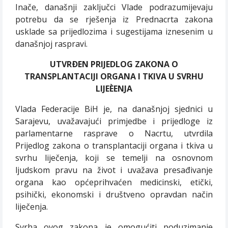
Inače, današnji zaključci Vlade podrazumijevaju
potrebu da se rješenja iz Prednacrta zakona
usklade sa prijedlozima i sugestijama iznesenim u
današnjoj raspravi.
UTVRÐEN PRIJEDLOG ZAKONA O
TRANSPLANTACIJI ORGANA I TKIVA U SVRHU
LIJEÈENJA
Vlada Federacije BiH je, na današnjoj sjednici u
Sarajevu, uvažavajući primjedbe i prijedloge iz
parlamentarne rasprave o Nacrtu, utvrdila
Prijedlog zakona o transplantaciji organa i tkiva u
svrhu liječenja, koji se temelji na osnovnom
ljudskom pravu na život i uvažava presađivanje
organa kao općeprihvaćen medicinski, etički,
psihički, ekonomski i društveno opravdan način
liječenja.
Svrha ovog zakona je omogućiti poduzimanje