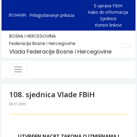
E-uprava FBIH
Kako do informacija
Prilagođavanje prikaza
BOSANSKI
Sjednice
Korisni linkovi
BOSNA I HERCEGOVINA
Federacija Bosne i Hercegovine
Vlada Federacije Bosne i Hercegovine
108. sjednica Vlade FBiH
08.07.2009.
UTVRÐEN NACRT ZAKONA O IZMJENAMA I