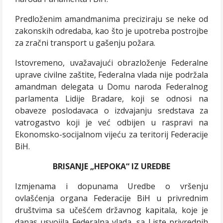
Predloženim amandmanima preciziraju se neke od
zakonskih odredaba, kao što je upotreba postrojbe
za zračni transport u gašenju požara.
Istovremeno, uvažavajući obrazloženje Federalne
uprave civilne zaštite, Federalna vlada nije podržala
amandman delegata u Domu naroda Federalnog
parlamenta Lidije Bradare, koji se odnosi na
obaveze poslodavaca o izdvajanju sredstava za
vatrogastvo koji je već odbijen u raspravi na
Ekonomsko-socijalnom vijeću za teritorij Federacije
BiH.
BRISANJE „HEPOKA“ IZ UREDBE
Izmjenama i dopunama Uredbe o vršenju
ovlašćenja organa Federacije BiH u privrednim
društvima sa učešćem državnog kapitala, koje je
danas usvojila Federalna vlada, sa Liste privrednih