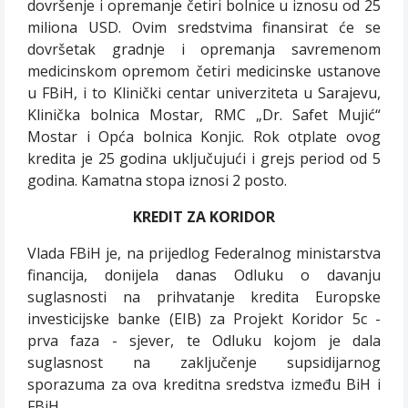
dovršenje i opremanje četiri bolnice u iznosu od 25
miliona USD. Ovim sredstvima finansirat će se
dovršetak gradnje i opremanja savremenom
medicinskom opremom četiri medicinske ustanove
u FBiH, i to Klinički centar univerziteta u Sarajevu,
Klinička bolnica Mostar, RMC „Dr. Safet Mujić“
Mostar i Opća bolnica Konjic. Rok otplate ovog
kredita je 25 godina uključujući i grejs period od 5
godina. Kamatna stopa iznosi 2 posto.
KREDIT ZA KORIDOR
Vlada FBiH je, na prijedlog Federalnog ministarstva
financija, donijela danas Odluku o davanju
suglasnosti na prihvatanje kredita Europske
investicijske banke (EIB) za Projekt Koridor 5c -
prva faza - sjever, te Odluku kojom je dala
suglasnost na zaključenje supsidijarnog
sporazuma za ova kreditna sredstva između BiH i
FBiH.