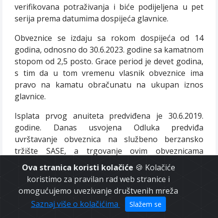
verifikovana potraživanja i biće podijeljena u pet
serija prema datumima dospijeća glavnice.
Obveznice se izdaju sa rokom dospijeća od 14
godina, odnosno do 30.6.2023. godine sa kamatnom
stopom od 2,5 posto. Grace period je devet godina,
s tim da u tom vremenu vlasnik obveznice ima
pravo na kamatu obračunatu na ukupan iznos
glavnice.
Isplata prvog anuiteta predviđena je 30.6.2019.
godine. Danas usvojena Odluka predviđa
uvrštavanje obveznica na službeno berzansko
tržište SASE, a trgovanje ovim obveznicama
doprinijet će oživljavanju ovog tržišta, kao i
Ova stranica koristi kolačiće
🍪 Kolačiće
berzanskih posrednika.
koristimo za pravilan rad web stranice i
omogućujemo uvezivanje društvenih mreža
O AMANDMANU NA SPORAZUM IZMEÐU VM BiH I
Saznaj više o kolačićima
Slažem se
VLADE REPUBLIKE AUSTRIJE O FINANSIJSKOJ
SARADNJI