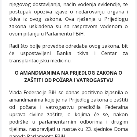
njegovog dostavljanja, način vođenja evidencije, te
postupak opoziva izjave o nedarovanju organa i
tkiva iz ovog zakona. Ova rješenja u Prijedlogu
zakona usklađena su sa raspravom vođenom o
ovom pitanju u Parlamentu FBiH.
Radi što bolje provedbe odredaba ovog zakona, bit
će uspostavljeni Banka tkiva i Centar za
transplantacijsku medicinu.
O AMANDMANIMA NA PRIJEDLOG ZAKONA O
ZAŠTITI OD POŽARA I VATROGASTVU
Vlada Federacije BiH se danas pozitivno izjasnila o
amandmanima koje je na Prijedlog zakona o zaštiti
od požara i vatrogastvu predložila Federalna
uprava civilne zaštite, o kojima će se, nakon
podrške u parlamentarnim odborima i drugim
tijelima, raspravljati u nastavku 23. sjednice Doma
naroda Parlamenta FBiH.