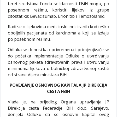
teret sredstava Fonda solidarnosti FBiH mogu, po
posebnom režimu, koristiti lijekovi iz grupe
citostatika: Bevacizumab, Erlonitib i Temozolamid.
Radi se o lijekovima medicinski indiciranih kod teško
oboljelih pacijenata od karcinoma a koji se izdaju
po posebnom režimu.
Odluka se donosi kao privremena i primjenjivaće se
do početka implementacije Odluke o utvrđivanju
osnovnog paketa zdravstvenih prava i utvrđivanju
minimuma lijekova u bolničkoj zdravstvenoj zaštiti
od strane Vijeća ministara BiH.
POVEÆANJE OSNOVNOG KAPITALA JP DIREKCIJA
CESTA FBIH
Vlada je, na prijedlog Organa upravljanja JP
Direkcija cesta Federacije BiH d.o.o. Sarajevo,
donijela Odluku da se osnovni kapital ovog