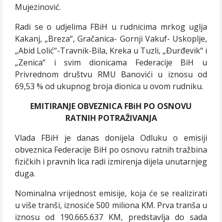
Mujezinović.
Radi se o udjelima FBiH u rudnicima mrkog uglja
Kakanj, „Breza“, Gračanica- Gornji Vakuf- Uskoplje,
„Abid Lolić“-Travnik-Bila, Kreka u Tuzli, „Ðurđevik“ i
„Zenica“ i svim dionicama Federacije BiH u
Privrednom društvu RMU Banovići u iznosu od
69,53 % od ukupnog broja dionica u ovom rudniku.
EMITIRANJE OBVEZNICA FBiH PO OSNOVU
RATNIH POTRAŽIVANJA
Vlada FBiH je danas donijela Odluku o emisiji
obveznica Federacije BiH po osnovu ratnih tražbina
fizičkih i pravnih lica radi izmirenja dijela unutarnjeg
duga.
Nominalna vrijednost emisije, koja će se realizirati
u više tranši, iznosiće 500 miliona KM. Prva tranša u
iznosu od 190.665.637 KM, predstavlja do sada