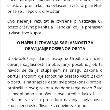
društava prema kojima ovlašćenja vrše organi FBiH
briše se „Hepok“ d.d. Mostar.
Ovo rješenje rezultat je izvršene privatizacije 67
posto državnog kapitala „Hepoka“ koji je prenesen
u vlasništvo kupca.
O NAÈINU IZDAVANJA SAGLASNOSTI ZA
OBAVLJANJE POSEBNOG OBRTA
U obrazloženju danas usvojene Uredbe o načinu
davanja saglasnosti za obavljanje posebnog obrta
navodi se da je stupanjem na snagu Zakona o
obrtu i srodnim djelatnostima prestao važiti Zakon
o obrtu, a na snazi su ostali svi podzakonski propisi
proizašli iz ovog zakona, do donošenja novih. Zato
je neophodno donošenje ove uredbe kako bi se
detaljno razradila procedura davanja saglasnosti,
kao i njeno usklađivanje sa novim zakonom.