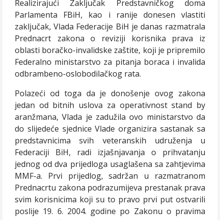
Realizirajući Zaključak Predstavničkog doma
Parlamenta FBiH, kao i ranije donesen vlastiti
zaključak, Vlada Federacije BiH je danas razmatrala
Prednacrt zakona o reviziji korisnika prava iz
oblasti boračko-invalidske zaštite, koji je pripremilo
Federalno ministarstvo za pitanja boraca i invalida
odbrambeno-oslobodilačkog rata.
Polazeći od toga da je donošenje ovog zakona
jedan od bitnih uslova za operativnost stand by
aranžmana, Vlada je zadužila ovo ministarstvo da
do slijedeće sjednice Vlade organizira sastanak sa
predstavnicima svih veteranskih udruženja u
Federaciji BiH, radi izjašnjavanja o prihvatanju
jednog od dva prijedloga usaglašena sa zahtjevima
MMF-a. Prvi prijedlog, sadržan u razmatranom
Prednacrtu zakona podrazumijeva prestanak prava
svim korisnicima koji su to pravo prvi put ostvarili
poslije 19. 6. 2004. godine po Zakonu o pravima