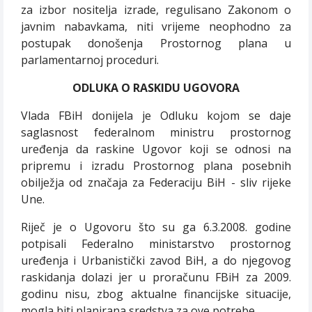
za izbor nositelja izrade, regulisano Zakonom o
javnim nabavkama, niti vrijeme neophodno za
postupak donošenja Prostornog plana u
parlamentarnoj proceduri.
ODLUKA O RASKIDU UGOVORA
Vlada FBiH donijela je Odluku kojom se daje
saglasnost federalnom ministru prostornog
uređenja da raskine Ugovor koji se odnosi na
pripremu i izradu Prostornog plana posebnih
obilježja od značaja za Federaciju BiH - sliv rijeke
Une.
Riječ je o Ugovoru što su ga 6.3.2008. godine
potpisali Federalno ministarstvo prostornog
uređenja i Urbanistički zavod BiH, a do njegovog
raskidanja dolazi jer u proračunu FBiH za 2009.
godinu nisu, zbog aktualne financijske situacije,
mogla biti planirana sredstva za ove potrebe.