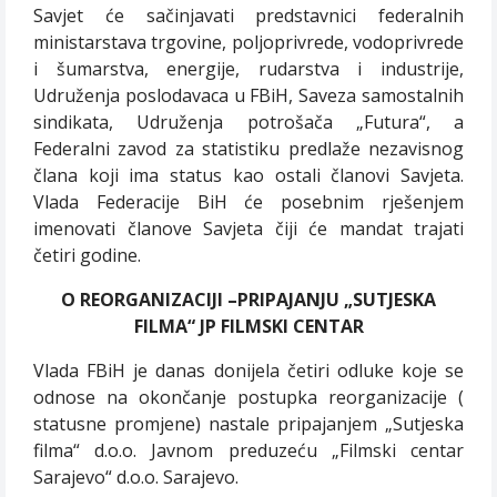
Savjet će sačinjavati predstavnici federalnih
ministarstava trgovine, poljoprivrede, vodoprivrede
i šumarstva, energije, rudarstva i industrije,
Udruženja poslodavaca u FBiH, Saveza samostalnih
sindikata, Udruženja potrošača „Futura“, a
Federalni zavod za statistiku predlaže nezavisnog
člana koji ima status kao ostali članovi Savjeta.
Vlada Federacije BiH će posebnim rješenjem
imenovati članove Savjeta čiji će mandat trajati
četiri godine.
O REORGANIZACIJI –PRIPAJANJU „SUTJESKA
FILMA“ JP FILMSKI CENTAR
Vlada FBiH je danas donijela četiri odluke koje se
odnose na okončanje postupka reorganizacije (
statusne promjene) nastale pripajanjem „Sutjeska
filma“ d.o.o. Javnom preduzeću „Filmski centar
Sarajevo“ d.o.o. Sarajevo.