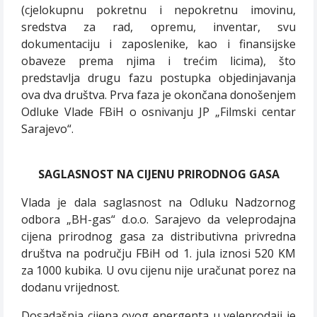
(cjelokupnu pokretnu i nepokretnu imovinu,
sredstva za rad, opremu, inventar, svu
dokumentaciju i zaposlenike, kao i finansijske
obaveze prema njima i trećim licima), što
predstavlja drugu fazu postupka objedinjavanja
ova dva društva. Prva faza je okončana donošenjem
Odluke Vlade FBiH o osnivanju JP „Filmski centar
Sarajevo“.
SAGLASNOST NA CIJENU PRIRODNOG GASA
Vlada je dala saglasnost na Odluku Nadzornog
odbora „BH-gas“ d.o.o. Sarajevo da veleprodajna
cijena prirodnog gasa za distributivna privredna
društva na području FBiH od 1. jula iznosi 520 KM
za 1000 kubika. U ovu cijenu nije uračunat porez na
dodanu vrijednost.
Dosadašnja cijena ovog energenta u veleprodaji je