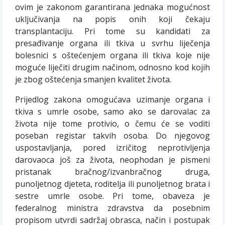
ovim je zakonom garantirana jednaka mogućnost
uključivanja na popis onih koji čekaju
transplantaciju. Pri tome su kandidati za
presađivanje organa ili tkiva u svrhu liječenja
bolesnici s oštećenjem organa ili tkiva koje nije
moguće liječiti drugim načinom, odnosno kod kojih
je zbog oštećenja smanjen kvalitet života.
Prijedlog zakona omogućava uzimanje organa i
tkiva s umrle osobe, samo ako se darovalac za
života nije tome protivio, o čemu će se voditi
poseban registar takvih osoba. Do njegovog
uspostavljanja, pored izričitog neprotivljenja
darovaoca još za života, neophodan je pismeni
pristanak bračnog/izvanbračnog druga,
punoljetnog djeteta, roditelja ili punoljetnog brata i
sestre umrle osobe. Pri tome, obaveza je
federalnog ministra zdravstva da posebnim
propisom utvrdi sadržaj obrasca, način i postupak