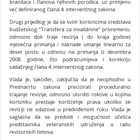
branilaca i članova njihovih porodica, uz primjenu
već definiranog člana 4. interventnog zakona.
Drugi prijedlog je da se svim korisnicima sredstava
budžetskog “Transfera za invalidnine” privremeno,
odnosno dok traje revizija ( do kraja godine)
mjesečna primanja i naknade umanje linearno za
deset posto u odnosu na primanja iz decembra
2008. godine, što podrazumijeva i korekciju
sadašnjeg člana 4. interventnog zakona.
Vlada je, također, zaključila da je neophodno u
Prednacrtu zakona precizirati proceduralno
trajanje revizije, odnosno utvrditi rokove u kojima
korisniku prestaje korišćenje prava ukoliko se
reviziji ne odazove u predviđenom roku. Vlada je
saglasna da se predvidi i mogućnost učešća
predstavnika veteranskih udruženja u radu
revizorskih timova.