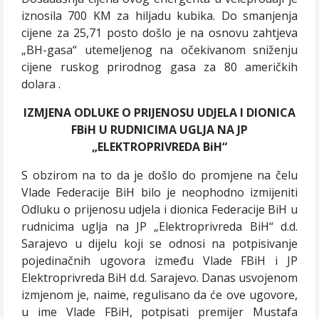
iznosila 700 KM za hiljadu kubika. Do smanjenja
cijene za 25,71 posto došlo je na osnovu zahtjeva
„BH-gasa“ utemeljenog na očekivanom sniženju
cijene ruskog prirodnog gasa za 80 američkih
dolara .
IZMJENA ODLUKE O PRIJENOSU UDJELA I DIONICA
FBiH U RUDNICIMA UGLJA NA JP
„ELEKTROPRIVREDA BiH“
S obzirom na to da je došlo do promjene na čelu
Vlade Federacije BiH bilo je neophodno izmijeniti
Odluku o prijenosu udjela i dionica Federacije BiH u
rudnicima uglja na JP „Elektroprivreda BiH“ d.d.
Sarajevo u dijelu koji se odnosi na potpisivanje
pojedinačnih ugovora između Vlade FBiH i JP
Elektroprivreda BiH d.d. Sarajevo. Danas usvojenom
izmjenom je, naime, regulisano da će ove ugovore,
u ime Vlade FBiH, potpisati premijer Mustafa