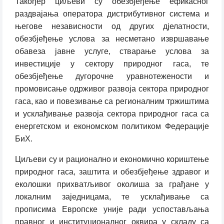
Такођер циљеви су обезбјеђење ефикасног
раздвајања оператора дистрибутивног система и
његове независности од других дјелатности,
обезбјеђење услова за несметано извршавање
обавеза јавне услуге, стварање услова за
инвестиције у сектору природног гаса, те
обезбјеђење дугорочне уравнотежености и
промовисање одрживог развоја сектора природног
гаса, као и повезивање са регионалним тржиштима
и усклађивање развоја сектора природног гаса са
енергетском и економском политиком Федерације
БиХ.
Циљеви су и рационално и економично кориштење
природног гаса, заштита и обезбјеђење здравог и
еколошки прихватљивог околиша за грађане у
локалним заједницама, те усклађивање са
прописима Европске уније ради успостављања
правног и институционалног оквира у складу са