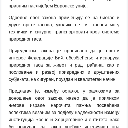
правним наслијеђем Европске уније.
Одредбе овог закона примјењују се на биогас и
друге врсте гасова, уколико се ти
гасови могу
технички и сигурно транспортовати кроз системе
природног гаса.
Приједлогом закона је прописано да је општи
интерес Федерације БиХ обезбјеђење и испорука
природног гаса за живот и рад грађана, као и
пословање и развој привредних и друштвених
субјеката, на сигуран, поуздан и квалитетан начин.
Предлагач је, између осталог, у разлозима за
доношење овог закона навео да је приликом
његове израде нарочита пажња посвећена
аспектима везаним за подјелу надлежности између
институција Босне и Херцеговине и ентитета, како
би осигурао да закон уређује искључиво она