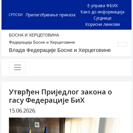
Е-управа ФБИХ
Како до информација
Прилагођавање приказа
СРПСКИ
Сједнице
Корисни линкови
БОСНА И ХЕРЦЕГОВИНА
Федерација Босне и Херцеговине
Влада Федерације Босне и Херцеговине
Утврђен Приједлог закона о
гасу Федерације БиХ
15.06.2026.