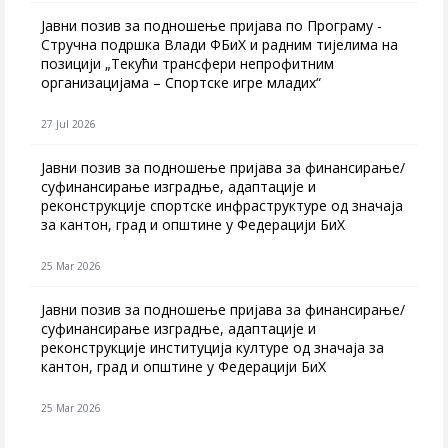
Јавни позив за подношење пријава по Програму -
Стручна подршка Влади ФБиХ и радним тијелима на
позицији „Текући трансфери непрофитним
организацијама – Спортске игре младих“
27 Jul 2026
Jавни позив за подношење пријава за финансирање/
суфинансирање изградње, адаптације и
реконструкције спортске инфраструктуре од значаја
за кантон, град и општине у Федерацији БиХ
25 Mar 2026
Јавни позив за подношење пријава за финансирање/
суфинансирање изградње, адаптације и
реконструкције институција културе од значаја за
кантон, град и општине у Федерацији БиХ
25 Mar 2026