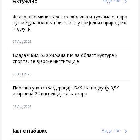
Актуелно
Види све
Федерално министарство околиша и туризма отвара
пут међународном признавању вриједних природних
подручја
07 Aug 2026
Влада ФБиХ: 530 хиљада КМ за област културе и
спорта, те вјерске институције
06 Aug 2026
Порезна управа Федерације БиХ: На подручју ЗДК
извршена 24 инспекцијска надзора
06 Aug 2026
Јавне набавке
Види све