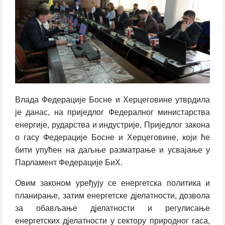
Влада Федерације Босне и Херцеговине утврдила
је данас, на приједлог Федералног министарства
енергије, рударства и индустрије, Приједлог закона
о гасу Федерације Босне и Херцеговине, који ће
бити упућен на даљње разматрање и усвајање у
Парламент Федерације БиХ.
Овим законом уређују се енергетска политика и
планирање, затим енергетске дјелатности, дозвола
за обављање дјелатности и регулисање
енергетских дјелатности у сектору природног гаса,