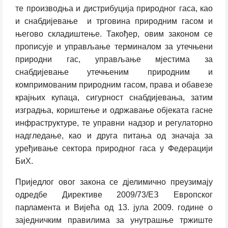
те производња и дистрибуција природног гаса, као
и снабдијевање
и трговина природним гасом и
његово складиштење. Такођер, овим законом се
прописује и управљање терминалом за утечњени
природни гас, управљање мјестима за
снабдијевање утечњеним природним и
компримованим природним гасом, права и обавезе
крајњих купаца, сигурност снабдијевања, затим
изградња, кориштење и одржавање објеката гасне
инфраструктуре, те управни надзор и регулаторно
надгледање, као и друга питања од значаја за
уређивање сектора природног гаса у Федерацији
БиХ.
Приједлог овог закона се дјелимично преузимају
одредбе Директиве 2009/73/ЕЗ Европског
парламента и Вијећа од 13. јула 2009. године о
заједничким правилима за унутрашње тржиште