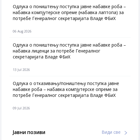
Одлука о поништењу поступка јавне набавке роба –
набавка компјутерске опреме (набавка лаптопа) за
потребе Генералног секретаријата Владе ФБиХ
06 Aug 2026
Одлука о поништењу поступка јавне набавке роба –
набавка лиценци за потребе Генералног
секретаријата Владе ФБиХ
13 Jul 2026
Одлука о отказивању/поништењу поступка јавне
набавке роба – набавка компјутерске опреме за
потребе Генералног секретаријата Владе ФБиХ
09 Jul 2026
Јавни позиви
Види све