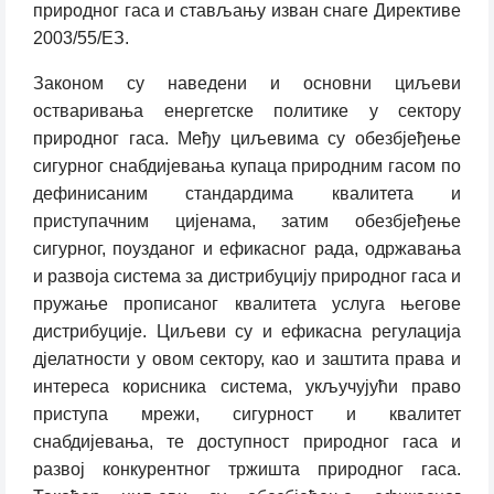
природног гаса и стављању изван снаге Директиве
2003/55/ЕЗ.
Законом су наведени и основни циљеви
остваривања енергетске политике у сектору
природног гаса. Међу циљевима су обезбјеђење
сигурног снабдијевања купаца природним гасом по
дефинисаним стандардима квалитета и
приступачним цијенама, затим обезбјеђење
сигурног, поузданог и ефикасног рада, одржавања
и развоја система за дистрибуцију природног гаса и
пружање прописаног квалитета услуга његове
дистрибуције. Циљеви су и ефикасна регулација
дјелатности у овом сектору, као и заштита права и
интереса корисника система, укључујући право
приступа мрежи, сигурност и квалитет
снабдијевања, те доступност природног гаса и
развој конкурентног тржишта природног гаса.