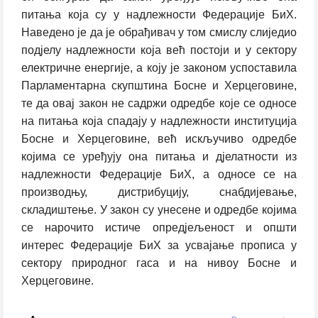
питања која су у надлежности Федерације БиХ.
Наведено је да је обрађивач у том смислу слиједио
подјелу надлежности која већ постоји и у сектору
електричне енергије, а коју је законом успоставила
Парламентарна скупштина Босне и Херцеговине,
те да овај закон не садржи одредбе које се односе
на питања која спадају у надлежности институција
Босне и Херцеговине, већ искључиво одредбе
којима се уређују она питања и дјелатности из
надлежности Федерације БиХ, а односе се на
производњу, дистрибуцију, снабдијевање,
складиштење. У закон су унесене и одредбе којима
се нарочито истиче опредјељеност и општи
интерес Федерације БиХ за усвајање прописа у
сектору природног гаса и на нивоу Босне и
Херцеговине.