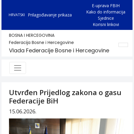
E-uprava FBIH
Kako do informacija
Prilagođavanje prikaza
HRVATSKI
Sjednice
Korisni linkovi
BOSNA I HERCEGOVINA
Federacija Bosne i Hercegovine
Vlada Federacije Bosne i Hercegovine
Utvrđen Prijedlog zakona o gasu
Federacije BiH
15.06.2026.