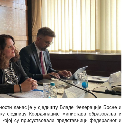
ости данас је у сједишту Владе Федерације Босне и
ску сједницу Координације министара образовања и
 којој су присуствовали представници федералног и