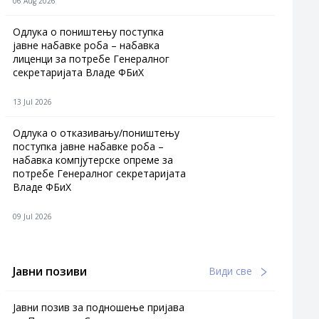
06 Aug 2026
Одлука о поништењу поступка
јавне набавке роба – набавка
лиценци за потребе Генералног
секретаријата Владе ФБиХ
13 Jul 2026
Одлука о отказивању/поништењу
поступка јавне набавке роба –
набавка компјутерске опреме за
потребе Генералног секретаријата
Владе ФБиХ
09 Jul 2026
Јавни позиви
Види све
Јавни позив за подношење пријава