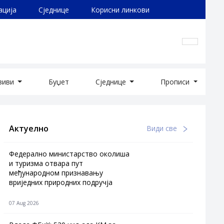
ација
Сједнице
Корисни линкови
озиви
Буџет
Сједнице
Прописи
Актуелно
Види све
Федерално министарство околиша
и туризма отвара пут
међународном признавању
вриједних природних подручја
07 Aug 2026