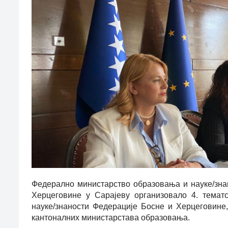
Федерално министарство образовања и науке/знан
Херцеговине у Сарајеву организовало 4. темат
науке/знаности Федерације Босне и Херцеговине,
кантоналних министарстава образовања.