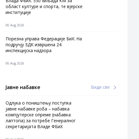
Влада ФБиХ: 530 хиљада КМ за
област културе и спорта, те вјерске
институције
06 Aug 2026
Порезна управа Федерације БиХ: На
подручју ЗДК извршена 24
инспекцијска надзора
06 Aug 2026
Јавне набавке
Види све
Одлука о поништењу поступка
јавне набавке роба – набавка
компјутерске опреме (набавка
лаптопа) за потребе Генералног
секретаријата Владе ФБиХ