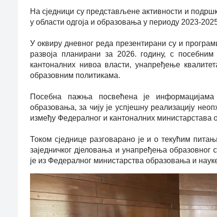
На сједници су представљене активности и подршк
у области одгоја и образовања у периоду 2023-2025
У оквиру дневног реда презентирани су и програм
развоја планирани за 2026. годину, с посебни
кантоналних нивоа власти, унапређење квалитет
образовним политикама.
Посебна пажња посвећена је информацијама
образовања, за чију је успјешну реализацију нео
између Федералног и кантоналних министарстава 
Током сједнице разговарано је и о текућим пита
заједничког д‌јеловања и унапређења образовног 
је из Федералног министарства образовања и науке