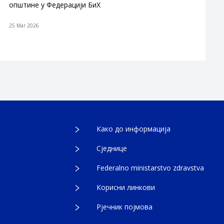
општине у Федерацији БиХ
25 Mar 2026
Како до информација
Сједнице
Federalno ministarstvo zdravstva
Корисни линкови
Рјечник појмова