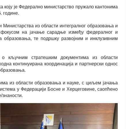
а коју је Федерално министарство пружало кантонима
. године.
и Министарства из области интегралног образовања и
м фокусом на јачање сарадње између федералног и
а образовања, те подршку развојним и инклузивним
 о кључним стратешким документима из области
пходна континуирана координација и партнерски однос
образовања.
њима из области образовања и науке, с циљем јачања
система у Федерацији Босне и Херцеговине, саопћено
/знаности.