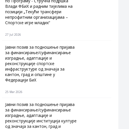
по Програму - Стручна подршка
Влади ФБиХ и радним тијелима на
позицији „Текући трансфери
непрофитним организацијама –
Спортске игре младих“
27 Jul 2026
Jавни позив за подношење пријава
за финансирање/суфинансирање
изградње, адаптације и
реконструкције спортске
инфраструктуре од значаја за
кантон, град и општине у
Федерацији БиХ
25 Mar 2026
Јавни позив за подношење пријава
за финансирање/суфинансирање
изградње, адаптације и
реконструкције институција културе
од значаја за кантон, град и