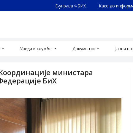
Е-управа ФБИХ
Како до информ
а
Уреди и службе
Документи
Јавни п
 Координације министара
Федерације БиХ