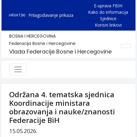
E-uprava FBIH
Kako do informacija
Prilagođavanje prikaza
HRVATSKI
Sjednice
Korisni linkovi
BOSNA I HERCEGOVINA
Federacija Bosne i Hercegovine
Vlada Federacije Bosne i Hercegovine
Održana 4. tematska sjednica
Koordinacije ministara
obrazovanja i nauke/znanosti
Federacije BiH
15.05.2026.