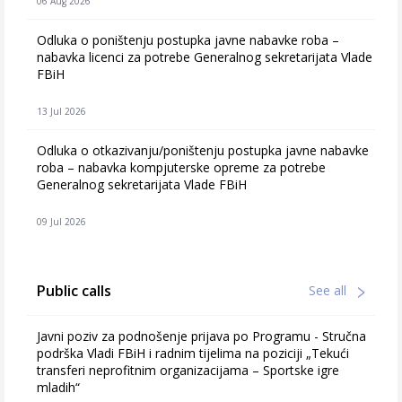
06 Aug 2026
Odluka o poništenju postupka javne nabavke roba –
nabavka licenci za potrebe Generalnog sekretarijata Vlade
FBiH
13 Jul 2026
Odluka o otkazivanju/poništenju postupka javne nabavke
roba – nabavka kompjuterske opreme za potrebe
Generalnog sekretarijata Vlade FBiH
09 Jul 2026
Public calls
See all
Javni poziv za podnošenje prijava po Programu - Stručna
podrška Vladi FBiH i radnim tijelima na poziciji „Tekući
transferi neprofitnim organizacijama – Sportske igre
mladih“