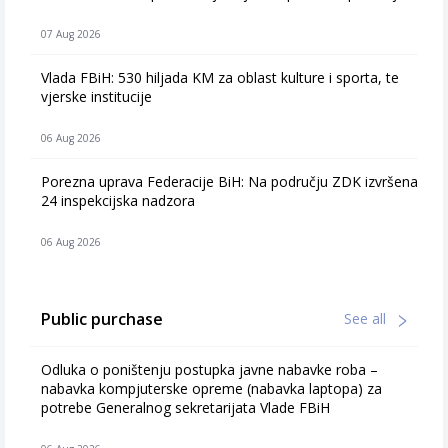
07 Aug 2026
Vlada FBiH: 530 hiljada KM za oblast kulture i sporta, te
vjerske institucije
06 Aug 2026
Porezna uprava Federacije BiH: Na području ZDK izvršena
24 inspekcijska nadzora
06 Aug 2026
Public purchase
See all
Odluka o poništenju postupka javne nabavke roba –
nabavka kompjuterske opreme (nabavka laptopa) za
potrebe Generalnog sekretarijata Vlade FBiH