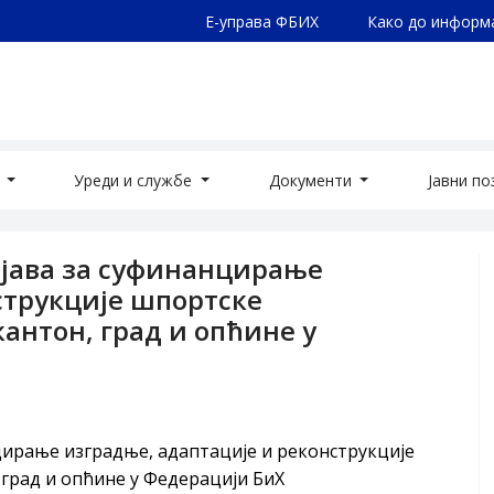
Е-управа ФБИХ
Како до информ
а
Уреди и службе
Документи
Јавни п
ијава за суфинанцирање
струкције шпортске
кантон, град и опћине у
ирање изградње, адаптације и реконструкције
 град и опћине у Федерацији БиХ