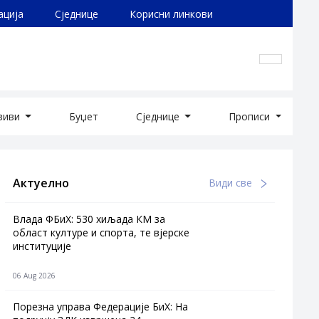
ација
Сједнице
Корисни линкови
озиви
Буџет
Сједнице
Прописи
Актуелно
Види све
Влада ФБиХ: 530 хиљада КМ за
област културе и спорта, те вјерске
институције
06 Aug 2026
Порезна управа Федерације БиХ: На