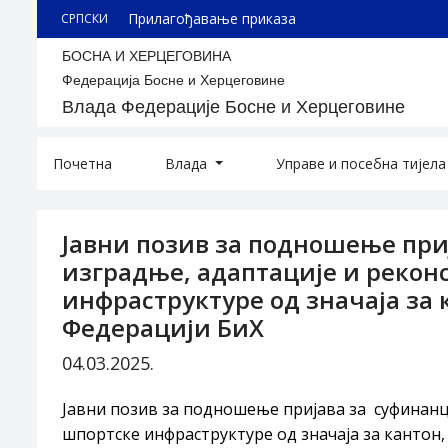
Прилагођавање приказа
СРПСКИ
БОСНА И ХЕРЦЕГОВИНА
Федерација Босне и Херцеговине
Влада Федерације Босне и Херцеговине
Почетна
Влада
Управе и посебна тијел
Јавни позив за подношење пр
изградње, адаптације и рекон
инфраструктуре од значаја за 
Федерацији БиХ
04.03.2025.
Јавни позив за подношење пријава за
суфинанц
шпортске инфраструктуре од значаја за кантон,