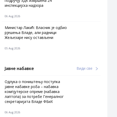
подручју ЗДК извршена 24
инспекцијска надзора
06 Aug 2026
Министар Лакић: Власник је одбио
рјешења Владе, али радници
Жељезаре нису остављени
05 Aug 2026
Јавне набавке
Види све
Одлука о поништењу поступка
јавне набавке роба – набавка
компјутерске опреме (набавка
лаптопа) за потребе Генералног
секретаријата Владе ФБиХ
06 Aug 2026