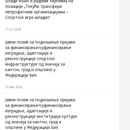
Влади ФБиХ и радним тијелима на
позицији „Текући трансфери
непрофитним организацијама –
Спортске игре младих“
27 Jul 2026
Jавни позив за подношење пријава
за финансирање/суфинансирање
изградње, адаптације и
реконструкције спортске
инфраструктуре од значаја за
кантон, град и општине у
Федерацији БиХ
25 Mar 2026
Јавни позив за подношење пријава
за финансирање/суфинансирање
изградње, адаптације и
реконструкције институција културе
од значаја за кантон, град и
општине у Федерацији БиХ