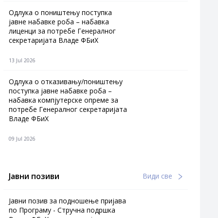
Одлука о поништењу поступка
јавне набавке роба – набавка
лиценци за потребе Генералног
секретаријата Владе ФБиХ
13 Jul 2026
Одлука о отказивању/поништењу
поступка јавне набавке роба –
набавка компјутерске опреме за
потребе Генералног секретаријата
Владе ФБиХ
09 Jul 2026
Јавни позиви
Види све
Јавни позив за подношење пријава
по Програму - Стручна подршка