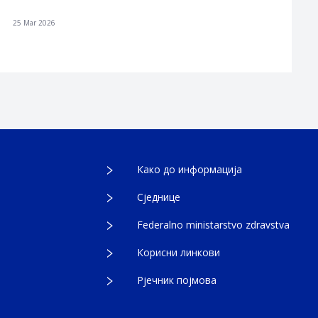
25 Mar 2026
Како до информација
Сједнице
Federalno ministarstvo zdravstva
Корисни линкови
Рјечник појмова