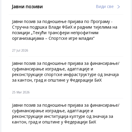
Јавни позиви
Види све
Јавни позив за подношење пријава по Програму -
Стручна подршка Влади ФБиХ и радним тијелима на
позицији „Текући трансфери непрофитним
организацијама – Спортске игре младих“
27 Jul 2026
Jавни позив за подношење пријава за финансирање/
суфинансирање изградње, адаптације и
реконструкције спортске инфраструктуре од значаја
за кантон, град и општине у Федерацији БиХ
25 Mar 2026
Јавни позив за подношење пријава за финансирање/
суфинансирање изградње, адаптације и
реконструкције институција културе од значаја за
кантон, град и општине у Федерацији БиХ