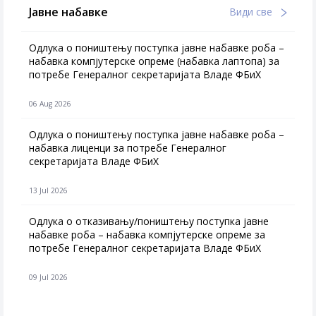
Јавне набавке
Види све
Одлука о поништењу поступка јавне набавке роба –
набавка компјутерске опреме (набавка лаптопа) за
потребе Генералног секретаријата Владе ФБиХ
06 Aug 2026
Одлука о поништењу поступка јавне набавке роба –
набавка лиценци за потребе Генералног
секретаријата Владе ФБиХ
13 Jul 2026
Одлука о отказивању/поништењу поступка јавне
набавке роба – набавка компјутерске опреме за
потребе Генералног секретаријата Владе ФБиХ
09 Jul 2026