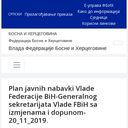
Е-управа ФБИХ
Како до информација
Прилагођавање приказа
СРПСКИ
Сједнице
Корисни линкови
БОСНА И ХЕРЦЕГОВИНА
Федерација Босне и Херцеговине
Влада Федерације Босне и Херцеговине
Plan javnih nabavki Vlade
Federacije BiH-Generalnog
sekretarijata Vlade FBiH sa
izmjenama i dopunom-
20_11_2019.