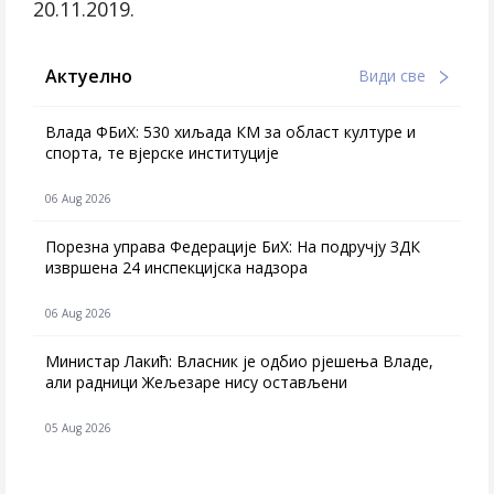
20.11.2019.
Актуелно
Види све
Влада ФБиХ: 530 хиљада КМ за област културе и
спорта, те вјерске институције
06 Aug 2026
Порезна управа Федерације БиХ: На подручју ЗДК
извршена 24 инспекцијска надзора
06 Aug 2026
Министар Лакић: Власник је одбио рјешења Владе,
али радници Жељезаре нису остављени
05 Aug 2026