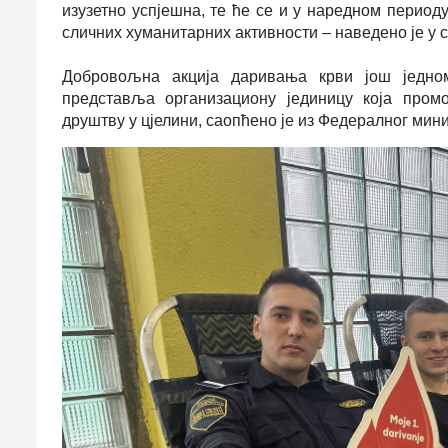
изузетно успјешна, те ће се и у наредном период
сличних хуманитарних активности – наведено је у
Добровољна акција даривања крви још једно
представља организациону јединицу која пром
друштву у цјелини, саопћено је из Федералног ми