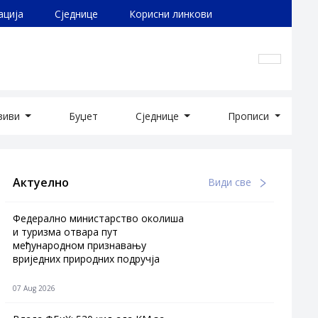
ација
Сједнице
Корисни линкови
озиви
Буџет
Сједнице
Прописи
Актуелно
Види све
Федерално министарство околиша
и туризма отвара пут
међународном признавању
вриједних природних подручја
07 Aug 2026