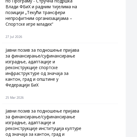
по Програму - Стручна подршка
Влади ФБиХ и радним тијелима на
позицији „Текући трансфери
непрофитним организацијама –
Спортске игре младих“
27 Jul 2026
Jавни позив за подношење пријава
за финансирање/суфинансирање
изградње, адаптације и
реконструкције спортске
инфраструктуре од значаја за
кантон, град и општине у
Федерацији БиХ
25 Mar 2026
Јавни позив за подношење пријава
за финансирање/суфинансирање
изградње, адаптације и
реконструкције институција културе
од значаја за кантон, град и