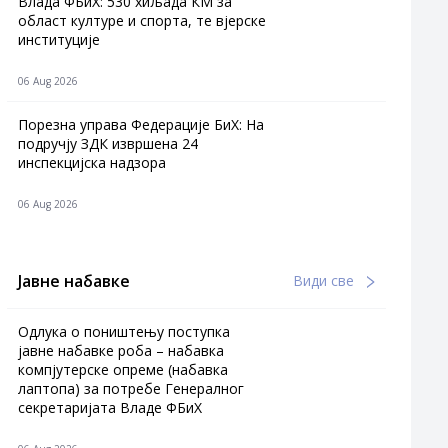
Влада ФБиХ: 530 хиљада КМ за
област културе и спорта, те вјерске
институције
06 Aug 2026
Порезна управа Федерације БиХ: На
подручју ЗДК извршена 24
инспекцијска надзора
06 Aug 2026
Јавне набавке
Види све
Одлука о поништењу поступка
јавне набавке роба – набавка
компјутерске опреме (набавка
лаптопа) за потребе Генералног
секретаријата Владе ФБиХ