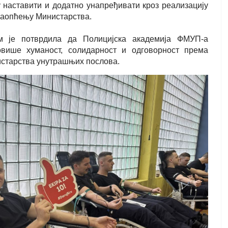
у наставити и додатно унапређивати кроз реализацију
 саопћењу Министарства.
м је потврдила да Полицијска академија ФМУП-а
овише хуманост, солидарност и одговорност према
нистарства унутрашњих послова.