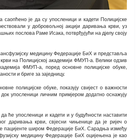
 саопћено је да су упосленици и кадети Полицијске
чествовали у добровољној акцији даривања крви, уз
њих послова Раме Исака, потврђујући на д‌јелу своју
трансфузијску медицину Федерације БиХ и представља
 крви на Полицијској академији ФМУП-а. Велики одзив
кадемија ФМУП-а, поред основне полицијске обуке,
ности и бриге за заједницу.
овне полицијске обуке, показују свијест о важности
док упосленици личним примјером додатно оснажују
да ће упосленици и кадети и у будућности наставити
ог даривања крви, свјесни чињенице да је ријеч о
ге пацијенте широм Федерације БиХ. Сарадња између
фузијску медицину Федерације БиХ оцијењена је као