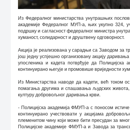
Из Федералног министарства унутрашњих послова
академије Федералног МУП-а, њих укупно 324, у
подршку и сагласност федералног министра унутраш
хуманост, солидарност и друштвену одговорност.
Акција је реализована у сарадњи са Заводом за 
још једну успјешно организовану акцију даривања
упосленика и кадета потврђује да Полицијска а
континуирано његује и промовише вриједности хума
Из Министарства наводе да кадети, већ током осн
помагања другима и спашавања људских живота, 
културу добровољног даривања крви.
- Полицијска академија ФМУП-а с поносом истиче 
континуирано учествовати у акцијама добровољн
племенитом чину који може бити пресудан за мно
Полицијске академије ФМУП-а и Завода за транс