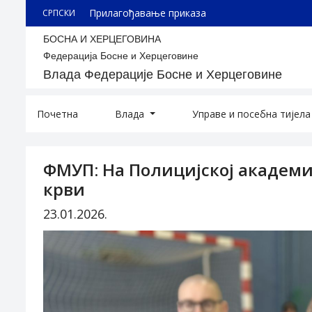
Прилагођавање приказа
СРПСКИ
БОСНА И ХЕРЦЕГОВИНА
Федерација Босне и Херцеговине
Влада Федерације Босне и Херцеговине
Почетна
Влада
Управе и посебна тијел
ФМУП: На Полицијској академ
крви
23.01.2026.