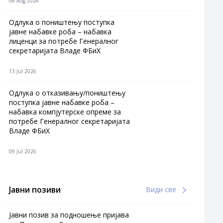
06 Aug 2026
Одлука о поништењу поступка
јавне набавке роба – набавка
лиценци за потребе Генералног
секретаријата Владе ФБиХ
13 Jul 2026
Одлука о отказивању/поништењу
поступка јавне набавке роба –
набавка компјутерске опреме за
потребе Генералног секретаријата
Владе ФБиХ
09 Jul 2026
Јавни позиви
Види све
Јавни позив за подношење пријава