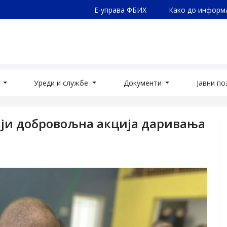
Е-управа ФБИХ
Како до информ
а
Уреди и службе
Документи
Јавни п
ији добровољна акција даривања