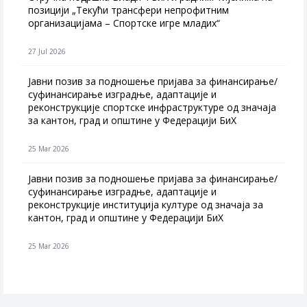
позицији „Текући трансфери непрофитним
организацијама – Спортске игре младих“
27 Jul 2026
Jавни позив за подношење пријава за финансирање/
суфинансирање изградње, адаптације и
реконструкције спортске инфраструктуре од значаја
за кантон, град и општине у Федерацији БиХ
25 Mar 2026
Јавни позив за подношење пријава за финансирање/
суфинансирање изградње, адаптације и
реконструкције институција културе од значаја за
кантон, град и општине у Федерацији БиХ
25 Mar 2026