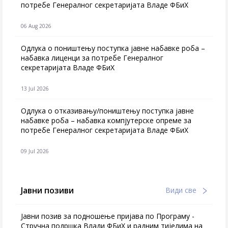
потребе Генералног секретаријата Владе ФБиХ
06 Aug 2026
Одлука о поништењу поступка јавне набавке роба –
набавка лиценци за потребе Генералног
секретаријата Владе ФБиХ
13 Jul 2026
Одлука о отказивању/поништењу поступка јавне
набавке роба – набавка компјутерске опреме за
потребе Генералног секретаријата Владе ФБиХ
09 Jul 2026
Јавни позиви
Види све
Јавни позив за подношење пријава по Програму -
Стручна подршка Влади ФБиХ и радним тијелима на