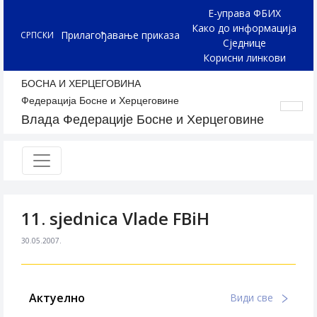
Е-управа ФБИХ
Како до информација
Прилагођавање приказа
СРПСКИ
Сједнице
Корисни линкови
БОСНА И ХЕРЦЕГОВИНА
Федерација Босне и Херцеговине
Влада Федерације Босне и Херцеговине
11. sjednica Vlade FBiH
30.05.2007.
Актуелно
Види све