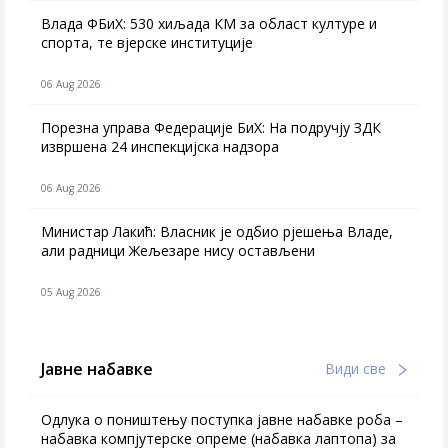
Влада ФБиХ: 530 хиљада КМ за област културе и
спорта, те вјерске институције
06 Aug 2026
Порезна управа Федерације БиХ: На подручју ЗДК
извршена 24 инспекцијска надзора
06 Aug 2026
Министар Лакић: Власник је одбио рјешења Владе,
али радници Жељезаре нису остављени
05 Aug 2026
Јавне набавке
Види све
Одлука о поништењу поступка јавне набавке роба –
набавка компјутерске опреме (набавка лаптопа) за