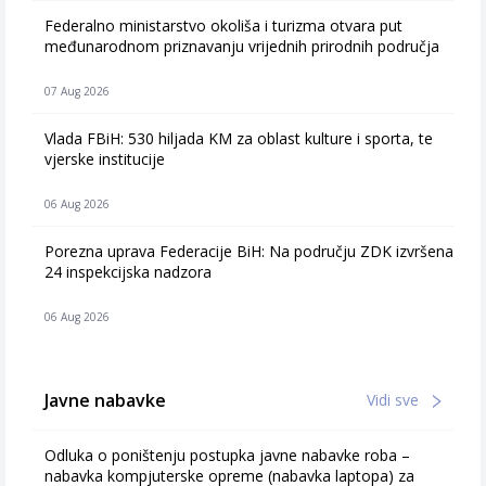
Federalno ministarstvo okoliša i turizma otvara put
međunarodnom priznavanju vrijednih prirodnih područja
07 Aug 2026
Vlada FBiH: 530 hiljada KM za oblast kulture i sporta, te
vjerske institucije
06 Aug 2026
Porezna uprava Federacije BiH: Na području ZDK izvršena
24 inspekcijska nadzora
06 Aug 2026
Javne nabavke
Vidi sve
Odluka o poništenju postupka javne nabavke roba –
nabavka kompjuterske opreme (nabavka laptopa) za