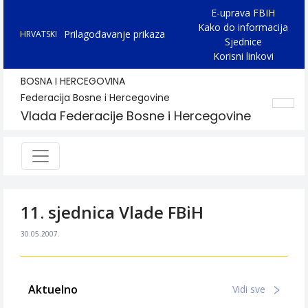
E-uprava FBIH
Kako do informacija
Prilagođavanje prikaza
HRVATSKI
Sjednice
Korisni linkovi
BOSNA I HERCEGOVINA
Federacija Bosne i Hercegovine
Vlada Federacije Bosne i Hercegovine
11. sjednica Vlade FBiH
30.05.2007.
Aktuelno
Vidi sve