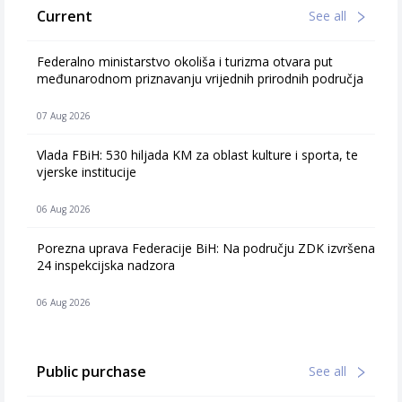
Current
See all
Federalno ministarstvo okoliša i turizma otvara put
međunarodnom priznavanju vrijednih prirodnih područja
07 Aug 2026
Vlada FBiH: 530 hiljada KM za oblast kulture i sporta, te
vjerske institucije
06 Aug 2026
Porezna uprava Federacije BiH: Na području ZDK izvršena
24 inspekcijska nadzora
06 Aug 2026
Public purchase
See all