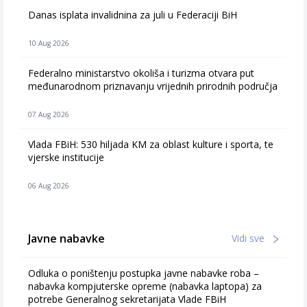
Danas isplata invalidnina za juli u Federaciji BiH
10 Aug 2026
Federalno ministarstvo okoliša i turizma otvara put
međunarodnom priznavanju vrijednih prirodnih područja
07 Aug 2026
Vlada FBiH: 530 hiljada KM za oblast kulture i sporta, te
vjerske institucije
06 Aug 2026
Javne nabavke
Vidi sve
Odluka o poništenju postupka javne nabavke roba –
nabavka kompjuterske opreme (nabavka laptopa) za
potrebe Generalnog sekretarijata Vlade FBiH