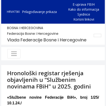
E-uprava FBIH
Kako do informacija
Prilagođavanje prikaza
HRVATSKI
Sjednice
Korisni linkovi
BOSNA I HERCEGOVINA
Federacija Bosne i Hercegovine
Vlada Federacije Bosne i Hercegovine
Hronološki registar rješenja
objavljenih u "Službenim
novinama FBiH" u 2025. godini
«Službene novine Federacije BiH», broj 1/25/
10.1.24./