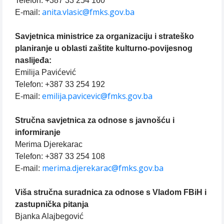
Telefon: +387 33 254 160
anita.vlasic@fmks.gov.ba
E-mail:
Savjetnica ministrice za organizaciju i strateško
planiranje u oblasti zaštite kulturno-povijesnog
naslijeđa:
Emilija Pavićević
Telefon: +387 33 254 192
emilija.pavicevic@fmks.gov.ba
E-mail:
Stručna savjetnica za odnose s javnošću i
informiranje
Merima Djerekarac
Telefon: +387 33 254 108
merima.djerekarac@fmks.gov.ba
E-mail:
Viša stručna suradnica za odnose s Vladom FBiH i
zastupnička pitanja
Bjanka Alajbegović