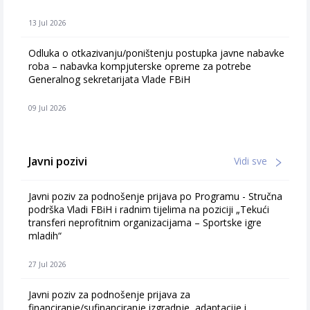
13 Jul 2026
Odluka o otkazivanju/poništenju postupka javne nabavke
roba – nabavka kompjuterske opreme za potrebe
Generalnog sekretarijata Vlade FBiH
09 Jul 2026
Javni pozivi
Vidi sve
Javni poziv za podnošenje prijava po Programu - Stručna
podrška Vladi FBiH i radnim tijelima na poziciji „Tekući
transferi neprofitnim organizacijama – Sportske igre
mladih“
27 Jul 2026
Javni poziv za podnošenje prijava za
financiranje/sufinanciranje izgradnje, adaptacije i