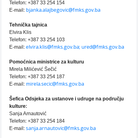
Telefon: +387 33 254 154
bjanka.alajbegovic@fmks.gov.ba
E-mail:
Tehnička tajnica
Elvira Klis
Telefon: +387 33 254 103
elvira.klis@fmks.gov.ba;
ured@fmks.gov.ba
E-mail:
Pomoćnica ministrice za kulturu
Mirela Milićević Šečić
Telefon: +387 33 254 187
mirela.secic@fmks.gov.ba
E-mail:
Šefica Odsjeka za ustanove i udruge na području
kulture:
Sanja Arnautović
Telefon: +387 33 254 184
sanja.arnautovic@fmks.gov.ba
E-mail: