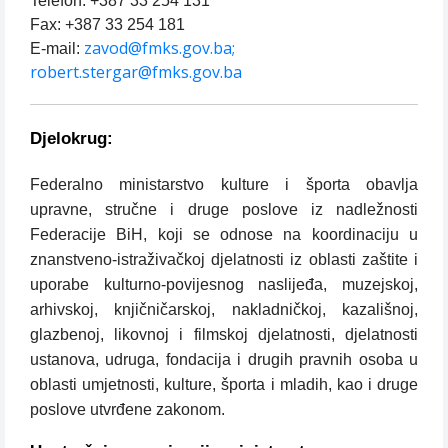
Telefon: +387 33 254 131
Fax: +387 33 254 181
zavod@fmks.gov.ba;
E-mail:
robert.stergar@fmks.gov.ba
Djelokrug:
Federalno ministarstvo kulture i športa obavlja
upravne, stručne i druge poslove iz nadležnosti
Federacije BiH, koji se odnose na koordinaciju u
znanstveno-istraživačkoj djelatnosti iz oblasti zaštite i
uporabe kulturno-povijesnog naslijeđa, muzejskoj,
arhivskoj, knjičničarskoj, nakladničkoj, kazališnoj,
glazbenoj, likovnoj i filmskoj djelatnosti, djelatnosti
ustanova, udruga, fondacija i drugih pravnih osoba u
oblasti umjetnosti, kulture, športa i mladih, kao i druge
poslove utvrđene zakonom.