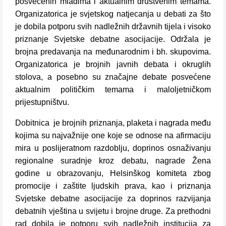
posvećenih mladima i aktualnim društvenim temama.
Organizatorica je svjetskog natjecanja u debati za što
je dobila potporu svih nadležnih državnih tijela i visoko
priznanje Svjetske debatne asocijacije. Održala je
brojna predavanja na međunarodnim i bh. skupovima.
Organizatorica je brojnih javnih debata i okruglih
stolova, a posebno su značajne debate posvećene
aktualnim političkim temama i maloljetničkom
prijestupništvu.
Dobitnica je brojnih priznanja, plaketa i nagrada među
kojima su najvažnije one koje se odnose na afirmaciju
mira u poslijeratnom razdoblju, doprinos osnaživanju
regionalne suradnje kroz debatu, nagrade Žena
godine u obrazovanju, Helsinškog komiteta zbog
promocije i zaštite ljudskih prava, kao i priznanja
Svjetske debatne asocijacije za doprinos razvijanja
debatnih vještina u svijetu i brojne druge. Za prethodni
rad dobila je potporu svih nadležnih institucija za