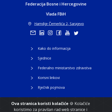
Federacija Bosne i Hercegovine
Vlada FBiH
Hamdije Čemerlića 2, Sarajevo
Kako do informacija
Sjednice
Federalno ministarstvo zdravstva
Korisni linkovi
Rječnik pojmova
Ova stranica koristi kolačiće
🍪 Kolačiće
koristimo za pravilan rad web stranice i