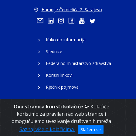
Hamdije Čemerlića 2, Sarajevo
Kako do informacija
Sjednice
Federalno ministarstvo zdravstva
Korisni linkovi
Rječnik pojmova
Ova stranica koristi kolačiće
🍪 Kolačiće
koristimo za pravilan rad web stranice i
Copyright 2021. Vlada Federacije Bosne i
omogućujemo uvezivanje društvenih mreža
Hercegovine
Saznaj više o kolačićima
Slažem se