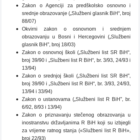
Zakon o Agenciji za predškolsko osnovno i
srednje obrazovanje („Službeni glasnik BiH“, broj
88/07)
Okvirni zakon o osnovnom i srednjem
obrazovanju u Bosni i Hercegovini („Službeni
glasnik BiH”, broj 18/03)
Zakon o osnovnoj školi („Službeni list SR BiH“,
broj 39/90 i „Službeni list R BiH“, br. 3/93, 24/93 i
13/94)
Zakon o srednjoj školi („Službeni list SR BiH”,
broj 39/90 i „Službeni list R BiH“, br. 3/93, 24/93,
13/94 i 33/94)
Zakon o ustanovama („Službeni list R BiH”, br.
6/92, 8/93 i 13/94)
Zakon o priznavanju stečenog obrazovanja u
inostranstvu državljanima R BiH koji su izbjegli
za vrijeme ratnog stanja («Službeni list R BiH»,
broj 22/93)