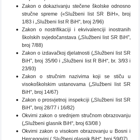
Zakon o dokazivanju stečene školske odnosno
stručne spreme («Službeni list SR BiH», broj
1/83 i „Službeni list R BiH“, broj 2/96)
Zakon o nostrifikaciji i ekvivalenciji inostranih
školskih svjedočanstava („Službeni list SR BiH”,
broj 7/88)
Zakon o izdavačkoj djelatnosti („Službeni list SR
BiH”, broj 35/90 i „Službeni list R BiH“, br. 3/93 i
23/93)
Zakon o stručnim nazivima koji se stiču u
visokoškolskim ustanovama („Službeni list SR
BiH“, broj 14/67)
Zakon o prosvjetnoj inspekciji („Službeni list SR
BiH”, broj 28/77 i 16/82)
Okvirni zakon o srednjem stručnom obrazovanju
(„Službeni glasnik BiH“, broj 63/08 )
Okvirni zakon o visokom obrazovanju u Bosni i
Hercegovini („Službeni glasnik BiH“, broj 59/07)