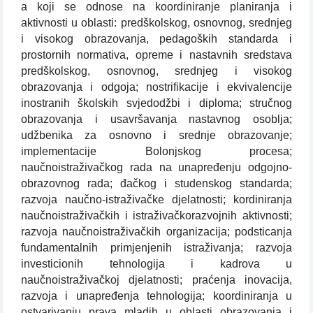
a koji se odnose na koordiniranje planiranja i
aktivnosti u oblasti: predškolskog, osnovnog, srednjeg
i visokog obrazovanja, pedagoških standarda i
prostornih normativa, opreme i nastavnih sredstava
predškolskog, osnovnog, srednjeg i visokog
obrazovanja i odgoja; nostrifikacije i ekvivalencije
inostranih školskih svjedodžbi i diploma; stručnog
obrazovanja i usavršavanja nastavnog osoblja;
udžbenika za osnovno i srednje obrazovanje;
implementacije Bolonjskog procesa;
naučnoistraživačkog rada na unapređenju odgojno-
obrazovnog rada; đačkog i studenskog standarda;
razvoja naučno-istraživačke djelatnosti; kordiniranja
naučnoistraživačkih i istraživačkorazvojnih aktivnosti;
razvoja naučnoistraživačkih organizacija; podsticanja
fundamentalnih primjenjenih istraživanja; razvoja
investicionih tehnologija i kadrova u
naučnoistraživačkoj djelatnosti; praćenja inovacija,
razvoja i unapređenja tehnologija; koordiniranja u
ostvarivanju prava mladih u oblasti obrazovanja i