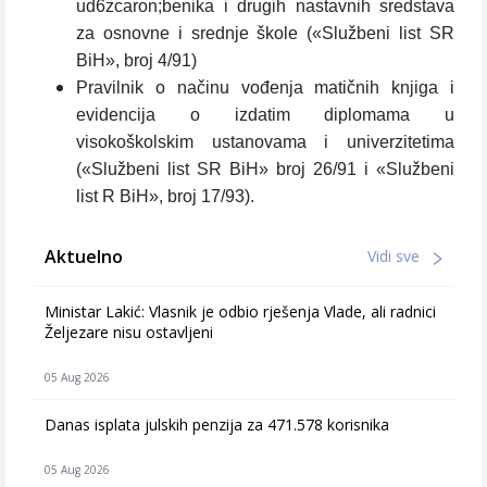
ud6zcaron;benika i drugih nastavnih sredstava
za osnovne i srednje škole («Službeni list SR
BiH», broj 4/91)
Pravilnik o načinu vođenja matičnih knjiga i
evidencija o izdatim diplomama u
visokoškolskim ustanovama i univerzitetima
(«Službeni list SR BiH» broj 26/91 i «Službeni
list R BiH», broj 17/93).
Aktuelno
Vidi sve
Ministar Lakić: Vlasnik je odbio rješenja Vlade, ali radnici
Željezare nisu ostavljeni
05 Aug 2026
Danas isplata julskih penzija za 471.578 korisnika
05 Aug 2026