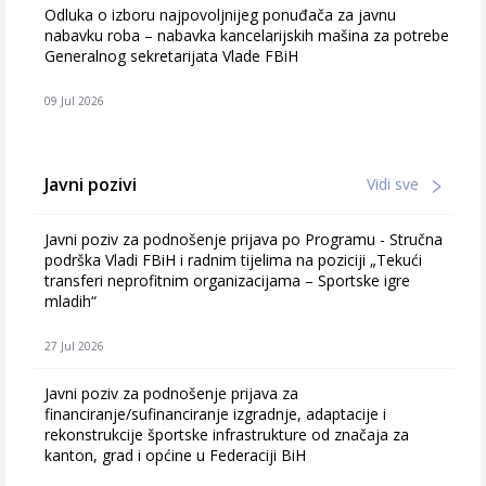
Odluka o izboru najpovoljnijeg ponuđača za javnu
nabavku roba – nabavka kancelarijskih mašina za potrebe
Generalnog sekretarijata Vlade FBiH
09 Jul 2026
Javni pozivi
Vidi sve
Javni poziv za podnošenje prijava po Programu - Stručna
podrška Vladi FBiH i radnim tijelima na poziciji „Tekući
transferi neprofitnim organizacijama – Sportske igre
mladih“
27 Jul 2026
Javni poziv za podnošenje prijava za
financiranje/sufinanciranje izgradnje, adaptacije i
rekonstrukcije športske infrastrukture od značaja za
kanton, grad i općine u Federaciji BiH