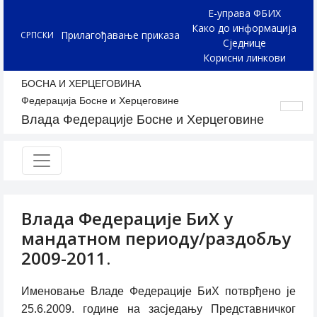
Е-управа ФБИХ
Како до информација
Прилагођавање приказа
СРПСКИ
Сједнице
Корисни линкови
БОСНА И ХЕРЦЕГОВИНА
Федерација Босне и Херцеговине
Влада Федерације Босне и Херцеговине
Влада Федерације БиХ у
мандатном периоду/раздобљу
2009-2011.
Именовање Владе Федерације БиХ потврђено је
25.6.2009. године на засједању Представничког