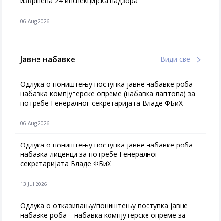
извршена 24 инспекцијска надзора
06 Aug 2026
Јавне набавке
Види све
Одлука о поништењу поступка јавне набавке роба –
набавка компјутерске опреме (набавка лаптопа) за
потребе Генералног секретаријата Владе ФБиХ
06 Aug 2026
Одлука о поништењу поступка јавне набавке роба –
набавка лиценци за потребе Генералног
секретаријата Владе ФБиХ
13 Jul 2026
Одлука о отказивању/поништењу поступка јавне
набавке роба – набавка компјутерске опреме за