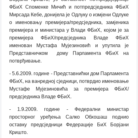
ФБиХ Споменке Мичић и потпредсједника ФБиХ
Мирсада Кебе, донијела је Одлуку о измјени Одлуке
о именовању премијера/предсједника, замјеника
премијера и министара у Влади ФБиХ, којом је за
премијера ФБиХ/предсједника Владе ФБиХ
именован Мустафа Мујезиновић и упутила је
Представничком дому Парламента ФБиХ на
потврђивање.
- 5.6.2009. године - Представнићки дом Парламента
ФБиХ, на ванредној сједници, потврдио именовање
Мустафе Мујезиновића за премијера ФБиХ/
предсједника Владе ФБиХ.
- 1.9.2009. године - Федерални министар
просторног уређења Салко Обхошаш поднио
оставку предсједници Федерације БиХ Борјани
Кришто.