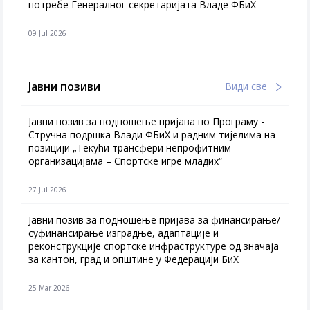
потребе Генералног секретаријата Владе ФБиХ
09 Jul 2026
Јавни позиви
Види све
Јавни позив за подношење пријава по Програму -
Стручна подршка Влади ФБиХ и радним тијелима на
позицији „Текући трансфери непрофитним
организацијама – Спортске игре младих“
27 Jul 2026
Jавни позив за подношење пријава за финансирање/
суфинансирање изградње, адаптације и
реконструкције спортске инфраструктуре од значаја
за кантон, град и општине у Федерацији БиХ
25 Mar 2026