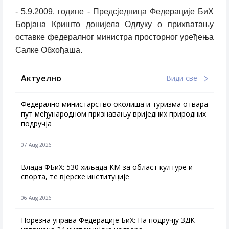
- 5.9.2009. године - Предсједница Федерације БиХ
Борјана Кришто донијела Одлуку о прихватању
оставке федералног министра просторног уређења
Салке Обхођаша.
Актуелно
Види све
Федерално министарство околиша и туризма отвара
пут међународном признавању вриједних природних
подручја
07 Aug 2026
Влада ФБиХ: 530 хиљада КМ за област културе и
спорта, те вјерске институције
06 Aug 2026
Порезна управа Федерације БиХ: На подручју ЗДК