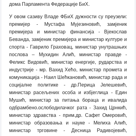
дома Парламента Федерације БиХ.
У овом сазиву Владе ФБиХ дужности су преузели:
премијер - Мустафа Мујезиновић, замјеник
премијера и министар финансија - Вјекослав
Беванда, замјеник премијера и министар културе и
спорта - Гаврило Граховац, министар унутрашњих
послова – Мухидин Алић, министар правде -
Феликс Видовић, министар енергије, рударства и
индустрије - мр. Вахид Хећо, министар промета и
комуникација - Наил Шећкановић, министар рада и
социјалне политике - др.Перица Јелешевић,
министар расељених особа и избјеглица - Един
Мушић, министар за питања бораца и ивалида
одбрамбено.ослободилачког рата - Захид Црнкић,
министар здравства - прим.др. Сафет Омеровић,
министар образовања и науке - Мелиха Алић,
министар трговине - Десница Радивојевић,