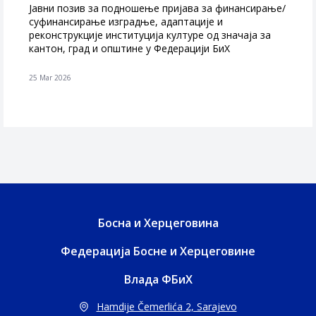
Јавни позив за подношење пријава за финансирање/
суфинансирање изградње, адаптације и
реконструкције институција културе од значаја за
кантон, град и општине у Федерацији БиХ
25 Mar 2026
Босна и Херцеговина
Федерација Босне и Херцеговине
Влада ФБиХ
Hamdije Čemerlića 2, Sarajevo