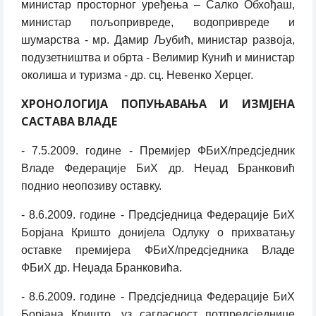
министар просторног уређења – Салко Обхођаш,
министар пољопривреде, водопривреде и
шумарства - мр. Дамир Љубић, министар развоја,
подузетништва и обрта - Велимир Кунић и министар
околиша и туризма - др. сц. Невенко Херцег.
ХРОНОЛОГИЈА ПОПУЊАВАЊА И ИЗМЈЕНА
САСТАВА ВЛАДЕ
- 7.5.2009. године - Премијер ФБиХ/предсједник
Владе Федерације БиХ др. Неџад Бранковић
поднио неопозиву оставку.
- 8.6.2009. године - Предсједница Федерације БиХ
Борјана Кришто донијела Одлуку о прихватању
оставке премијера ФБиХ/предсједника Владе
ФБиХ др. Неџада Бранковића.
- 8.6.2009. године - Предсједница Федерације БиХ
Борјана Кришто, уз сагласност потпредсједнице