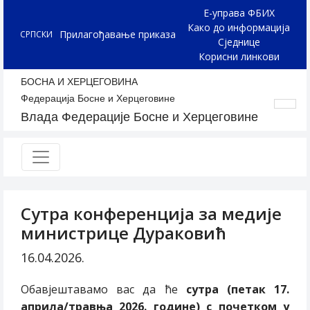
Е-управа ФБИХ
Како до информација
Прилагођавање приказа
СРПСКИ
Сједнице
Корисни линкови
БОСНА И ХЕРЦЕГОВИНА
Федерација Босне и Херцеговине
Влада Федерације Босне и Херцеговине
Сутра конференција за медије
министрице Дураковић
16.04.2026.
Обавјештавамо вас да ће
сутра (петак 17.
априла/травња 2026. године) с почетком у