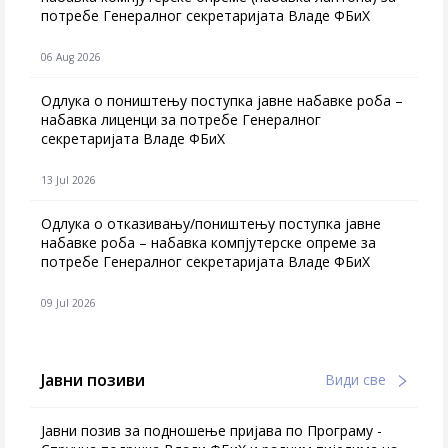
потребе Генералног секретаријата Владе ФБиХ
06 Aug 2026
Одлука о поништењу поступка јавне набавке роба –
набавка лиценци за потребе Генералног
секретаријата Владе ФБиХ
13 Jul 2026
Одлука о отказивању/поништењу поступка јавне
набавке роба – набавка компјутерске опреме за
потребе Генералног секретаријата Владе ФБиХ
09 Jul 2026
Јавни позиви
Види све
Јавни позив за подношење пријава по Програму -