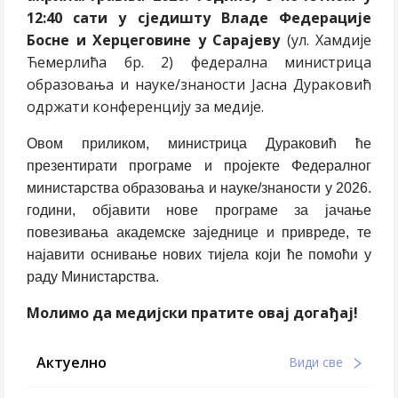
12:40 сати у сједишту Владе Федерације
Босне и Херцеговине у Сарајеву
(ул. Хамдије
Ћемерлића бр. 2) федерална министрица
образовања и науке/знаности Јасна Дураковић
одржати конференцију за медије.
Овом приликом, министрица Дураковић ће
презентирати програме и пројекте Федералног
министарства образовања и науке/знаности у 2026.
години, објавити нове програме за јачање
повезивања академске заједнице и привреде, те
најавити оснивање нових тијела који ће помоћи у
раду Министарства.
Молимо да медијски пратите овај догађај!
Актуелно
Види све