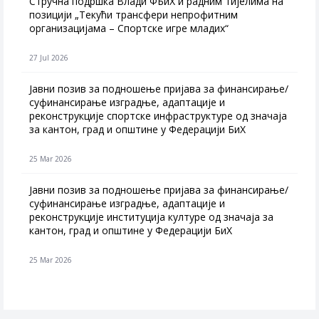
Стручна подршка Влади ФБиХ и радним тијелима на
позицији „Текући трансфери непрофитним
организацијама – Спортске игре младих“
27 Jul 2026
Jавни позив за подношење пријава за финансирање/
суфинансирање изградње, адаптације и
реконструкције спортске инфраструктуре од значаја
за кантон, град и општине у Федерацији БиХ
25 Mar 2026
Јавни позив за подношење пријава за финансирање/
суфинансирање изградње, адаптације и
реконструкције институција културе од значаја за
кантон, град и општине у Федерацији БиХ
25 Mar 2026