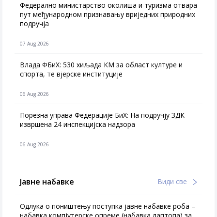
Федерално министарство околиша и туризма отвара
пут међународном признавању вриједних природних
подручја
07 Aug 2026
Влада ФБиХ: 530 хиљада КМ за област културе и
спорта, те вјерске институције
06 Aug 2026
Порезна управа Федерације БиХ: На подручју ЗДК
извршена 24 инспекцијска надзора
06 Aug 2026
Јавне набавке
Види све
Одлука о поништењу поступка јавне набавке роба –
набавка компјутерске опреме (набавка лаптопа) за