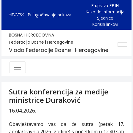
E-uprava FBIH
Kako do informacija
Prilagođavanje prikaza
HRVATSKI
Sjednice
Korisni linkovi
BOSNA I HERCEGOVINA
Federacija Bosne i Hercegovine
Vlada Federacije Bosne i Hercegovine
Sutra konferencija za medije
ministrice Duraković
16.04.2026.
Obavještavamo vas da će
sutra (petak 17.
aprila/travnja 2026. godine) s početkom u 12:40 sati