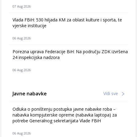
07 Aug 2026
Vlada FBiH: 530 hiljada KM za oblast kulture i sporta, te
vjerske institucije
06 Aug 2026
Porezna uprava Federacije BiH: Na području ZDK izvršena
24 inspekcijska nadzora
06 Aug 2026
Javne nabavke
Vidi sve
Odluka o poništenju postupka javne nabavke roba –
nabavka kompjuterske opreme (nabavka laptopa) za
potrebe Generalnog sekretarijata Vlade FBiH
06 Aug 2026