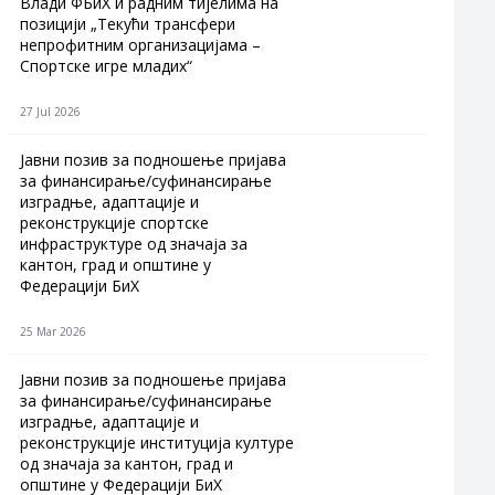
Влади ФБиХ и радним тијелима на
позицији „Текући трансфери
непрофитним организацијама –
Спортске игре младих“
27 Jul 2026
Jавни позив за подношење пријава
за финансирање/суфинансирање
изградње, адаптације и
реконструкције спортске
инфраструктуре од значаја за
кантон, град и општине у
Федерацији БиХ
25 Mar 2026
Јавни позив за подношење пријава
за финансирање/суфинансирање
изградње, адаптације и
реконструкције институција културе
од значаја за кантон, град и
општине у Федерацији БиХ