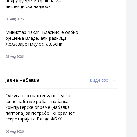
подручју ЗДК извршена 24
инспекцијска надзора
06 Aug 2026
Министар Лакић: Власник је одбио
рјешења Владе, али радници
Жељезаре нису остављени
05 Aug 2026
Јавне набавке
Види све
Одлука о поништењу поступка
јавне набавке роба – набавка
компјутерске опреме (набавка
лаптопа) за потребе Генералног
секретаријата Владе ФБиХ
06 Aug 2026