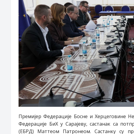
Премијер Федерације Босне и Херцеговине Не
Федерације БиХ у Сарајеву, састанак са потп
(ЕБРД)
Маттеом Патронеом.
Састанку су п