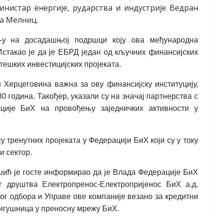
нистар енергије, рударства и индустрије Ведран
ла Мелниц.
-у на досадашњој подршци коју ова међународна
стакао је да је ЕБРД један од кључних финансијских
ешких инвестицијских пројеката.
 Херцеговина важна за ову финансијску институцију,
0 година. Такођер, указали су на значај партнерства с
ције БиХ на провођењу заједничких активности у
 тренутних пројеката у Федерацији БиХ који су у току
и сектор.
кшић је госте информирао да је Влада Федерације БиХ
 друштва Електропренос-Електропријенос БиХ а.д.
г одбора и Управе ове компаније везано за кредитни
игушница у преносну мрежу БиХ.