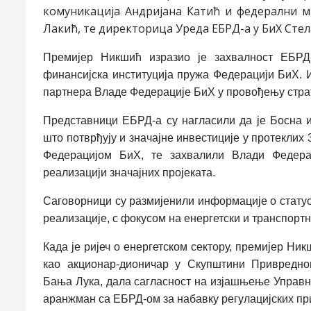
комуникација Андријана Катић и федерални ми
Лакић, те директорица Уреда ЕБРД-а у БиХ Сте
Премијер Никшић изразио је захвалност ЕБРД
финансијска институција пружа Федерацији БиХ. И
партнера Владе Федерације БиХ у провођењу страт
Представници ЕБРД-а су нагласили да је Босна и
што потврђују и значајне инвестиције у протеклих 3
Федерацијом БиХ, те захвалили Влади Федера
реализацији значајних пројеката.
Саговорници су размијенили информације о статусу
реализације, с фокусом на енергетски и транспортн
Када је ријеч о енергетском сектору, премијер Ни
као акционар-дионичар у Скупштини Привредног
Бања Лука, дала сагласност на изјашњење Управно
аранжман са ЕБРД-ом за набавку регулацијских пр