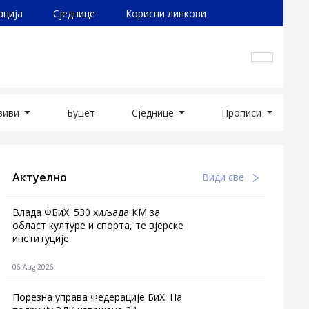
ација
Сједнице
Корисни линкови
озиви
Буџет
Сједнице
Прописи
Актуелно
Види све
Влада ФБиХ: 530 хиљада КМ за
област културе и спорта, те вјерске
институције
06 Aug 2026
Порезна управа Федерације БиХ: На