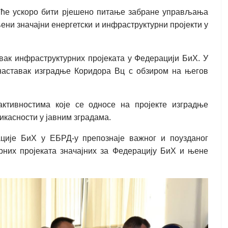
а ће ускоро бити рјешено питање забране управљања
ни значајни енергетски и инфраструктурни пројекти у
вак инфраструктурних пројеката у Федерацији БиХ. У
 наставак изградње Коридора Вц с обзиром на његов
активностима које се односе на пројекте изградње
икасности у јавним зградама.
ције БиХ у ЕБРД-у препознаје важног и поузданог
рних пројеката значајних за Федерацију БиХ и њене