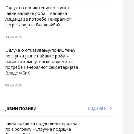
Одлука о поништењу поступка
јавне набавке роба – набавка
лиценци за потребе Генералног
секретаријата Владе ФБиХ
13 Jul 2026
Одлука о отказивању/поништењу
поступка јавне набавке роба –
набавка компјутерске опреме за
потребе Генералног секретаријата
Владе ФБиХ
09 Jul 2026
Јавни позиви
Види све
Јавни позив за подношење пријава
по Програму - Стручна подршка