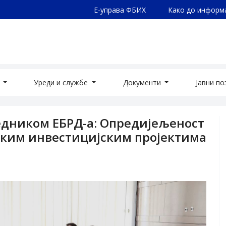
Е-управа ФБИХ
Како до информ
а
Уреди и службе
Документи
Јавни п
едником ЕБРД-а: Опредијељеност
шким инвестицијским пројектима