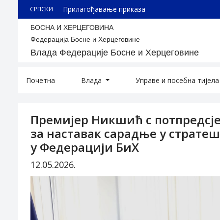
Прилагођавање приказа
СРПСКИ
БОСНА И ХЕРЦЕГОВИНА
Федерација Босне и Херцеговине
Влада Федерације Босне и Херцеговине
Почетна
Влада
Управе и посебна тијел
Премијер Никшић с потпредсј
за наставак сарадње у страте
у Федерацији БиХ
12.05.2026.