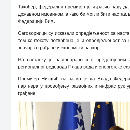
Такођер, федерални премијер је изразио наду д
државном имовином, а како би могли бити наставље
Федерацији БиХ.
Саговорници су исказали опредјељеност за наста
том контексту потврђена је и опредјељеност за
значај за грађане и економски развој.
На састанку је разговарано и о предстојећим 
регионалног водовода Плава вода и енергетске еф
Премијер Никшић нагласио је да Влада Федера
партнера у провођењу развојних и инфраструкту
грађане.