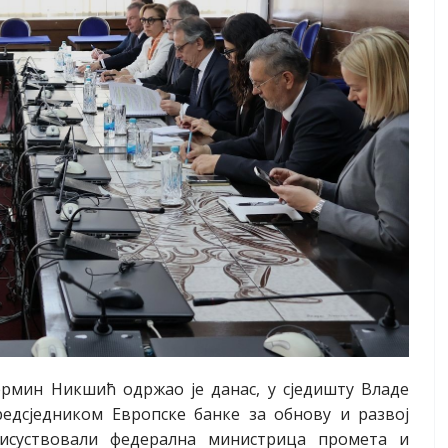
рмин Никшић одржао је данас, у сједишту Владе
редсједником Европске банке за обнову и развој
рисуствовали федерална министрица промета и