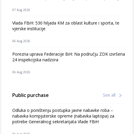
07 Aug 2026
Vlada FBiH: 530 hiljada KM za oblast kulture i sporta, te
vjerske institucije
06 Aug 2026
Porezna uprava Federacije BiH: Na području ZDK izvršena
24 inspekcijska nadzora
06 Aug 2026
Public purchase
See all
Odluka o poništenju postupka javne nabavke roba –
nabavka kompjuterske opreme (nabavka laptopa) za
potrebe Generalnog sekretarijata Vlade FBiH
06 Aug 2026