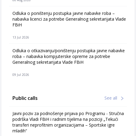
Odluka o poništenju postupka javne nabavke roba –
nabavka licenci za potrebe Generalnog sekretarijata Vlade
FBiH
13 Jul 2026
Odluka o otkazivanju/poništenju postupka javne nabavke
roba – nabavka kompjuterske opreme za potrebe
Generalnog sekretarijata Vlade FBiH
09 Jul 2026
Public calls
See all
Javni poziv za podnošenje prijava po Programu - Stručna
podrška Vladi FBiH i radnim tijelima na poziciji „Tekući
transferi neprofitnim organizacijama – Sportske igre
mladih“