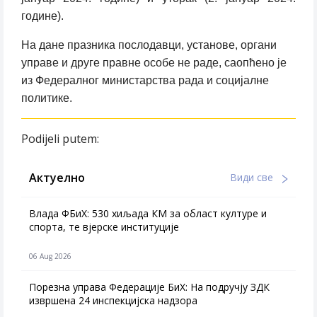
године).
На дане празника послодавци, установе, органи
управе и друге правне особе не раде, саопћено је
из Федералног министарства рада и социјалне
политике.
Podijeli putem:
Актуелно
Види све
Влада ФБиХ: 530 хиљада КМ за област културе и
спорта, те вјерске институције
06 Aug 2026
Порезна управа Федерације БиХ: На подручју ЗДК
извршена 24 инспекцијска надзора