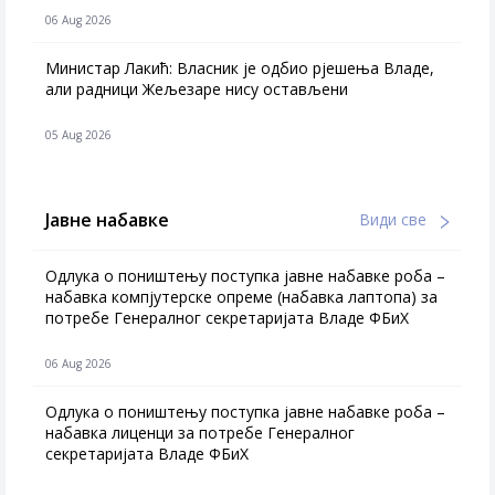
06 Aug 2026
Министар Лакић: Власник је одбио рјешења Владе,
али радници Жељезаре нису остављени
05 Aug 2026
Јавне набавке
Види све
Одлука о поништењу поступка јавне набавке роба –
набавка компјутерске опреме (набавка лаптопа) за
потребе Генералног секретаријата Владе ФБиХ
06 Aug 2026
Одлука о поништењу поступка јавне набавке роба –
набавка лиценци за потребе Генералног
секретаријата Владе ФБиХ