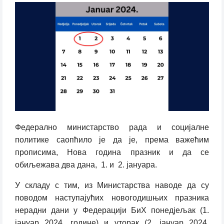
Федерално министарство рада и социјалне
политике саопћило је да је, према важећим
прописима, Нова година празник и да се
обиљежава два дана, 1. и 2. јануара.
У складу с тим, из Министарства наводе да су
поводом наступајућих новогодишњих празника
нерадни дани у Федерацији БиХ понедјељак (1.
јануар 2024. године) и уторак (2. јануар 2024.