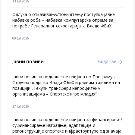
13 Jul 2026
Одлука о отказивању/поништењу поступка јавне
набавке роба – набавка компјутерске опреме за
потребе Генералног секретаријата Владе ФБиХ
09 Jul 2026
Јавни позиви
Види све
Јавни позив за подношење пријава по Програму -
Стручна подршка Влади ФБиХ и радним тијелима на
позицији „Текући трансфери непрофитним
организацијама – Спортске игре младих“
27 Jul 2026
Jавни позив за подношење пријава за финансирање/
суфинансирање изградње, адаптације и
реконструкције спортске инфраструктуре од значаја