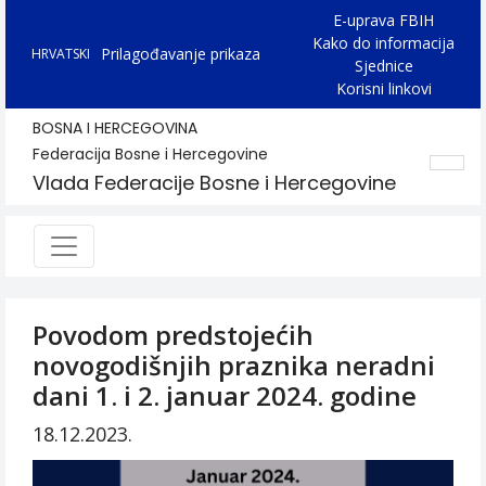
E-uprava FBIH
Kako do informacija
Prilagođavanje prikaza
HRVATSKI
Sjednice
Korisni linkovi
BOSNA I HERCEGOVINA
Federacija Bosne i Hercegovine
Vlada Federacije Bosne i Hercegovine
Povodom predstojećih
novogodišnjih praznika neradni
dani 1. i 2. januar 2024. godine
18.12.2023.