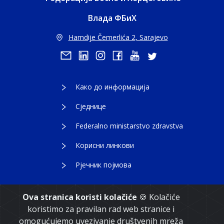
Влада ФБиХ
Hamdije Čemerlića 2, Sarajevo
Како до информација
Сједнице
Federalno ministarstvo zdravstva
Корисни линкови
Рјечник појмова
Ova stranica koristi kolačiće
🍪 Kolačiće
koristimo za pravilan rad web stranice i
Copyright 2021. Влада Федерације Босне и
omogućujemo uvezivanje društvenih mreža