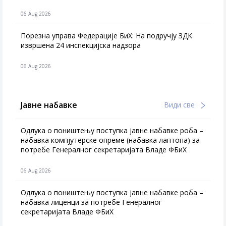
06 Aug 2026
Порезна управа Федерације БиХ: На подручју ЗДК
извршена 24 инспекцијска надзора
06 Aug 2026
Јавне набавке
Види све
Одлука о поништењу поступка јавне набавке роба –
набавка компјутерске опреме (набавка лаптопа) за
потребе Генералног секретаријата Владе ФБиХ
06 Aug 2026
Одлука о поништењу поступка јавне набавке роба –
набавка лиценци за потребе Генералног
секретаријата Владе ФБиХ