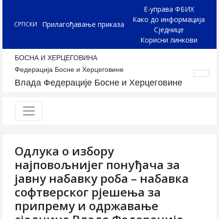
Е-управа ФБИХ
Како до информација
Прилагођавање приказа
СРПСКИ
Сједнице
Корисни линкови
БОСНА И ХЕРЦЕГОВИНА
Федерација Босне и Херцеговине
Влада Федерације Босне и Херцеговине
Одлука о избору
најповољнијег понуђача за
јавну набавку роба – набавка
софтверског рјешења за
припрему и одржавање