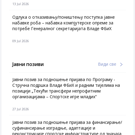
13 Jul 2026
Одлука о отказивању/поништењу поступка јавне
набавке роба – набавка компјутерске опреме за
потребе Генералног секретаријата Владе ФБиХ
09 Jul 2026
Јавни позиви
Види све
Јавни позив за подношење пријава по Програму -
Стручна подршка Влади ФБиХ и радним тијелима на
позицији „Текући трансфери непрофитним
организацијама – Спортске игре младих“
27 Jul 2026
Jавни позив за подношење пријава за финансирање/
суфинансирање изградње, адаптације и
реконструкције спортске инфраструктуре од значаја