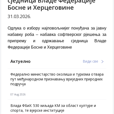
сједница Владе Федерације
Босне и Херцеговине
31.03.2026.
Одлука о избору најповољнијег понуђача за јавну
набавку роба – набавка софтверског рјешења за
припрему и одржавање сједница Владе
Федерације Босне и Херцеговине
Актуелно
Види све
Федерално министарство околиша и туризма отвара
пут међународном признавању вриједних природних
подручја
07 Aug 2026
Влада ФБиХ: 530 хиљада КМ за област културе и
спорта, те вјерске институције