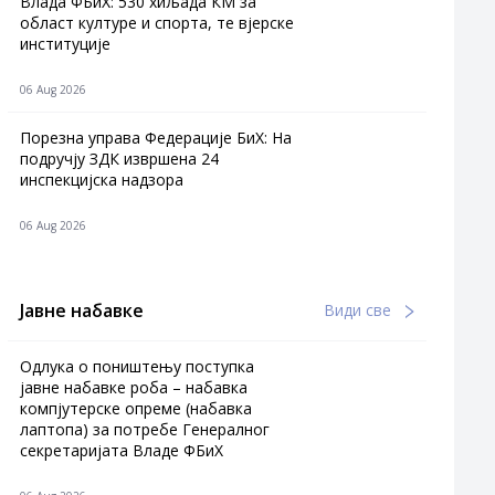
Влада ФБиХ: 530 хиљада КМ за
област културе и спорта, те вјерске
институције
06 Aug 2026
Порезна управа Федерације БиХ: На
подручју ЗДК извршена 24
инспекцијска надзора
06 Aug 2026
Јавне набавке
Види све
Одлука о поништењу поступка
јавне набавке роба – набавка
компјутерске опреме (набавка
лаптопа) за потребе Генералног
секретаријата Владе ФБиХ