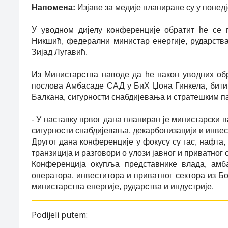
Напомена:
Изјаве за медије планиране су у понед‌ј
У уводном дијелу конференције обратит ће се
Никшић, федерални министар енергије, рударства
Зијад Лугавић.
Из Министарства наводе да ће након уводних об
послова Амбасаде САД у БиХ Џона Гинкела, бити 
Балкана, сигурности снабдијевања и стратешким п
- У наставку првог дана планиран је министарски 
сигурности снабдијевања, декарбонизацији и инвес
Другог дана конференције у фокусу су гас, нафта,
транзиција и разговори о улози јавног и приватног
Конференција окупља представнике влада, амбас
оператора, инвеститора и приватног сектора из Б
министарства енергије, рударства и индустрије.
Podijeli putem: