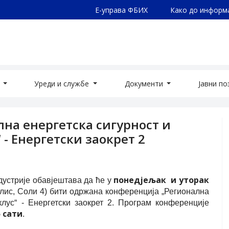
Е-управа ФБИХ
Како до информ
а
Уреди и службе
Документи
Јавни п
лна енергетска сигурност и
- Енергетски заокрет 2
понед‌јељак
и уторак
дустрије обавјештава да ће у
лис, Соли 4) бити одржана конференција „Регионална
лус“ - Енергетски заокрет 2. Програм конференције
5 сати
.