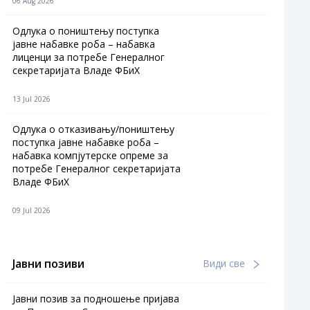
06 Aug 2026
Одлука о поништењу поступка
јавне набавке роба – набавка
лиценци за потребе Генералног
секретаријата Владе ФБиХ
13 Jul 2026
Одлука о отказивању/поништењу
поступка јавне набавке роба –
набавка компјутерске опреме за
потребе Генералног секретаријата
Владе ФБиХ
09 Jul 2026
Јавни позиви
Види све
Јавни позив за подношење пријава