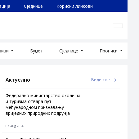
ација
Сједнице
Корисни линкови
озиви
Буџет
Сједнице
Прописи
Актуелно
Види све
Федерално министарство околиша
и туризма отвара пут
међународном признавању
вриједних природних подручја
07 Aug 2026