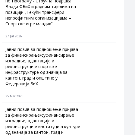
по Програму - Стручна подршка
Влади ФБиХ и радним тијелима на
позицији „Текући трансфери
непрофитним организацијама –
Спортске игре младих“
27 Jul 2026
Jавни позив за подношење пријава
за финансирање/суфинансирање
изградње, адаптације и
реконструкције спортске
инфраструктуре од значаја за
кантон, град и општине у
Федерацији БиХ
25 Mar 2026
Јавни позив за подношење пријава
за финансирање/суфинансирање
изградње, адаптације и
реконструкције институција културе
од значаја за кантон, град и