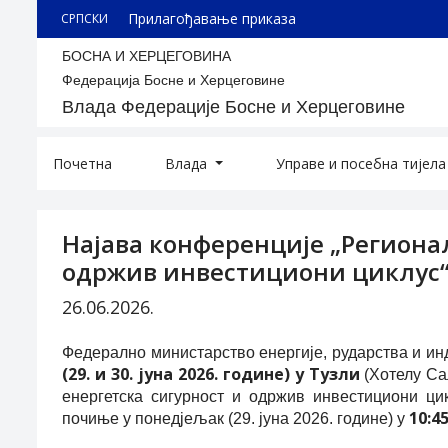
Прилагођавање приказа
СРПСКИ
БОСНА И ХЕРЦЕГОВИНА
Федерација Босне и Херцеговине
Влада Федерације Босне и Херцеговине
Почетна
Влада
Управе и посебна тијел
Најава конференције „Региона
одржив инвестициони циклус“ 
26.06.2026.
Федерално министарство енергије, рударства и ин
(29. и 30. јуна 2026. године) у Тузли
(Хотелу Са
енергетска сигурност и одржив инвестициони цик
10:4
почиње у понед‌јељак (29. јуна 2026. године) у