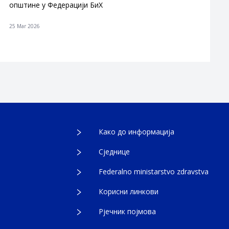
општине у Федерацији БиХ
25 Mar 2026
Како до информација
Сједнице
Federalno ministarstvo zdravstva
Корисни линкови
Рјечник појмова