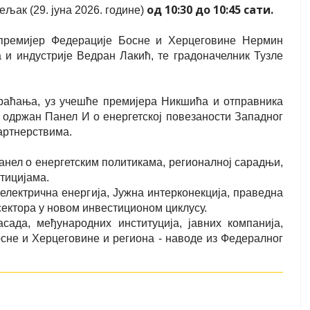
од 10:30 до 10:45 сати.
ељак (29. јуна 2026. године)
 премијер Федерације Босне и Херцеговине Нермин
 и индустрије Ведран Лакић, те градоначелник Тузле
раћања, уз учешће премијера Никшића и отправника
одржан Панел И о енергетској повезаности Западног
артнерствима.
панел о енергетским политикама, регионалној сарадњи,
тицијама.
 електрична енергија, Јужна интерконекција, праведна
 сектора у новом инвестиционом циклусу.
ада, међународних институција, јавних компанија,
осне и Херцеговине и региона - наводе из Федералног