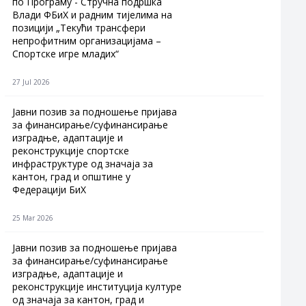
по Програму - Стручна подршка
Влади ФБиХ и радним тијелима на
позицији „Текући трансфери
непрофитним организацијама –
Спортске игре младих“
27 Jul 2026
Jавни позив за подношење пријава
за финансирање/суфинансирање
изградње, адаптације и
реконструкције спортске
инфраструктуре од значаја за
кантон, град и општине у
Федерацији БиХ
25 Mar 2026
Јавни позив за подношење пријава
за финансирање/суфинансирање
изградње, адаптације и
реконструкције институција културе
од значаја за кантон, град и