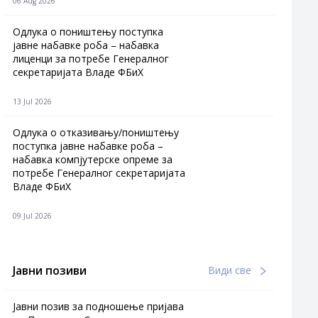
06 Aug 2026
Одлука о поништењу поступка
јавне набавке роба – набавка
лиценци за потребе Генералног
секретаријата Владе ФБиХ
13 Jul 2026
Одлука о отказивању/поништењу
поступка јавне набавке роба –
набавка компјутерске опреме за
потребе Генералног секретаријата
Владе ФБиХ
09 Jul 2026
Јавни позиви
Види све
Јавни позив за подношење пријава