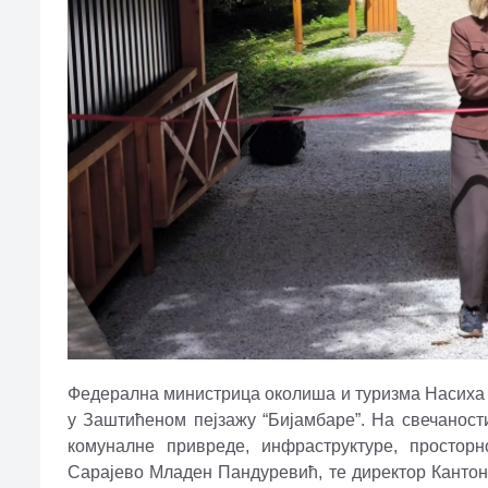
Федерална министрица околиша и туризма Насиха П
у Заштићеном пејзажу “Бијамбаре”. На свечаност
комуналне привреде, инфраструктуре, простор
Сарајево Младен Пандуревић, те директор Кантон