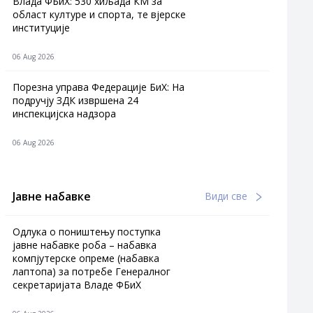
Влада ФБиХ: 530 хиљада КМ за
област културе и спорта, те вјерске
институције
06 Aug 2026
Порезна управа Федерације БиХ: На
подручју ЗДК извршена 24
инспекцијска надзора
06 Aug 2026
Јавне набавке
Види све
Одлука о поништењу поступка
јавне набавке роба – набавка
компјутерске опреме (набавка
лаптопа) за потребе Генералног
секретаријата Владе ФБиХ