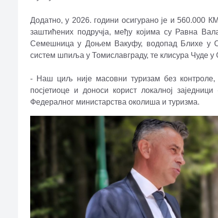
Додатно, у 2026. години осигурано је и 560.000 
заштићених подручја, међу којима су Равна Вал
Семешница у Доњем Вакуфу, водопад Блихе у Са
систем шпиља у Томиславграду, те клисура Чуде у 
- Наш циљ није масовни туризам без контроле, 
посјетиоце и доноси корист локалној заједници
Федералног министарства околиша и туризма.