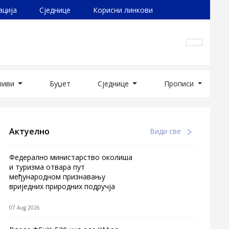
ација
Сједнице
Корисни линкови
озиви
Буџет
Сједнице
Прописи
Актуелно
Види све
Федерално министарство околиша
и туризма отвара пут
међународном признавању
вриједних природних подручја
07 Aug 2026