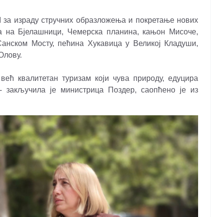
КМ за израду стручних образложења и покретање нових
а на Бјелашници, Чемерска планина, кањон Мисоче,
нском Мосту, пећина Хукавица у Великој Кладуши,
Олову.
већ квалитетан туризам који чува природу, едуцира
 - закључила је министрица Поздер, саопћено је из