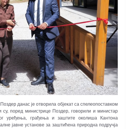
оздер данас је отворила објекат са спелеопоставком
и су, поред министрице Поздер, говорили и министар
ног уређења, грађења и заштите околиша Кантона
алне јавне установе за заштићена природна подручја