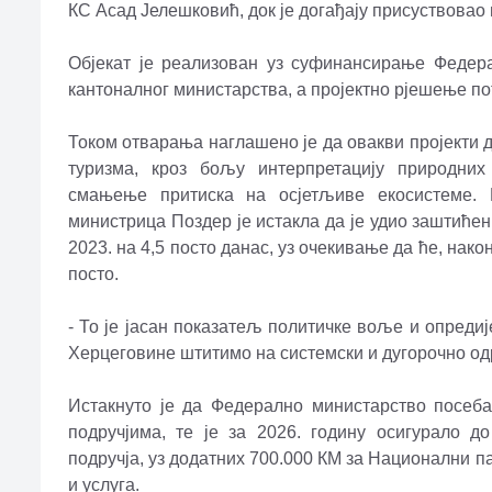
КС Асад Јелешковић, док је догађају присуствовао
Објекат је реализован уз суфинансирање Федер
кантоналног министарства, а пројектно рјешење п
Током отварања наглашено је да овакви пројекти 
туризма, кроз бољу интерпретацију природних 
смањење притиска на осјетљиве екосистеме. 
министрица Поздер је истакла да је удио заштићен
2023. на 4,5 посто данас, уз очекивање да ће, нако
посто.
- То је јасан показатељ политичке воље и опреди
Херцеговине штитимо на системски и дугорочно од
Истакнуто је да Федерално министарство посе
подручјима, те је за 2026. годину осигурало 
подручја, уз додатних 700.000 КМ за Национални 
и услуга.