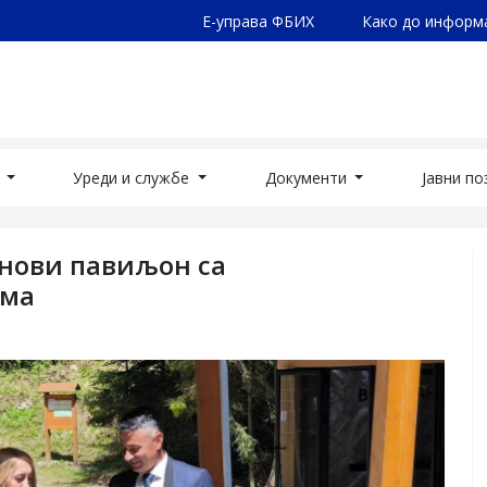
Е-управа ФБИХ
Како до информ
а
Уреди и службе
Документи
Јавни п
нови павиљон са
ама