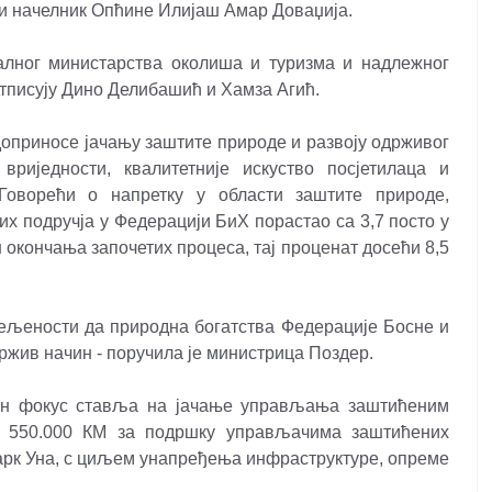
 и начелник Опћине Илијаш Амар Доваџија.
алног министарства околиша и туризма и надлежног
отписују Дино Делибашић и Хамза Агић.
доприносе јачању заштите природе и развоју одрживог
вриједности, квалитетније искуство посјетилаца и
Говорећи о напретку у области заштите природе,
их подручја у Федерацији БиХ порастао са 3,7 посто у
н окончања започетих процеса, тај проценат досећи 8,5
јељености да природна богатства Федерације Босне и
ржив начин - поручила је министрица Поздер.
бан фокус ставља на јачање управљања заштићеним
до 550.000 КМ за подршку управљачима заштићених
парк Уна, с циљем унапређења инфраструктуре, опреме