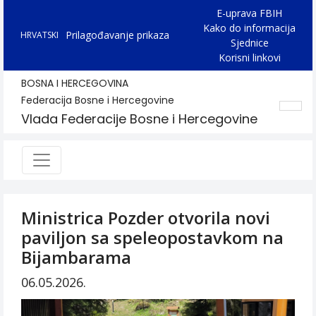
E-uprava FBIH
Kako do informacija
Prilagođavanje prikaza
HRVATSKI
Sjednice
Korisni linkovi
BOSNA I HERCEGOVINA
Federacija Bosne i Hercegovine
Vlada Federacije Bosne i Hercegovine
Ministrica Pozder otvorila novi
paviljon sa speleopostavkom na
Bijambarama
06.05.2026.