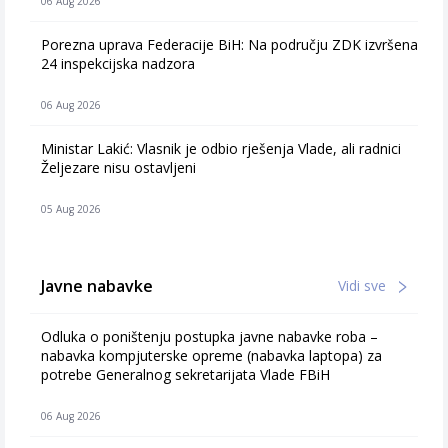
06 Aug 2026
Porezna uprava Federacije BiH: Na području ZDK izvršena
24 inspekcijska nadzora
06 Aug 2026
Ministar Lakić: Vlasnik je odbio rješenja Vlade, ali radnici
Željezare nisu ostavljeni
05 Aug 2026
Javne nabavke
Vidi sve
Odluka o poništenju postupka javne nabavke roba –
nabavka kompjuterske opreme (nabavka laptopa) za
potrebe Generalnog sekretarijata Vlade FBiH
06 Aug 2026