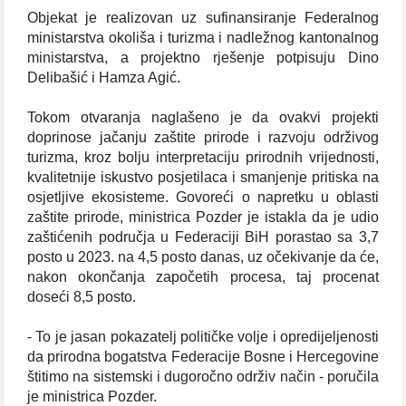
Objekat je realizovan uz sufinansiranje Federalnog
ministarstva okoliša i turizma i nadležnog kantonalnog
ministarstva, a projektno rješenje potpisuju Dino
Delibašić i Hamza Agić.
Tokom otvaranja naglašeno je da ovakvi projekti
doprinose jačanju zaštite prirode i razvoju održivog
turizma, kroz bolju interpretaciju prirodnih vrijednosti,
kvalitetnije iskustvo posjetilaca i smanjenje pritiska na
osjetljive ekosisteme. Govoreći o napretku u oblasti
zaštite prirode, ministrica Pozder je istakla da je udio
zaštićenih područja u Federaciji BiH porastao sa 3,7
posto u 2023. na 4,5 posto danas, uz očekivanje da će,
nakon okončanja započetih procesa, taj procenat
doseći 8,5 posto.
- To je jasan pokazatelj političke volje i opredijeljenosti
da prirodna bogatstva Federacije Bosne i Hercegovine
štitimo na sistemski i dugoročno održiv način - poručila
je ministrica Pozder.