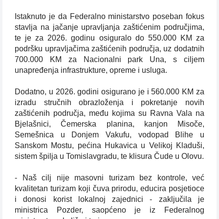
Istaknuto je da Federalno ministarstvo poseban fokus
stavlja na jačanje upravljanja zaštićenim područjima,
te je za 2026. godinu osiguralo do 550.000 KM za
podršku upravljačima zaštićenih područja, uz dodatnih
700.000 KM za Nacionalni park Una, s ciljem
unapređenja infrastrukture, opreme i usluga.
Dodatno, u 2026. godini osigurano je i 560.000 KM za
izradu stručnih obrazloženja i pokretanje novih
zaštićenih područja, među kojima su Ravna Vala na
Bjelašnici, Čemerska planina, kanjon Misoče,
Semešnica u Donjem Vakufu, vodopad Blihe u
Sanskom Mostu, pećina Hukavica u Velikoj Kladuši,
sistem špilja u Tomislavgradu, te klisura Čude u Olovu.
- Naš cilj nije masovni turizam bez kontrole, već
kvalitetan turizam koji čuva prirodu, educira posjetioce
i donosi korist lokalnoj zajednici - zaključila je
ministrica Pozder, saopćeno je iz Federalnog