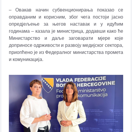
– Овакав начин субвенционирања показао се
оправданим и корисним, због чега постоји јасно
опред‌јељење за његов наставак и у идућим
годинама – казала је министрица, додавши како ће
Министарство и даље заговарати мјере које
доприносе одрживости и развоју медијског сектора,
приопћено је из Федералног министарства промета
и комуникација.