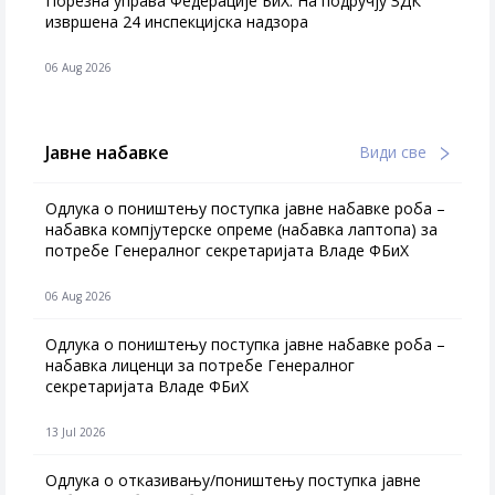
Порезна управа Федерације БиХ: На подручју ЗДК
извршена 24 инспекцијска надзора
06 Aug 2026
Јавне набавке
Види све
Одлука о поништењу поступка јавне набавке роба –
набавка компјутерске опреме (набавка лаптопа) за
потребе Генералног секретаријата Владе ФБиХ
06 Aug 2026
Одлука о поништењу поступка јавне набавке роба –
набавка лиценци за потребе Генералног
секретаријата Владе ФБиХ
13 Jul 2026
Одлука о отказивању/поништењу поступка јавне