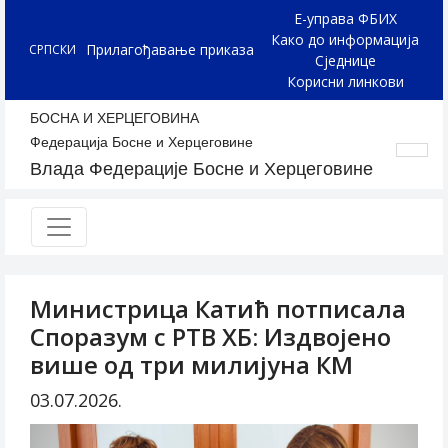
Е-управа ФБИХ
Како до информација
Прилагођавање приказа
СРПСКИ
Сједнице
Корисни линкови
БОСНА И ХЕРЦЕГОВИНА
Федерација Босне и Херцеговине
Влада Федерације Босне и Херцеговине
Министрица Катић потписала
Споразум с РТВ ХБ: Издвојено
више од три милијуна КМ
03.07.2026.