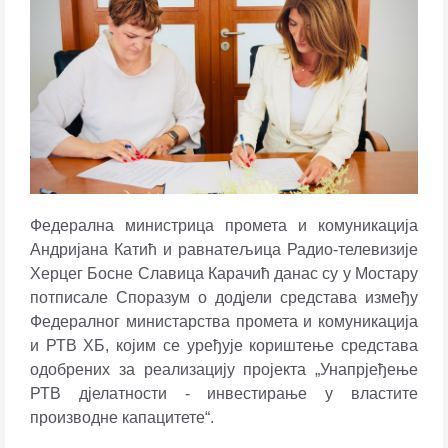
Федерална министрица промета и комуникација
Андријана Катић и равнатељица Радио-телевизије
Херцег Босне Славица Карачић данас су у Мостару
потписале Споразум о дод‌јели средстава између
Федералног министарства промета и комуникација
и РТВ ХБ, којим се уређује кориштење средстава
одобрених за реализацију пројекта „Унапрјеђење
РТВ д‌јелатности - инвестирање у властите
производне капацитете“.