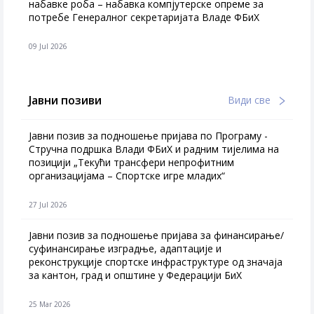
набавке роба – набавка компјутерске опреме за
потребе Генералног секретаријата Владе ФБиХ
09 Jul 2026
Јавни позиви
Види све
Јавни позив за подношење пријава по Програму -
Стручна подршка Влади ФБиХ и радним тијелима на
позицији „Текући трансфери непрофитним
организацијама – Спортске игре младих“
27 Jul 2026
Jавни позив за подношење пријава за финансирање/
суфинансирање изградње, адаптације и
реконструкције спортске инфраструктуре од значаја
за кантон, град и општине у Федерацији БиХ
25 Mar 2026