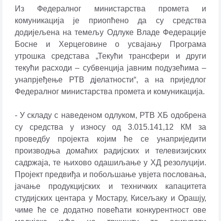
Из Федералног министарства промета и
комуникација је приопћено да су средства
додијељена на темељу Одлуке Владе Федерације
Босне и Херцеговине о усвајању Програма
утрошка средстава „Текући трансфери и други
текући расходи – субвенција јавним подузећима –
унапрјеђење РТВ д‌јелатности“, а на приједлог
Федералног министарства промета и комуникација.
- У складу с наведеном одлуком, РТВ ХБ одобрена
су средства у износу од 3.015.141,12 КМ за
проведбу пројекта којим ће се унаприједити
производња домаћих радијских и телевизијских
садржаја, те њихово одашиљање у ХД резолуцији.
Пројект предвиђа и побољшање увјета пословања,
јачање продукцијских и техничких капацитета
студијских центара у Мостару, Кисељаку и Орашју,
чиме ће се додатно повећати конкурентност ове