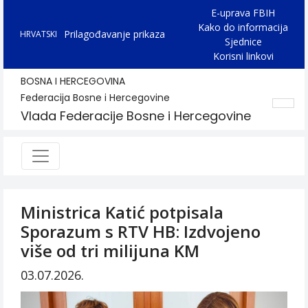
E-uprava FBIH
Kako do informacija
Prilagođavanje prikaza
HRVATSKI
Sjednice
Korisni linkovi
BOSNA I HERCEGOVINA
Federacija Bosne i Hercegovine
Vlada Federacije Bosne i Hercegovine
Ministrica Katić potpisala
Sporazum s RTV HB: Izdvojeno
više od tri milijuna KM
03.07.2026.