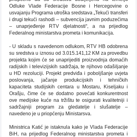
Odluke Vlade Federacije Bosne i Hercegovine o
usvajanju Programa utroška sredstava „Tekući transferi
i drugi tekući rashodi – subvencija javnim poduzećima
– unaprjeđenje RTV djelatnosti“, a na prijedlog
Federalnog ministarstva prometa i komunikacija.
- U skladu s navedenom odlukom, RTV HB odobrena
su sredstva u iznosu od 3.015.141,12 KM za provedbu
projekta kojim će se unaprijediti proizvodnja domaćih
radijskih i televizijskih sadržaja, te njihovo odašiljanje
u HD rezoluciji. Projekt predviđa i poboljšanje uvjeta
poslovanja, jačanje produkcijskih i tehničkih
kapaciteta studijskih centara u Mostaru, Kiseljaku i
Orašju, čime će se dodatno povećati konkurentnost
ove medijske kuće na tržištu te osigurati kvalitetniji i
sadržajniji program za gledatelje i slušatelje –
navedeno je u priopćenju Ministarsva.
Ministrica Katić je istaknula kako je Vlada Federacije
BiH, na prijedlog Federalnog ministarstva prometa i