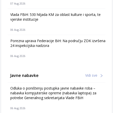
07 Aug 2026
Vlada FBiH: 530 hiljada KM za oblast kulture i sporta, te
vjerske institucije
06 Aug 2026
Porezna uprava Federacije BiH: Na području ZDK izvršena
24 inspekcijska nadzora
06 Aug 2026
Javne nabavke
Vidi sve
Odluka o poništenju postupka javne nabavke roba –
nabavka kompjuterske opreme (nabavka laptopa) za
potrebe Generalnog sekretarijata Vlade FBiH
06 Aug 2026