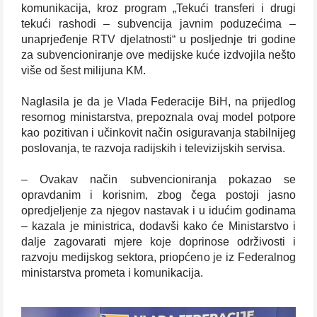
komunikacija, kroz program „Tekući transferi i drugi
tekući rashodi – subvencija javnim poduzećima –
unaprjeđenje RTV djelatnosti“ u posljednje tri godine
za subvencioniranje ove medijske kuće izdvojila nešto
više od šest milijuna KM.
Naglasila je da je Vlada Federacije BiH, na prijedlog
resornog ministarstva, prepoznala ovaj model potpore
kao pozitivan i učinkovit način osiguravanja stabilnijeg
poslovanja, te razvoja radijskih i televizijskih servisa.
– Ovakav način subvencioniranja pokazao se
opravdanim i korisnim, zbog čega postoji jasno
opredjeljenje za njegov nastavak i u idućim godinama
– kazala je ministrica, dodavši kako će Ministarstvo i
dalje zagovarati mjere koje doprinose održivosti i
razvoju medijskog sektora, priopćeno je iz Federalnog
ministarstva prometa i komunikacija.