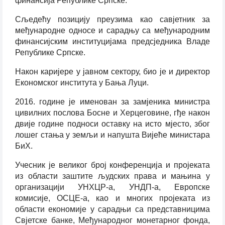
финансија Републике Српске.
Сљедећу позицију преузима као савјетник за
међународне односе и сарадњу са међународним
финансијским институцијама предсједника Владе
Републике Српске.
Након каријере у јавном сектору, био је и директор
Економског института у Бања Луци.
2016. године је именован за замјеника министра
цивилних послова Босне и Херцеговине, гђе након
двије године подноси оставку на исто мјесто, због
лошег стања у земљи и напушта Вијеће министара
БиХ.
Учесник је великог број конференција и пројеката
из области заштите људских права и мањина у
организацији УНХЦР-а, УНДП-а, Европске
комисије, ОСЦЕ-а, као и многих пројеката из
области економије у сарадњи са представницима
Свјетске банке, Међународног монетарног фонда,