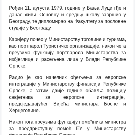
Рођен 11. аугуста 1979. године у Бања Луци гђе и
данас живи. Основну и средњу школу завршио у
Београду, те дипломирао на Факултету за пословне
студије у Београду.
Каријеру почео у Министарству трговине и туризма,
као портпарол Туристичке организације, након чега
преузима функцију портпарола Министарства за
избјеглице и расељена лица у Влади Републике
Српске.
Радио је као начелник ођељења за европске
интеграције у Министарству финансија Републике
Српске, а затим двије године обавља позицију
савјетника за европске интеграције,
предсједавајућег Вијећа министара Босне и
Херцеговине.
Након тога преузима функцију помоћника министра
за предприступну помоћ ЕУ у Министарству