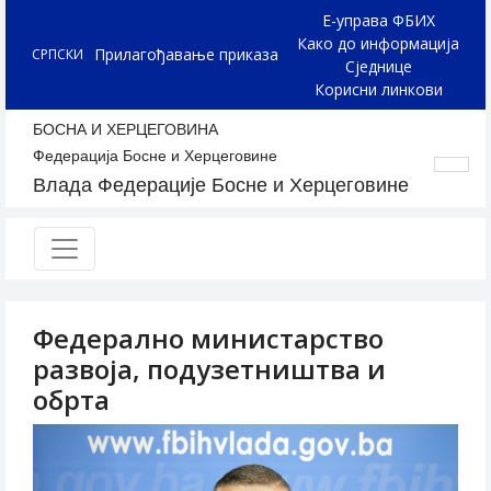
Е-управа ФБИХ
Како до информација
Прилагођавање приказа
СРПСКИ
Сједнице
Корисни линкови
БОСНА И ХЕРЦЕГОВИНА
Федерација Босне и Херцеговине
Влада Федерације Босне и Херцеговине
Федерално министарство
развоја, подузетништва и
обрта