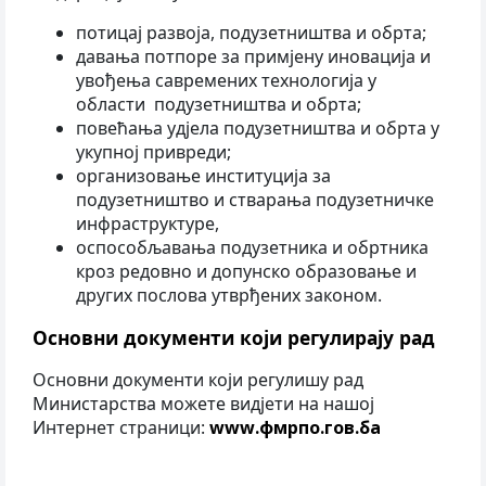
потицај развоја, подузетништва и обрта;
давања потпоре за примјену иновација и
увођења савремених технологија у
области подузетништва и обрта;
повећања удјела подузетништва и обрта у
укупној привреди;
организовање институција за
подузетништво и стварања подузетничке
инфраструктуре,
оспособљавања подузетника и обртника
кроз редовно и допунско образовање и
других послова утврђених законом.
Основни документи који регулирају рад
Основни документи који регулишу рад
Министарства можете видјети на нашој
Интернет страници:
www.фмрпо.гов.ба