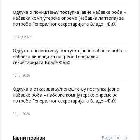
Одлука о поништењу поступка јавне набавке роба –
набавка компјутерске опреме (набавка лаптопа) за
потребе Генералног секретаријата Владе ФБиХ
06 Aug 2026
Одлука о поништењу поступка јавне набавке роба –
набавка лиценци за потребе Генералног
секретаријата Владе ФБиХ
13 Jul 2026
Одлука о отказивању/поништењу поступка јавне
набавке роба – набавка компјутерске опреме за
потребе Генералног секретаријата Владе ФБиХ
09 Jul 2026
Јавни позиви
Види све