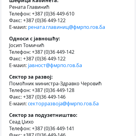
Шефица Кабинета:
Рената Главинић
Телефон: +387 (0)36 449-610
Факс: +387 (0)36 449-122
Е-маил:
рената.главиниц@фмрпо.гов.ба
Односи с јавношћу:
Јосип Томичић
Телефон: +387 (0)36 449-142
Факс: +387 (0)36 449-122
Е-маил:
јавност@фмрпо.гов.ба
Сектор за развој:
Помоћник министра-Здравко Черовић
Телефон: +387 (0)36 449-128
Факс: +387 (0)36 449-146
Е-маил:
секторразвоја@фмрпо.гов.ба
Сектор за подузетништво:
Сеад Џихо
Телефон: +387 (0)36 449-141
Факс: +387 (0)36 449-146