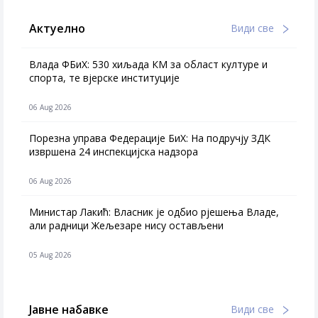
Актуелно
Види све
Влада ФБиХ: 530 хиљада КМ за област културе и
спорта, те вјерске институције
06 Aug 2026
Порезна управа Федерације БиХ: На подручју ЗДК
извршена 24 инспекцијска надзора
06 Aug 2026
Министар Лакић: Власник је одбио рјешења Владе,
али радници Жељезаре нису остављени
05 Aug 2026
Јавне набавке
Види све