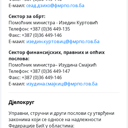
Е-маил:
сеад.дзихо@фмрпо.гов.ба
Сектор за обрт:
Помоћник министра - Изедин Куртовић
Телефон: +387 (0)36 449-135
Факс: +387 (0)36 449-146
Е-маил:
изедин.куртовиц@фмрпо.гов.ба
Сектор финансијских, правних и опћих
послова:
Помоћник министра– Изудина Смајкић
Телефон: +387 (0)36 449-147
Факс: +387 (0)36 449-146
Е-маил:
изудина.смајкиц@фмрпо.гов.ба
Дјелокруг
Управни, стручни и други послови су утврђени
законима који се односе на надлежности
Федерације БиХ у областима: