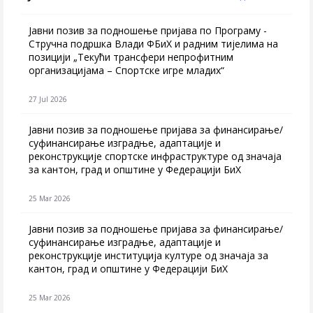
Јавни позив за подношење пријава по Програму -
Стручна подршка Влади ФБиХ и радним тијелима на
позицији „Текући трансфери непрофитним
организацијама – Спортске игре младих“
27 Jul 2026
Jавни позив за подношење пријава за финансирање/
суфинансирање изградње, адаптације и
реконструкције спортске инфраструктуре од значаја
за кантон, град и општине у Федерацији БиХ
25 Mar 2026
Јавни позив за подношење пријава за финансирање/
суфинансирање изградње, адаптације и
реконструкције институција културе од значаја за
кантон, град и општине у Федерацији БиХ
25 Mar 2026