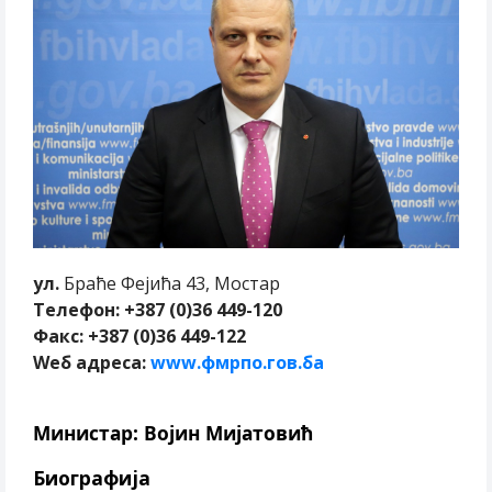
ул.
Браће Фејића 43, Мостар
Телефон: +387 (0)36 449-120
Факс: +387 (0)36 449-122
Wеб адреса:
www.фмрпо.гов.ба
Министар: Војин Мијатовић
Биографија