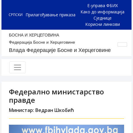
Е-управа ФБИХ
Како до информација
Прилагођавање приказа
СРПСКИ
Сједнице
Корисни линкови
БОСНА И ХЕРЦЕГОВИНА
Федерација Босне и Херцеговине
Влада Федерације Босне и Херцеговине
Федерално министарство
правде
Министар: Ведран Шкобић