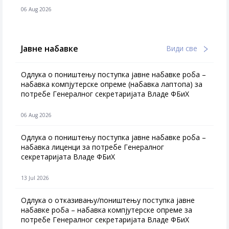
06 Aug 2026
Јавне набавке
Види све
Одлука о поништењу поступка јавне набавке роба –
набавка компјутерске опреме (набавка лаптопа) за
потребе Генералног секретаријата Владе ФБиХ
06 Aug 2026
Одлука о поништењу поступка јавне набавке роба –
набавка лиценци за потребе Генералног
секретаријата Владе ФБиХ
13 Jul 2026
Одлука о отказивању/поништењу поступка јавне
набавке роба – набавка компјутерске опреме за
потребе Генералног секретаријата Владе ФБиХ