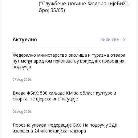
("Службене новине ФедерацијеБиХ",
број 35/05)
Актуелно
Види све
Федерално министарство околиша и туризма отвара
пут међународном признавању вриједних природних
подручја
07 Aug 2026
Влада ФБиХ: 530 хиљада КМ за област културе и
спорта, те вјерске институције
06 Aug 2026
Порезна управа Федерације БиХ: На подручју ЗДК
извршена 24 инспекцијска надзора