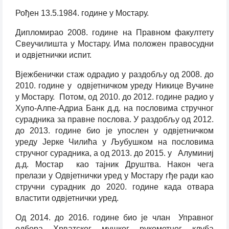
Рођен 13.5.1984. године у Мостару.
Дипломирао 2008. године на Правном факултету
Свеучилишта у Мостару. Има положен правосудни
и одвјетнички испит.
Вјежбенички стаж одрадио у раздобљу од 2008. до
2010. године у одвјетничком уреду Никице Вучине
у Мостару. Потом, од 2010. до 2012. године радио у
Хyпо-Алпе-Адриа Банк д.д. на пословима стручног
сурадника за правне послова. У раздобљу од 2012.
до 2013. године био је упослен у одвјетничком
уреду Јерке Чилића у Љубушком на пословима
стручног сурадника, а од 2013. до 2015. у Алуминиј
д.д. Мостар као тајник Друштва. Након чега
прелази у Одвјетнички уред у Мостару гђе ради као
стручни сурадник до 2020. године када отвара
властити одвјетнички уред.
Од 2014. до 2016. године био је члан Управног
одбора Хрватског мушког рукометног клуба