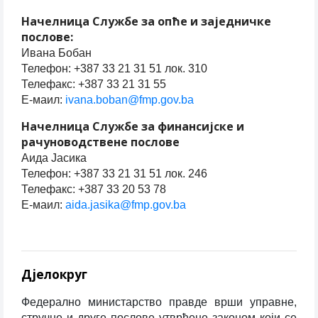
Начелница Службе за опће и заједничке
послове:
Ивана Бобан
Телефон: +387 33 21 31 51 лок. 310
Телефакс: +387 33 21 31 55
Е-маил:
ivana.boban@fmp.gov.ba
Начелница Службе за финансијске и
рачуноводствене послове
Аида Јасика
Телефон: +387 33 21 31 51 лок. 246
Телефакс: +387 33 20 53 78
Е-маил:
aida.jasika@fmp.gov.ba
Дјелокруг
Федерално министарство правде врши управне,
стручне и друге послове утврђене законом који се