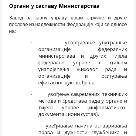
Органи у саставу Министарства
Завод за јавну управу врши стручне и друге
послове из надлежности Федерације који се односе
на:
утврђивање унутрашње
·
организације федералних
министарстава и других тијела
федералне управе с циљем
унапрјеђења њиховог рада и
организације и осигурања
ефикасног руковођења,
увођење савремених техничких
·
метода и средстава рада у органе и
тијела управе (информатичко-
документациони сустав),
уређивање начина остваривања
·
права и дужности службеника и