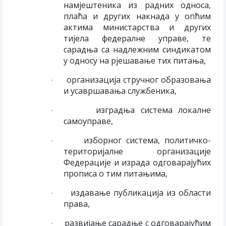
намјештеника из радних односа,
плаћа и других накнада у опћим
актима министарства и других
тијела федералне управе, те
сарадња са надлежним синдикатом
у односу на рјешавање тих питања,
организација стручног образовања
·
и усавршавања службеника,
изградња система локалне
·
самоуправе,
изборног система, политичко-
·
територијалне организације
Федерације и израда одговарајућих
прописа о тим питањима,
издавање публикација из области
·
права,
развијање сарадње с одговарајућим
·