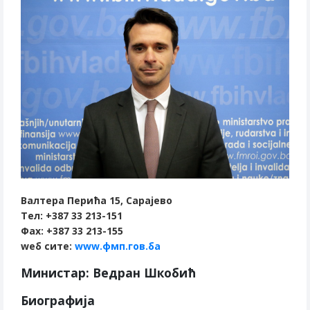
Валтера Перића 15, Сарајево
Тел: +387 33 213-151
Фаx: +387 33 213-155
wеб сите:
www.
фмп
.
гов
.
ба
Министар: Ведран Шкобић
Биографија