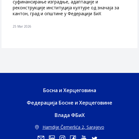
суфинансирање изградње, адаптације и
реконструкције институција културе од значаја за
кантон, град и општине у Федерацији БиХ
25 Mar 2026
Босна и Херцеговина
Федерација Босне и Херцеговине
Влада ФБиХ
Hamdije Čemerlića 2, Sarajevo