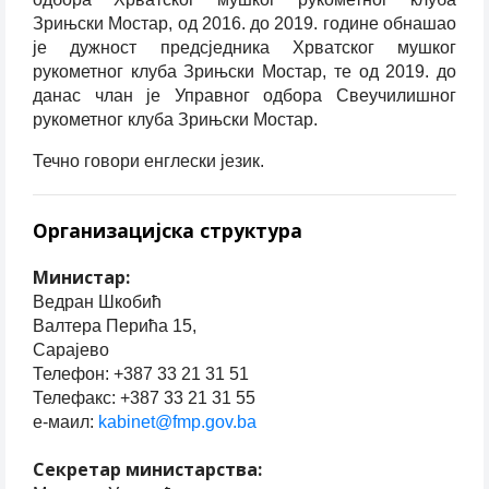
Зрињски Мостар, од 2016. до 2019. године обнашао
је дужност предсједника Хрватског мушког
рукометног клуба Зрињски Мостар, те од 2019. до
данас члан је Управног одбора Свеучилишног
рукометног клуба Зрињски Мостар.
Течно говори енглески језик.
Организацијска структура
Министар:
Ведран Шкобић
Валтера Перића 15,
Сарајево
Телефон: +387 33 21 31 51
Телефакс: +387 33 21 31 55
е-маил:
kabinet@fmp.gov.ba
Секретар министарства: