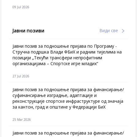
09 Jul 2026
Јавни позиви
Види све
Јавни позив за подношење пријава по Програму -
Стручна подршка Влади ФБиХ и радним тијелима на
позицији „Текући трансфери непрофитним
организацијама – Спортске игре младих“
27 Jul 2026
Jавни позив за подношење пријава за финансирање/
суфинансирање изградње, адаптације и
реконструкције спортске инфраструктуре од значаја
за кантон, град и општине у Федерацији БиХ
25 Mar 2026
Јавни позив за подношење пријава за финансирање/