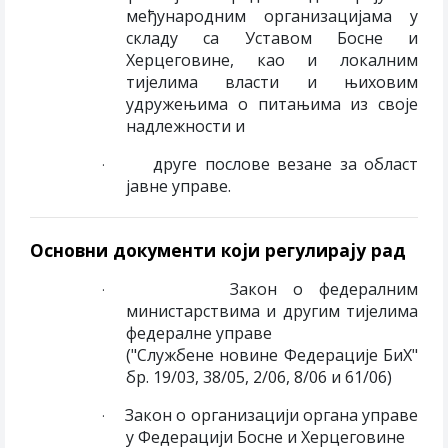
међународним организацијама у
складу са Уставом Босне и
Херцеговине, као и локалним
тијелима власти и њиховим
удружењима о питањима из своје
надлежности и
друге послове везане за област
·
јавне управе.
Основни документи који регулирају рад
Закон о федералним
·
министарствима и другим тијелима
федералне управе
("Службене новине Федерације БиХ"
бр. 19/03, 38/05, 2/06, 8/06 и 61/06)
Закон о организацији органа управе
·
у Федерацији Босне и Херцеговине