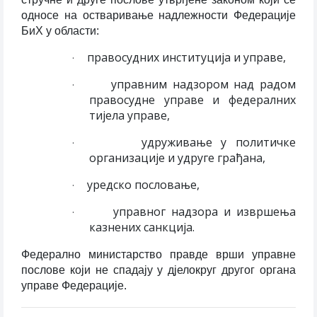
односе на остваривање надлежности Федерације
БиХ у области:
правосудних институција и управе,
·
управним надзором над радом
·
правосудне управе и федералних
тијела управе,
удруживање у политичке
·
организације и удруге грађана,
уредско пословање,
·
управног надзора и извршења
·
казнених санкција.
Федерално министарство правде врши управне
послове који не спадају у дјелокруг другог органа
управе Федерације.