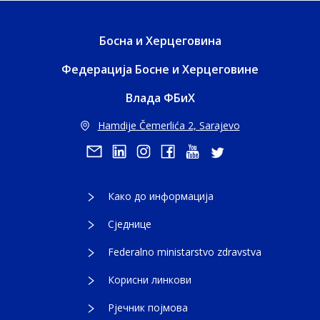
Босна и Херцеговина
Федерација Босне и Херцеговине
Влада ФБиХ
Hamdije Čemerlića 2, Sarajevo
Како до информација
Сједнице
Federalno ministarstvo zdravstva
Корисни линкови
Рјечник појмова