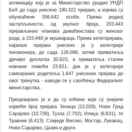
апликацију коју је за Министарство урадио УНДП
БиХ до сада унесене 180.322 пријаве, а којима су
обухваћене 356.642 особе. Према родној
заступљености, од укупног броја, 203.443
пријављених чланова домаћинстава су женског
рода, а 153.448 је мушкараца. Према категоријама,
највише пријава унесено је у категорији
пензионера, до сада 126.098, затим приматеља
дјечијег доплатка 30.623, а приматеља сталне
новчане помоћи 23.921, док је у категорији
самохраних родитеља 1.647 унесених пријава до
овог тренутка - наводи се у саопћењу Федералног
министарства.
Прецизирано је и да су опћине које су унијеле
највећи број пријава Зеница (12.026), Нови Град
Сарајево (10.739), Тузла (7.702), Илиџа (6.631), те
Травник (6.413). Слиједе Високо, Мостар, Лукавац,
Ново Сарајево, Цазин и друге.