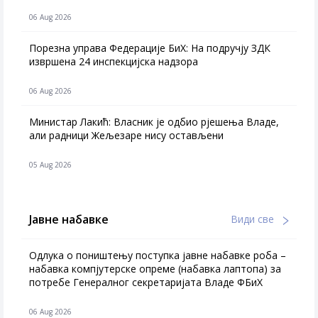
06 Aug 2026
Порезна управа Федерације БиХ: На подручју ЗДК
извршена 24 инспекцијска надзора
06 Aug 2026
Министар Лакић: Власник је одбио рјешења Владе,
али радници Жељезаре нису остављени
05 Aug 2026
Јавне набавке
Види све
Одлука о поништењу поступка јавне набавке роба –
набавка компјутерске опреме (набавка лаптопа) за
потребе Генералног секретаријата Владе ФБиХ
06 Aug 2026