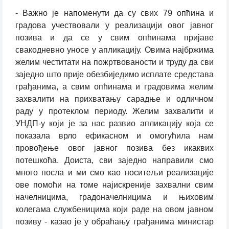
- Важно је напоменути да су свих 79 опћина и
градова учествовали у реализацији овог јавног
позива и да се у свим опћинама пријаве
свакодневно уносе у апликацију. Овима најбржима
желим честитати на пожртвованости и труду да сви
заједно што прије обезбиједимо исплате средстава
грађанима, а свим опћинама и градовима желим
захвалити на прихватању сарадње и одличном
раду у протеклом периоду. Желим захвалити и
УНДП-у који је за нас развио апликацију која се
показала врло ефикасном и омогућила нам
провођење овог јавног позива без икаквих
потешкоћа. Доиста, сви заједно направили смо
много посла и ми смо као носитељи реализације
ове помоћи на томе најискреније захвални свим
начелницима, градоначелницима и њиховим
колегама службеницима који раде на овом јавном
позиву - казао је у обраћању грађанима министар