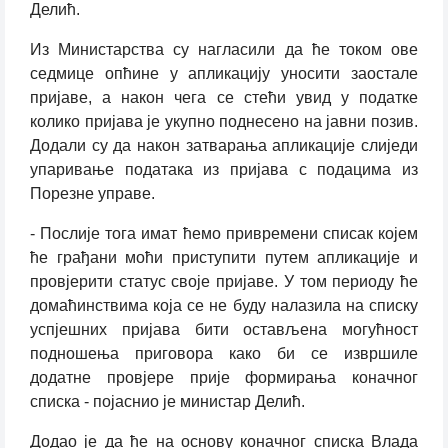
Делић.
Из Министарства су нагласили да ће током ове
седмице опћине у апликацију уносити заостале
пријаве, а након чега се стећи увид у податке
колико пријава је укупно поднесено на јавни позив.
Додали су да након затварања апликације слиједи
упаривање података из пријава с подацима из
Порезне управе.
- Послије тога имат ћемо привремени списак којем
ће грађани моћи приступити путем апликације и
провјерити статус своје пријаве. У том периоду ће
домаћинствима која се не буду налазила на списку
успјешних пријава бити остављена могућност
подношења приговора како би се извршиле
додатне провјере прије формирања коначног
списка - појаснио је министар Делић.
Додао је да ће на основу коначног списка Влада