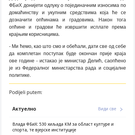
ФБиХ донијети одлуку о појединачним износима по
домаћинству и укупним средствима која ће се
дозначити опћинама и градовима. Након тога
опћине и градови ће извршити исплате према
крајњим корисницима.
- Ми ћемо, као што смо и обећали, дати све од себе
да комплетан поступак буде окончан прије краја
ове године - истакао је министар Делић, саопћено
је из Федералног министарства рада и социјалне
политике.
Podijeli putem:
Актуелно
Види све
Влада ФБиХ: 530 хиљада КМ за област културе и
спорта, те вјерске институције