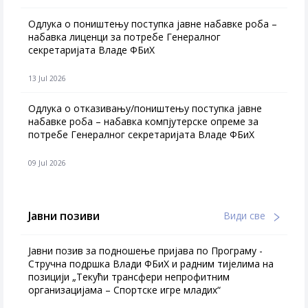
Одлука о поништењу поступка јавне набавке роба –
набавка лиценци за потребе Генералног
секретаријата Владе ФБиХ
13 Jul 2026
Одлука о отказивању/поништењу поступка јавне
набавке роба – набавка компјутерске опреме за
потребе Генералног секретаријата Владе ФБиХ
09 Jul 2026
Јавни позиви
Види све
Јавни позив за подношење пријава по Програму -
Стручна подршка Влади ФБиХ и радним тијелима на
позицији „Текући трансфери непрофитним
организацијама – Спортске игре младих“