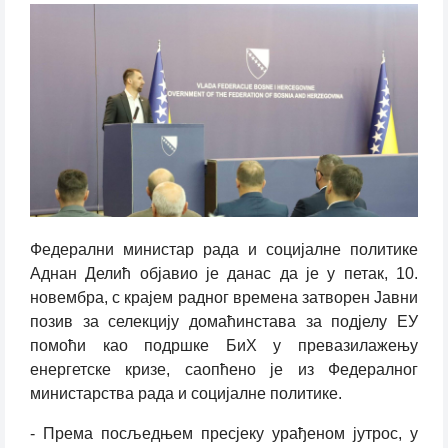
Федерални министар рада и социјалне политике
Аднан Делић објавио је данас да је у петак, 10.
новембра, с крајем радног времена затворен Јавни
позив за селекцију домаћинстава за подјелу ЕУ
помоћи као подршке БиХ у превазилажењу
енергетске кризе, саопћено је из Федералног
министарства рада и социјалне политике.
- Према посљедњем пресјеку урађеном јутрос, у