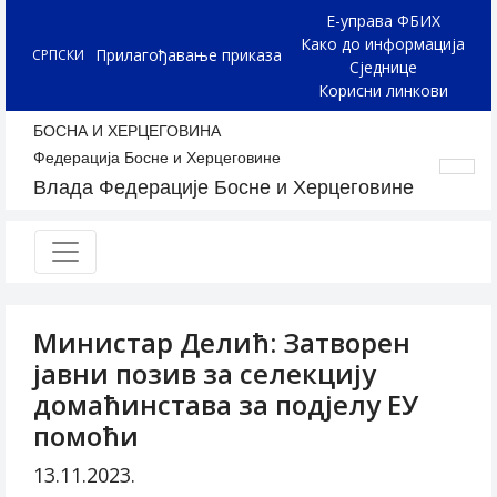
Е-управа ФБИХ
Како до информација
Прилагођавање приказа
СРПСКИ
Сједнице
Корисни линкови
БОСНА И ХЕРЦЕГОВИНА
Федерација Босне и Херцеговине
Влада Федерације Босне и Херцеговине
Министар Делић: Затворен
јавни позив за селекцију
домаћинстава за подјелу ЕУ
помоћи
13.11.2023.