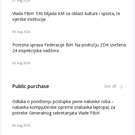
07 Aug 2026
Vlada FBiH: 530 hiljada KM za oblast kulture i sporta, te
vjerske institucije
06 Aug 2026
Porezna uprava Federacije BiH: Na području ZDK izvršena
24 inspekcijska nadzora
06 Aug 2026
Public purchase
See all
Odluka o poništenju postupka javne nabavke roba –
nabavka kompjuterske opreme (nabavka laptopa) za
potrebe Generalnog sekretarijata Vlade FBiH
06 Aug 2026