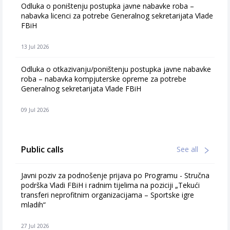
Odluka o poništenju postupka javne nabavke roba –
nabavka licenci za potrebe Generalnog sekretarijata Vlade
FBiH
13 Jul 2026
Odluka o otkazivanju/poništenju postupka javne nabavke
roba – nabavka kompjuterske opreme za potrebe
Generalnog sekretarijata Vlade FBiH
09 Jul 2026
Public calls
See all
Javni poziv za podnošenje prijava po Programu - Stručna
podrška Vladi FBiH i radnim tijelima na poziciji „Tekući
transferi neprofitnim organizacijama – Sportske igre
mladih“
27 Jul 2026