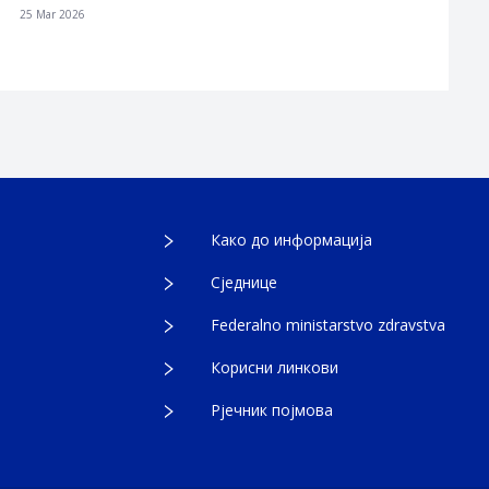
25 Mar 2026
Како до информација
Сједнице
Federalno ministarstvo zdravstva
Корисни линкови
Рјечник појмова