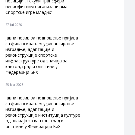
позицији „Текући трансфери
непрофитним организацијама –
Спортске игре младих“
27 Jul 2026
Jавни позив за подношење пријава
за финансирање/суфинансирање
изградње, адаптације и
реконструкције спортске
инфраструктуре од значаја за
кантон, град и општине у
Федерацији БиХ
25 Mar 2026
Јавни позив за подношење пријава
за финансирање/суфинансирање
изградње, адаптације и
реконструкције институција културе
од значаја за кантон, град и
општине у Федерацији БиХ