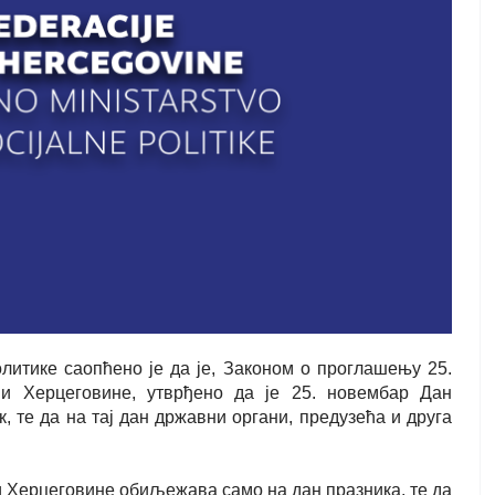
литике саопћено је да је, Законом о проглашењу 25.
и Херцеговине, утврђено да је 25. новембар Дан
 те да на тај дан државни органи, предузећа и друга
и Херцеговине обиљежава само на дан празника, те да