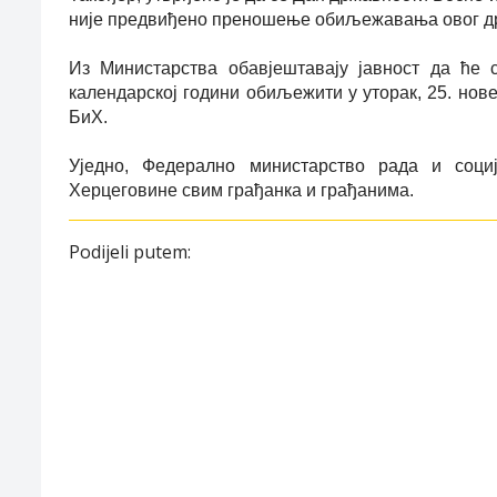
није предвиђено преношење обиљежавања овог држ
Из Министарства обавјештавају јавност да ће 
календарској години обиљежити у уторак, 25. нове
БиХ.
Уједно, Федерално министарство рада и соци
Херцеговине свим грађанка и грађанима.
Podijeli putem: