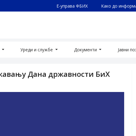
Е-управа ФБИХ
Како до информ
а
Уреди и службе
Документи
Јавни п
жавању Дана државности БиХ