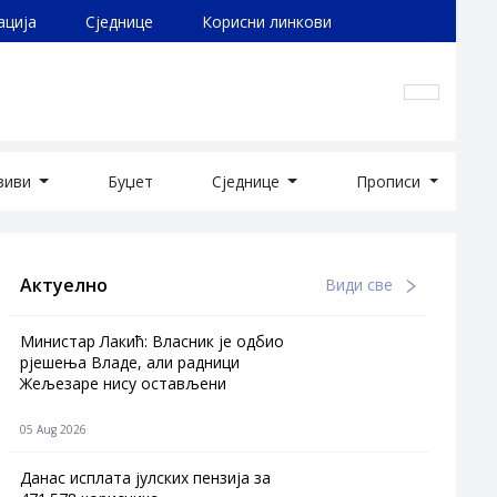
ација
Сједнице
Корисни линкови
озиви
Буџет
Сједнице
Прописи
Актуелно
Види све
Министар Лакић: Власник је одбио
рјешења Владе, али радници
Жељезаре нису остављени
05 Aug 2026
Данас исплата јулских пензија за