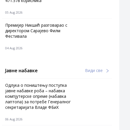
471.578 корисника
05 Aug 2026
Премијер Никшић разговарао с
директором Сарајево Филм
Фестивала
04 Aug 2026
Јавне набавке
Види све
Одлука о поништењу поступка
јавне набавке роба – набавка
компјутерске опреме (набавка
лаптопа) за потребе Генералног
секретаријата Владе ФБиХ
06 Aug 2026