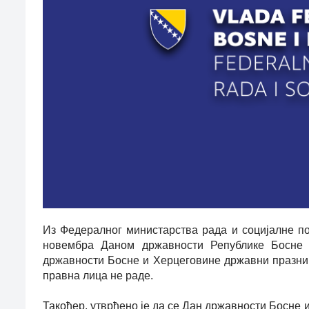
Из Федералног министарства рада и социјалне по
новембра Даном државности Републике Босне 
државности Босне и Херцеговине државни празник,
правна лица не раде.
Такођер, утврђено је да се Дан државности Босне 