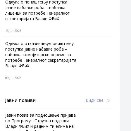
Одлука о поништењу поступка
јавне набавке роба – набавка
лиценци за потребе Генералног
секретаријата Владе ФБиХ
13 Jul 2026
Одлука о отказивању/поништењу
поступка јавне набавке роба –
набавка компјутерске опреме за
потребе Генералног секретаријата
Владе ФБиХ
09 Jul 2026
Јавни позиви
Види све
Јавни позив за подношење пријава
по Програму - Стручна подршка
Влади ФБиХ и радним тијелима на