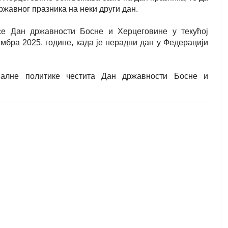
авног празника на неки други дан.
се Дан државности Босне и Херцеговине у текућој
мбра 2025. године, када је нерадни дан у Федерацији
јалне политике честита Дан државности Босне и